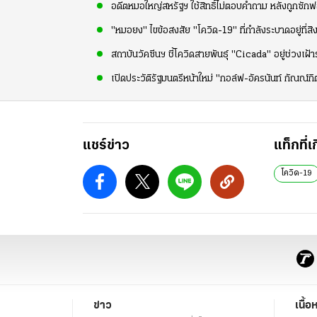
อดีตหมอใหญ่สหรัฐฯ ใช้สิทธิ์ไม่ตอบคำถาม หลังถูกซัก
"หมอยง" ไขข้อสงสัย "โควิด-19" ที่กำลังระบาดอยู่ที่ส
สถาบันวัคซีนฯ ชี้โควิดสายพันธุ์ "Cicada" อยู่ช่วงเฝ้าร
เปิดประวัติรัฐมนตรีหน้าใหม่ "กอล์ฟ-อัครนันท์ กัณณ์กิต
แชร์ข่าว
แท็กที่เ
โควิด-19
ข่าว
เนื้อ