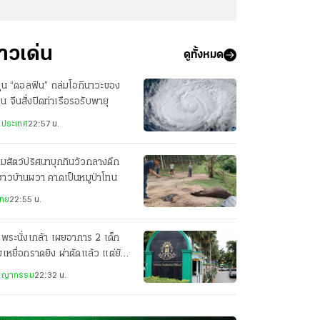
่าวเด่น
ดูทั้งหมด
ฝุ่น “ดอลฟิน” ถล่มโอกินาวะของ
ปุ่น จีนสั่งปิดท่าเรือรอรับพายุ
งประเทศ
22:57 น.
มสัตว์ปริศนาบุกกินวัวกลางดึก
าวบ้านผวา คาดเป็นหมูป่าโทน
ไทย
22:55 น.
พระนั่งเกล้า เผยอาการ 2 เด็ก
เหยื่อกราดยิง ผ่าตัดแล้ว แต่ยัง
่ในภาวะวิกฤติ
ชญากรรม
22:32 น.