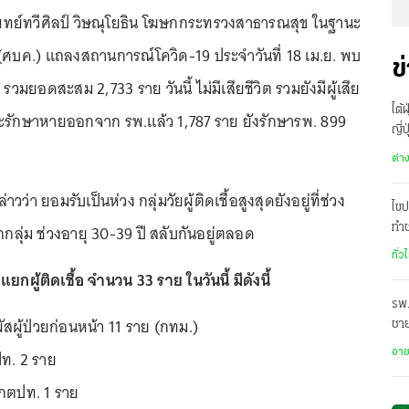
ยแพทย์ทวีศิลป์ วิษณุโยธิน โฆษกกระทรวงสาธารณสุข ในฐานะ
(ศบค.) แถลงสถานการณ์โควิด-19 ประจำวันที่ 18 เม.ย. พบ
ข
าย รวมยอดสะสม 2,733 ราย วันนี้ ไม่มีเสียชีวิต รวมยังมีผู้เสีย
ไต้
ณะรักษาหายออกจาก รพ.แล้ว 1,787 ราย ยังรักษารพ. 899
ญี่
ต่า
วว่า ยอมรับเป็นห่วง กลุ่มวัยผู้ติดเชื้อสูงสุดยังอยู่ที่ช่วง
ไขป
กกลุ่ม ช่วงอายุ 30-39 ปี สลับกันอยู่ตลอด
ทำช
ทั่ว
แยกผู้ติดเชื้อ จำนวน 33 ราย ในวันนี้ มีดังนี้
รพ.
มผัสผู้ป่วยก่อนหน้า 11 ราย (กทม.)
ชาย
อยู
ท. 2 ราย
อา
ากตปท. 1 ราย