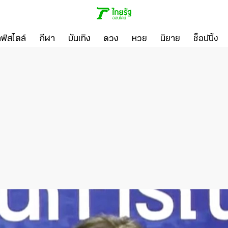
ลฟ์สไตล์
กีฬา
บันเทิง
ดวง
หวย
นิยาย
ช็อปปิ้ง