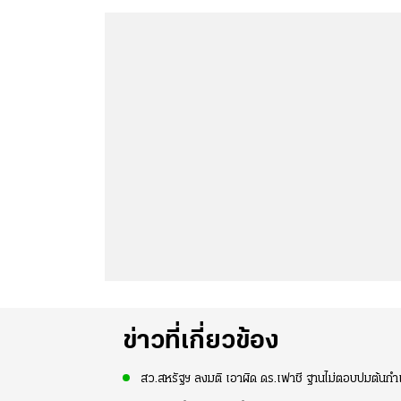
ข่าวที่เกี่ยวข้อง
สว.สหรัฐฯ ลงมติ เอาผิด ดร.เฟาชี ฐานไม่ตอบปมต้นกำเ