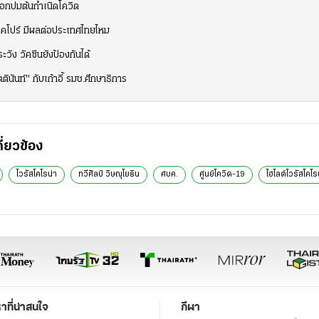
ฟอกปมต้นกำเนิดโควิด
ิงคโปร์ มีผลต่อประเทศไทยไหม
ะวัง วัคซีนยังป้องกันได้
ตินันท์" กับเก้าอี้ รมช.ศึกษาธิการ
กี่ยวข้อง
ไวรัสโคโรน่า
ทวีศิลป์ วิษณุโยธิน
ศบค.
ศูนย์โควิด-19
ไฮไลต์ไวรัสโคโร
หาที่น่าสนใจ
กีฬา