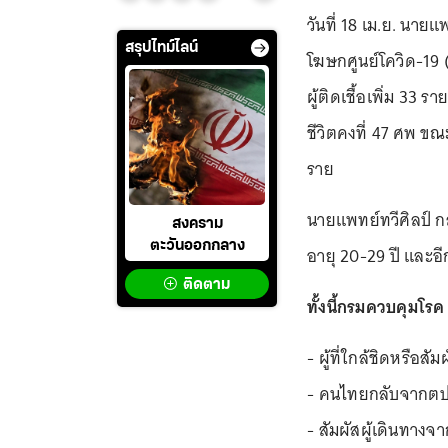
วันที่ 18 เม.ย. นา
สรุปไทม์ไลน์
โฆษกศูนย์โควิด-19 
ผู้ติดเชื้อเพิ่ม 33 ร
ชีวิตคงที่ 47 ศพ ข
ราย
นายแพทย์ทวีศิลป์ กล่า
สงคราม
ตะวันออกกลาง
อายุ 20-29 ปี และอี
ติดตาม
ทั้งนี้กรมควบคุมโรค 
- ผู้ที่ใกล้ชิดหรือสั
- คนไทยกลับจากตป
- สัมผัสผู้เดินทางจ