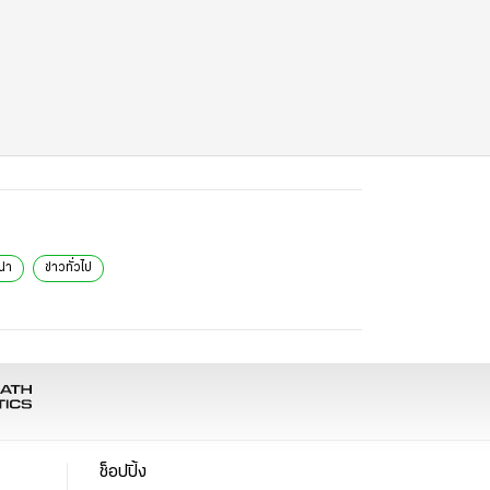
น่า
ข่าวทั่วไป
ช็อปปิ้ง