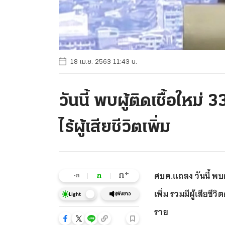
18 เม.ย. 2563 11:43 น.
วันนี้ พบผู้ติดเชื้อให
ไร้ผู้เสียชีวิตเพิ่ม
ศบค.แถลง วันนี้ พบผู
+
ก
ก
-ก
เพิ่ม รวมมีผู้เสียชี
ฟังข่าว
Light
ราย