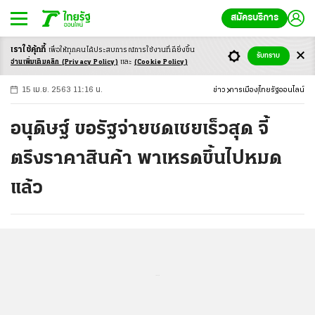
สมัครบริการ
เราใช้คุ้กกี้
เพื่อให้ทุกคนได้ประสบ
การณ์การใช้งานที่ดียิ่งขึ้น
+
ก
ก
-ก
รับทราบ
อ่านเพิ่มเติมคลิก
(Privacy Policy)
และ
(Cookie Policy)
15 เม.ย. 2563 11:16 น.
ข่าว
การเมือง
ไทยรัฐออนไลน์
อนุดิษฐ์ ขอรัฐจ่ายชดเชยเร็วสุด จี้
ตรึงราคาสินค้า พาเหรดขึ้นไปหมด
แล้ว
...