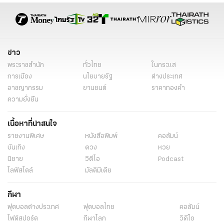
ข่าว
พระราชสำนัก
ทั่วไทย
ในกระแส
การเมือง
นโยบายรัฐ
ต่างประเทศ
อาชญากรรม
ยานยนต์
ราคาทองคำ
ความยั่งยืน
เนื้อหาที่น่าสนใจ
รายงานพิเศษ
หนังสือพิมพ์
คอลัมน์
บันเทิง
ดวง
หวย
นิยาย
วิดีโอ
Podcast
ไลฟ์สไตล์
มัลติมีเดีย
กีฬา
ฟุตบอลต่่างประเทศ
ฟุตบอลไทย
คอลัมน์
ไฟต์สปอร์ต
กีฬาโลก
วิดีโอ