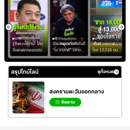
00:54
00:33
00:40
ร
รู้จังหวะใช้งาน! โค้ช
เปิดเหตุผลที่แท้จริงที่
เห็นตัวเลขแฟนบอล
อ๊อตเผยแผนถนอม
"โม ซาลาห์" อยาก
ไทย 13,026 บน
ึ้น
“บุ๋มบิ๋ม” เพื่อรักษา
ย้ายซบ "แทร็บซอนส
สกอร์บอร์ดแล้วแอบ
ย
ร่างกายให้พร้อมที่สุด
ปอร์"
ใจหาย น้อยกว่านัดที่
ที่
แล้วเจอมาเลเซียตั้ง
สรุปไทม์ไลน์
ดูทั้งหมด
อย่างเห็นได้ชัด
สงครามตะวันออกกลาง
ติดตาม