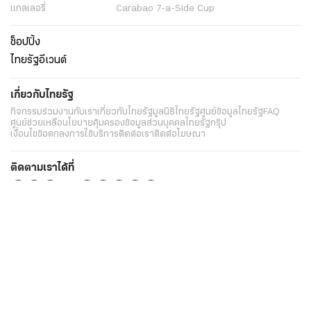
แกลเลอรี่
Carabao 7-a-Side Cup
ช็อปปิ้ง
ไทยรัฐอีเวนต์
เกี่ยวกับไทยรัฐ
กิจกรรม
ร่วมงานกับเรา
เกี่ยวกับไทยรัฐ
มูลนิธิไทยรัฐ
ศูนย์ข้อมูลไทยรัฐ
FAQ
ศูนย์ช่วยเหลือ
นโยบายคุ้มครองข้อมูลส่วนบุคคลไทยรัฐกรุ๊ป
เงื่อนไขข้อตกลงการใช้บริการ
ติดต่อเรา
ติดต่อโฆษณา
ติดตามเราได้ที่
Application
My THAIRATH