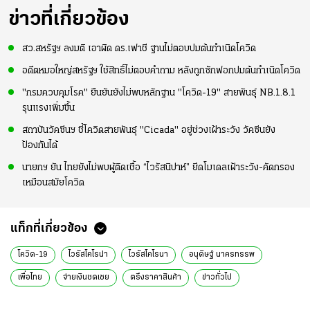
ข่าวที่เกี่ยวข้อง
สว.สหรัฐฯ ลงมติ เอาผิด ดร.เฟาชี ฐานไม่ตอบปมต้นกำเนิดโควิด
อดีตหมอใหญ่สหรัฐฯ ใช้สิทธิ์ไม่ตอบคำถาม หลังถูกซักฟอกปมต้นกำเนิดโควิด
"กรมควบคุมโรค" ยืนยันยังไม่พบหลักฐาน "โควิด-19" สายพันธุ์ NB.1.8.1
รุนแรงเพิ่มขึ้น
สถาบันวัคซีนฯ ชี้โควิดสายพันธุ์ "Cicada" อยู่ช่วงเฝ้าระวัง วัคซีนยัง
ป้องกันได้
นายกฯ ยัน ไทยยังไม่พบผู้ติดเชื้อ “ไวรัสนิปาห์” ยึดโมเดลเฝ้าระวัง-คัดกรอง
เหมือนสมัยโควิด
แท็กที่เกี่ยวข้อง
โควิด-19
ไวรัสโคโรน่า
ไวรัสโคโรนา
อนุดิษฐ์ นาครทรรพ
เพื่อไทย
จ่ายเงินชดเชย
ตรึงราคาสินค้า
ข่าวทั่วไป