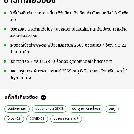
ข่าวที่เกี่ยวข้อง
3 พี่น้องชินวัตรขนหลานเยี่ยม "ทักษิณ" ถึงเรือนจำ นับถอยหลัง 18 วันพัก
โทษ
ไขข้อสงสัย 5 ความเชื่อโบราณยอดฮิต เปลี่ยนสีผมและเล็มปลาย แก้เคล็ด
ดวงตกได้จริงไหม
เผยยอดใช้รถไฟฟ้า-รถไฟช่วงสงกรานต์ 2569 ยอดสะสม 7 วันทะลุ 8.22
ล้านคน-เที่ยว
มอบตัวแล้ว 2 กลุ่ม LGBTQ ล็อกตัว ดูดคอหนุ่มเล่นน้ำสงกรานต์
บขส. สรุปยอดเดินทางสงกรานต์ 2569 ทะลุ 8.5 แสนคน มีรถเพียงพอ ไร้
ปัญหาตกค้าง
แท็กที่เกี่ยวข้อง
วันสงกรานต์
วันสงกรานต์ 2563
ประยุทธ์ จันทร์โอชา
บิ๊กตู่
โควิด-19
COVID-19
อวยพรสงกรานต์