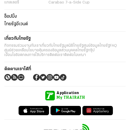
แกลเลอรี่
Carabao 7-a-Side Cup
ช็อปปิ้ง
ไทยรัฐอีเวนต์
เกี่ยวกับไทยรัฐ
กิจกรรม
ร่วมงานกับเรา
เกี่ยวกับไทยรัฐ
มูลนิธิไทยรัฐ
ศูนย์ข้อมูลไทยรัฐ
FAQ
ศูนย์ช่วยเหลือ
นโยบายคุ้มครองข้อมูลส่วนบุคคลไทยรัฐกรุ๊ป
เงื่อนไขข้อตกลงการใช้บริการ
ติดต่อเรา
ติดต่อโฆษณา
ติดตามเราได้ที่
Application
My THAIRATH