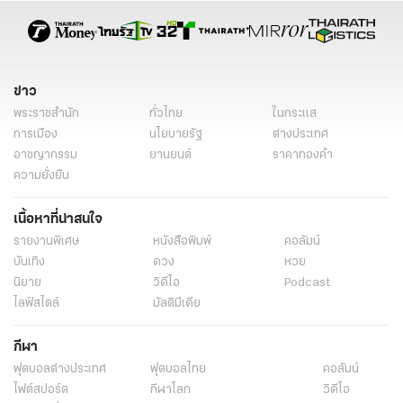
ข่าว
พระราชสำนัก
ทั่วไทย
ในกระแส
การเมือง
นโยบายรัฐ
ต่างประเทศ
อาชญากรรม
ยานยนต์
ราคาทองคำ
ความยั่งยืน
เนื้อหาที่น่าสนใจ
รายงานพิเศษ
หนังสือพิมพ์
คอลัมน์
บันเทิง
ดวง
หวย
นิยาย
วิดีโอ
Podcast
ไลฟ์สไตล์
มัลติมีเดีย
กีฬา
ฟุตบอลต่่างประเทศ
ฟุตบอลไทย
คอลัมน์
ไฟต์สปอร์ต
กีฬาโลก
วิดีโอ