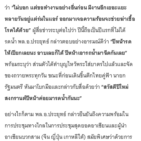
ว่า
“ไม่บอก แต่ขอทำงานอย่างอื่นก่อน มีงานอีกเยอะแยะ
หลายวันอยู่แต่ร่มในแอร์ ออกมาเจอความร้อนจะช่วยฆ่าเชื้อ
โรคได้ด้วย”
ผู้สื่อข่าวระบุต่อไปว่า ปีนี้ถือเป็นปีแรกที่ไม่ได้
รดน้ำ พล.อ.ประยุทธ์ กล่าวตอบอย่างอารมณ์ดีว่า
“ปีหน้ารด
ให้เปียกเลยนะ อาบเลยก็ได้ ปีหน้าเอารถน้ำมาฉีดกันเลย”
พร้อมระบุว่า ส่วนตัวได้ทำบุญไหว้พระใส่บาตรไปแล้วและจัด
ของถวายพระทุกวัน ขณะที่ก่อนเดินขึ้นตึกไทยคู่ฟ้า นายก
รัฐมนตรี หันมาโบกมือและกล่าวกับสื่อด้วยว่า
“สวัสดีปีใหม่
สงกรานต์ปีหน้าค่อยมารดน้ำกันนะ”
อย่างไรก็ตาม พล.อ.ประยุทธ์ กล่าวยืนยันถึงความพร้อมใน
การประชุมทางไกลในการประชุมสุดยอดอาเซียนและผู้นำ
อาเซียนบวกสาม (จีน ญี่ปุ่น เกาหลีใต้) สมัยพิเศษว่าด้วยการ