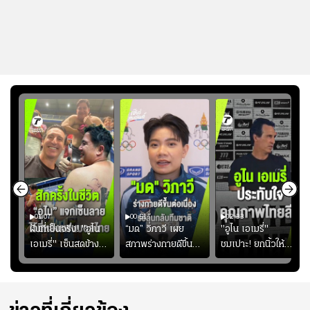
01:07
00:51
02:33
้อง
ฝันที่เป็นจริง! "อูไน
“มด” วิภาวี เผย
"อูไน เอเมรี่"
เอเมรี่" เซ็นสดข้าง
สภาพร่างกายดีขึ้น
ชมเปาะ! ยกนิ้วให้
รอยสักบนแผ่นหลัง
อย่างต่อเนื่อง พร้อม
แท็กติกบีจี แฮปปี้
ู่ใน
"คุณเต๊ะ" แฟนพันธุ์
พยายามลงสนามให้
สุดๆ กับการเยือนไทย
แท้วิลล่า นาน 33 ปี
มากขึ้น เพื่อเรียก
ความมั่นใจ