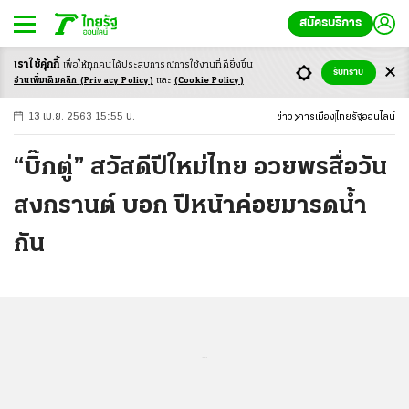
สมัครบริการ
เราใช้คุ้กกี้
เพื่อให้ทุกคนได้ประสบ
การณ์การใช้งานที่ดียิ่งขึ้น
+
ก
ก
-ก
รับทราบ
อ่านเพิ่มเติมคลิก
(Privacy Policy)
และ
(Cookie Policy)
13 เม.ย. 2563 15:55 น.
ข่าว
การเมือง
ไทยรัฐออนไลน์
“บิ๊กตู่” สวัสดีปีใหม่ไทย อวยพรสื่อวัน
สงกรานต์ บอก ปีหน้าค่อยมารดน้ำ
กัน
...