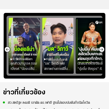
00:52
00:51
02:40
ชนะ
ลูกสาวมานูเอล ทอม
“มด” วิภาวี เผย
นักตบสาวไทยจัดเต็ม
ง
เบียรห์ "น้องเอลีน่า"
สภาพร่างกายดีขึ้น
"บุ๋มบิ๋ม ชัชชุอร" คัม
วัย 8 ขวบ โชว์ตี
อย่างต่อเนื่อง พร้อม
แบ็ก ศึก" SEA V
ลังกาสุดพริ้ว
พยายามลงสนามให้
CUP 2026" เลก
มากขึ้น เพื่อเรียก
สอง!!
ความมั่นใจ
ข่าวที่เกี่ยวข้อง
สว.สหรัฐฯ ลงมติ เอาผิด ดร.เฟาชี ฐานไม่ตอบปมต้นกำเนิดโควิด