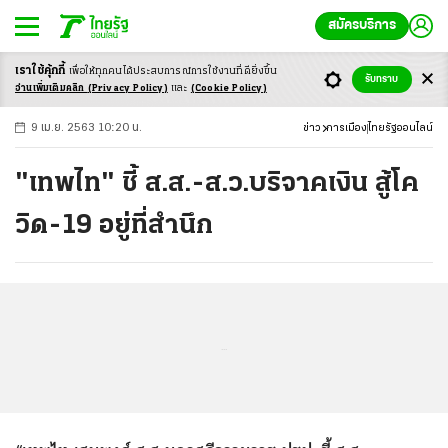
สมัครบริการ
เราใช้คุ้กกี้
เพื่อให้ทุกคนได้ประสบ
การณ์การใช้งานที่ดียิ่งขึ้น
+
ก
ก
-ก
รับทราบ
อ่านเพิ่มเติมคลิก
(Privacy Policy)
และ
(Cookie Policy)
9 เม.ย. 2563 10:20 น.
ข่าว
การเมือง
ไทยรัฐออนไลน์
"เทพไท" ชี้ ส.ส.-ส.ว.บริจาคเงิน สู้โค
วิด-19 อยู่ที่สำนึก
...