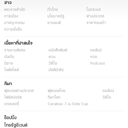
ข่าว
พระราชสำนัก
ทั่วไทย
ในกระแส
การเมือง
นโยบายรัฐ
ต่างประเทศ
อาชญากรรม
ยานยนต์
ราคาทองคำ
ความยั่งยืน
เนื้อหาที่น่าสนใจ
รายงานพิเศษ
หนังสือพิมพ์
คอลัมน์
บันเทิง
ดวง
หวย
นิยาย
วิดีโอ
Podcast
ไลฟ์สไตล์
มัลติมีเดีย
กีฬา
ฟุตบอลต่่างประเทศ
ฟุตบอลไทย
คอลัมน์
ไฟต์สปอร์ต
กีฬาโลก
วิดีโอ
แกลเลอรี่
Carabao 7-a-Side Cup
ช็อปปิ้ง
ไทยรัฐอีเวนต์