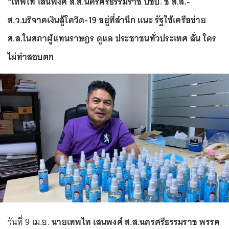
“เทพไท เสนพงศ์ ส.ส.นครศรีธรรมราช ปชป. ชี้ ส.ส.-
ส.ว.บริจาคเงินสู้โควิด-19 อยู่ที่สำนึก แนะ รัฐใช้เครือข่าย
ส.ส.ในสภาผู้แทนราษฎร ดูแล ประชาชนทั่วประเทศ ลั่น ใคร
ไม่ทำสอบตก
วันที่ 9 เม.ย.
นายเทพไท เสนพงศ์ ส.ส.นครศรีธรรมราช พรรค