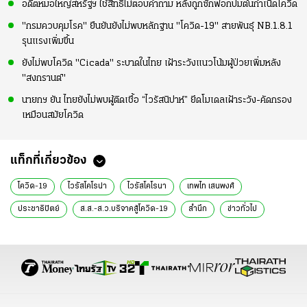
อดีตหมอใหญ่สหรัฐฯ ใช้สิทธิ์ไม่ตอบคำถาม หลังถูกซักฟอกปมต้นกำเนิดโควิด
"กรมควบคุมโรค" ยืนยันยังไม่พบหลักฐาน "โควิด-19" สายพันธุ์ NB.1.8.1
รุนแรงเพิ่มขึ้น
ยังไม่พบโควิด "Cicada" ระบาดในไทย เฝ้าระวังแนวโน้มผู้ป่วยเพิ่มหลัง
"สงกรานต์"
นายกฯ ยัน ไทยยังไม่พบผู้ติดเชื้อ “ไวรัสนิปาห์” ยึดโมเดลเฝ้าระวัง-คัดกรอง
เหมือนสมัยโควิด
แท็กที่เกี่ยวข้อง
โควิด-19
ไวรัสโคโรน่า
ไวรัสโคโรนา
เทพไท เสนพงศ์
ประชาธิปัตย์
ส.ส.-ส.ว.บริจาคสู้โควิด-19
สำนึก
ข่าวทั่วไป