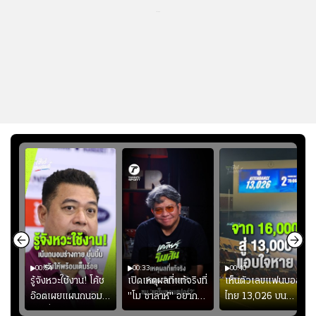
...
00:54
00:33
00:40
ร
รู้จังหวะใช้งาน! โค้ช
เปิดเหตุผลที่แท้จริงที่
เห็นตัวเลขแฟนบอล
อ๊อตเผยแผนถนอม
"โม ซาลาห์" อยาก
ไทย 13,026 บน
ึ้น
“บุ๋มบิ๋ม” เพื่อรักษา
ย้ายซบ "แทร็บซอนส
สกอร์บอร์ดแล้วแอบ