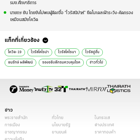
รมช.ศึกษาธิการ
นายกฯ ยัน ไทยยังไม่พบผู้ติดเชื้อ “ไวรัสนิปาห์” ยึดโมเดลเฝ้าระวัง-คัดกรอง
เหมือนสมัยโควิด
แท็กที่เกี่ยวข้อง
โควิด-19
ไวรัสโคโรน่า
ไวรัสโคโรนา
ไวรัสอู่ฮั่น
ธนรักษ์ ผลิพัฒน์
รองอธิบดีกรมควบคุมโรค
ข่าวทั่วไป
ข่าว
พระราชสำนัก
ทั่วไทย
ในกระแส
การเมือง
นโยบายรัฐ
ต่างประเทศ
อาชญากรรม
ยานยนต์
ราคาทองคำ
ความยั่งยืน