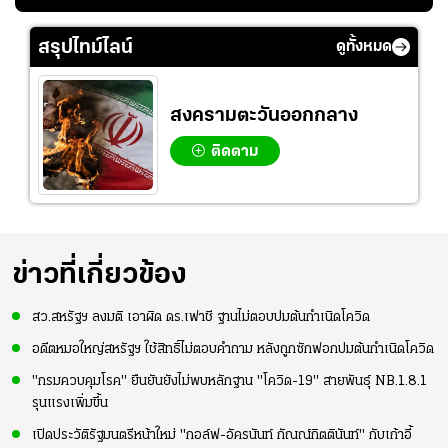
ย
ร่างกายให้พร้อมที่สุด
ปอร์"
ใจหาย น้อยกว่านัดที่
ที่
แล้วเจอมาเลเซียตั้ง
สรุปไทม์ไลน์
ดูทั้งหมด
อย่างเห็นได้ชัด
สงครามตะวันออกกลาง
ติดตาม
ข่าวที่เกี่ยวข้อง
สว.สหรัฐฯ ลงมติ เอาผิด ดร.เฟาชี ฐานไม่ตอบปมต้นกำเนิดโควิด
อดีตหมอใหญ่สหรัฐฯ ใช้สิทธิ์ไม่ตอบคำถาม หลังถูกซักฟอกปมต้นกำเนิดโควิด
"กรมควบคุมโรค" ยืนยันยังไม่พบหลักฐาน "โควิด-19" สายพันธุ์ NB.1.8.1
รุนแรงเพิ่มขึ้น
เปิดประวัติรัฐมนตรีหน้าใหม่ "กอล์ฟ-อัครนันท์ กัณณ์กิตตินันท์" กับเก้าอี้