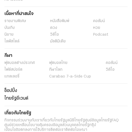
เนื้อหาที่น่าสนใจ
รายงานพิเศษ
หนังสือพิมพ์
คอลัมน์
บันเทิง
ดวง
หวย
นิยาย
วิดีโอ
Podcast
ไลฟ์สไตล์
มัลติมีเดีย
กีฬา
ฟุตบอลต่่างประเทศ
ฟุตบอลไทย
คอลัมน์
ไฟต์สปอร์ต
กีฬาโลก
วิดีโอ
แกลเลอรี่
Carabao 7-a-Side Cup
ช็อปปิ้ง
ไทยรัฐอีเวนต์
เกี่ยวกับไทยรัฐ
กิจกรรม
ร่วมงานกับเรา
เกี่ยวกับไทยรัฐ
มูลนิธิไทยรัฐ
ศูนย์ข้อมูลไทยรัฐ
FAQ
ศูนย์ช่วยเหลือ
นโยบายคุ้มครองข้อมูลส่วนบุคคลไทยรัฐกรุ๊ป
เงื่อนไขข้อตกลงการใช้บริการ
ติดต่อเรา
ติดต่อโฆษณา