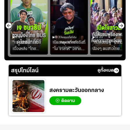
01:23
00:33
02:22
"เจ ชนาธิป" เล่า
เปิดเหตุผลที่แท้จริงที่
"กัปตันชมพู่" นำทีม
เบื้องหลัง "ไทย
"โม ซาลาห์" อยาก
น้องๆ ตบสาวไทย
ง
BUS" บังเอิญเจอขอ
ย้ายซบ "แทร็บซอนส
ปล่อยจอย โชว์ลูกคอ
ไป
ถ่ายรูปที่ฟู้ดแลนด์
ปอร์"
สเต็ปเต้น "เปิดใจ
สาวแต"
สรุปไทม์ไลน์
ดูทั้งหมด
สงครามตะวันออกกลาง
ติดตาม