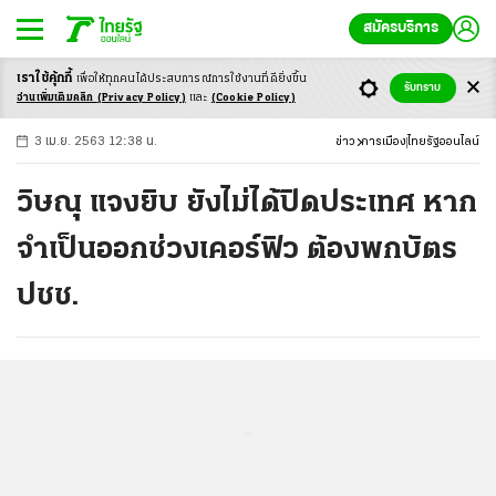
สมัครบริการ
เราใช้คุ้กกี้
เพื่อให้ทุกคนได้ประสบ
การณ์การใช้งานที่ดียิ่งขึ้น
+
ก
ก
-ก
รับทราบ
อ่านเพิ่มเติมคลิก
(Privacy Policy)
และ
(Cookie Policy)
3 เม.ย. 2563 12:38 น.
ข่าว
การเมือง
ไทยรัฐออนไลน์
วิษณุ แจงยิบ ยังไม่ได้ปิดประเทศ หาก
จำเป็นออกช่วงเคอร์ฟิว ต้องพกบัตร
ปชช.
...