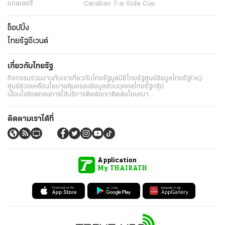
แกลเลอรี่
Carabao 7-a-Side Cup
ช็อปปิ้ง
ไทยรัฐอีเวนต์
เกี่ยวกับไทยรัฐ
กิจกรรม
ร่วมงานกับเรา
เกี่ยวกับไทยรัฐ
มูลนิธิไทยรัฐ
ศูนย์ข้อมูลไทยรัฐ
FAQ
ศูนย์ช่วยเหลือ
นโยบายคุ้มครองข้อมูลส่วนบุคคลไทยรัฐกรุ๊ป
เงื่อนไขข้อตกลงการใช้บริการ
ติดต่อเรา
ติดต่อโฆษณา
ติดตามเราได้ที่
Application
My THAIRATH