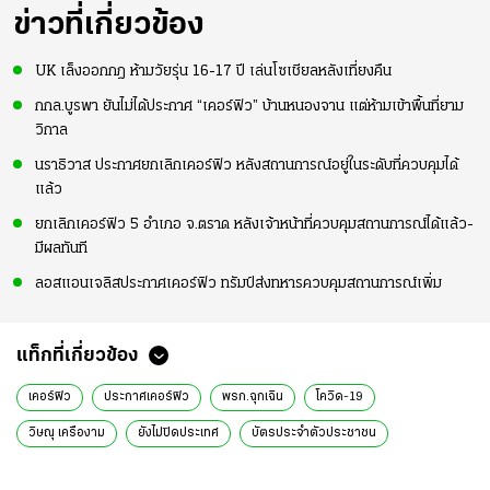
ข่าวที่เกี่ยวข้อง
UK เล็งออกกฎ ห้ามวัยรุ่น 16-17 ปี เล่นโซเชียลหลังเที่ยงคืน
กกล.บูรพา ยันไม่ได้ประกาศ “เคอร์ฟิว” บ้านหนองจาน แต่ห้ามเข้าพื้นที่ยาม
วิกาล
นราธิวาส ประกาศยกเลิกเคอร์ฟิว หลังสถานการณ์อยู่ในระดับที่ควบคุมได้
แล้ว
ยกเลิกเคอร์ฟิว 5 อำเภอ จ.ตราด หลังเจ้าหน้าที่ควบคุมสถานการณ์ได้แล้ว-
มีผลทันที
ลอสแอนเจลิสประกาศเคอร์ฟิว ทรัมป์ส่งทหารควบคุมสถานการณ์เพิ่ม
แท็กที่เกี่ยวข้อง
เคอร์ฟิว
ประกาศเคอร์ฟิว
พรก.ฉุกเฉิน
โควิด-19
วิษณุ เครืองาม
ยังไม่ปิดประเทศ
บัตรประจำตัวประชาชน
ข่าวทั่วไป