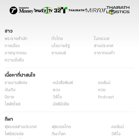
ข่าว
พระราชสำนัก
ทั่วไทย
ในกระแส
การเมือง
นโยบายรัฐ
ต่างประเทศ
อาชญากรรม
ยานยนต์
ราคาทองคำ
ความยั่งยืน
เนื้อหาที่น่าสนใจ
รายงานพิเศษ
หนังสือพิมพ์
คอลัมน์
บันเทิง
ดวง
หวย
นิยาย
วิดีโอ
Podcast
ไลฟ์สไตล์
มัลติมีเดีย
กีฬา
ฟุตบอลต่่างประเทศ
ฟุตบอลไทย
คอลัมน์
ไฟต์สปอร์ต
กีฬาโลก
วิดีโอ