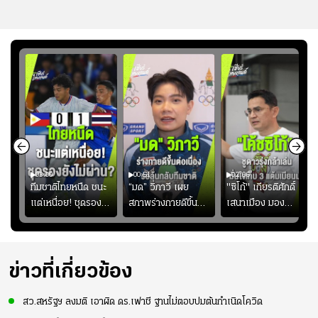
03:00
00:51
02:06
คดี!
ทีมชาติไทยหนืด ชนะ
“มด” วิภาวี เผย
"ซิโก้" เกียรติศักดิ์
ยร์
แต่เหนื่อย! ชุดรอง
สภาพร่างกายดีขึ้น
เสนาเมือง มอง
บ
ยังไม่ผ่าน?
อย่างต่อเนื่อง พร้อม
ว่าการเปิดโอกาสให้
"
พยายามลงสนามให้
แข้งดาวรุ่งลงสนาม
มากขึ้น เพื่อเรียก
อย่างต่อเนื่อง
ความมั่นใจ
ข่าวที่เกี่ยวข้อง
สว.สหรัฐฯ ลงมติ เอาผิด ดร.เฟาชี ฐานไม่ตอบปมต้นกำเนิดโควิด