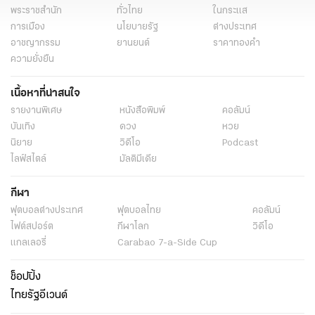
พระราชสำนัก
ทั่วไทย
ในกระแส
การเมือง
นโยบายรัฐ
ต่างประเทศ
อาชญากรรม
ยานยนต์
ราคาทองคำ
ความยั่งยืน
เนื้อหาที่น่าสนใจ
รายงานพิเศษ
หนังสือพิมพ์
คอลัมน์
บันเทิง
ดวง
หวย
นิยาย
วิดีโอ
Podcast
ไลฟ์สไตล์
มัลติมีเดีย
กีฬา
ฟุตบอลต่่างประเทศ
ฟุตบอลไทย
คอลัมน์
ไฟต์สปอร์ต
กีฬาโลก
วิดีโอ
แกลเลอรี่
Carabao 7-a-Side Cup
ช็อปปิ้ง
ไทยรัฐอีเวนต์