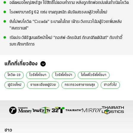
อดีตหมอใหญ่สหรัฐฯ ใช้สิทธิ์ไม่ตอบคำถาม หลังถูกซักฟอกปมต้นกำเนิดโควิด
โรงพยาบาลรัฐ 62 แห่ง ขาดทุนหนัก ดันจัดสรรงบผู้ป่วยในใหม่
ยังไม่พบโควิด "Cicada" ระบาดในไทย เฝ้าระวังแนวโน้มผู้ป่วยเพิ่มหลัง
"สงกรานต์"
เปิดประวัติรัฐมนตรีหน้าใหม่ "กอล์ฟ-อัครนันท์ กัณณ์กิตตินันท์" กับเก้าอี้
รมช.ศึกษาธิการ
แท็กที่เกี่ยวข้อง
โควิด-19
ไวรัสโคโรนา
ไวรัสโคโรน่า
ไฮไลต์ไวรัสโคโรนา
ผู้ป่วยใหม่
รายละเอียดผู้ป่วย
กระทรวงสาธารณสุข
ข่าวทั่วไป
ข่าว