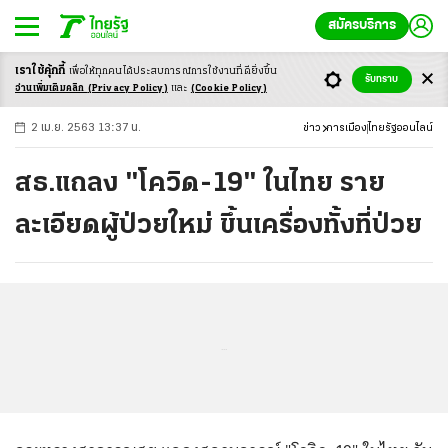
สมัครบริการ
เราใช้คุ้กกี้
เพื่อให้ทุกคนได้ประสบ
การณ์การใช้งานที่ดียิ่งขึ้น
+
ก
ก
-ก
รับทราบ
อ่านเพิ่มเติมคลิก
(Privacy Policy)
และ
(Cookie Policy)
2 เม.ย. 2563 13:37 น.
ข่าว
การเมือง
ไทยรัฐออนไลน์
สธ.แถลง "โควิด-19" ในไทย ราย
ละเอียดผู้ป่วยใหม่ ขึ้นเครื่องทั้งที่ป่วย
...