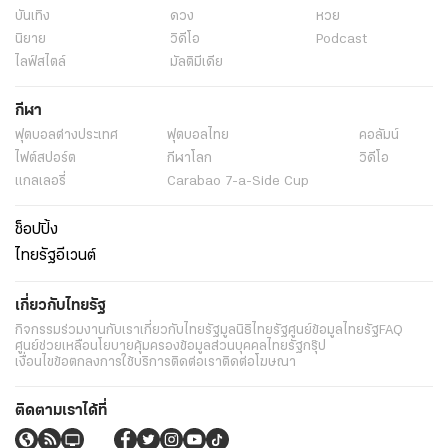
บันเทิง
ดวง
หวย
นิยาย
วิดีโอ
Podcast
ไลฟ์สไตล์
มัลติมีเดีย
กีฬา
ฟุตบอลต่่างประเทศ
ฟุตบอลไทย
คอลัมน์
ไฟต์สปอร์ต
กีฬาโลก
วิดีโอ
แกลเลอรี่
Carabao 7-a-Side Cup
ช็อปปิ้ง
ไทยรัฐอีเวนต์
เกี่ยวกับไทยรัฐ
กิจกรรม
ร่วมงานกับเรา
เกี่ยวกับไทยรัฐ
มูลนิธิไทยรัฐ
ศูนย์ข้อมูลไทยรัฐ
FAQ
ศูนย์ช่วยเหลือ
นโยบายคุ้มครองข้อมูลส่วนบุคคลไทยรัฐกรุ๊ป
เงื่อนไขข้อตกลงการใช้บริการ
ติดต่อเรา
ติดต่อโฆษณา
ติดตามเราได้ที่