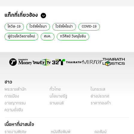
แท็กที่เกี่ยวข้อง
โควิด-19
ไวรัสโคโรนา
ไวรัสโคโรน่า
COVID-19
ผู้ป่วยโควิดรายใหม่
ศบค.
ทวีศิลป์ วิษณุโยธิน
ข่าว
พระราชสำนัก
ทั่วไทย
ในกระแส
การเมือง
นโยบายรัฐ
ต่างประเทศ
อาชญากรรม
ยานยนต์
ราคาทองคำ
ความยั่งยืน
เนื้อหาที่น่าสนใจ
รายงานพิเศษ
หนังสือพิมพ์
คอลัมน์