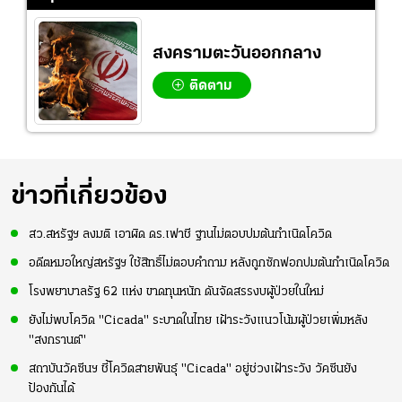
ความมั่นใจ
สงครามตะวันออกกลาง
ติดตาม
ข่าวที่เกี่ยวข้อง
สว.สหรัฐฯ ลงมติ เอาผิด ดร.เฟาชี ฐานไม่ตอบปมต้นกำเนิดโควิด
อดีตหมอใหญ่สหรัฐฯ ใช้สิทธิ์ไม่ตอบคำถาม หลังถูกซักฟอกปมต้นกำเนิดโควิด
โรงพยาบาลรัฐ 62 แห่ง ขาดทุนหนัก ดันจัดสรรงบผู้ป่วยในใหม่
ยังไม่พบโควิด "Cicada" ระบาดในไทย เฝ้าระวังแนวโน้มผู้ป่วยเพิ่มหลัง
"สงกรานต์"
สถาบันวัคซีนฯ ชี้โควิดสายพันธุ์ "Cicada" อยู่ช่วงเฝ้าระวัง วัคซีนยัง
ป้องกันได้