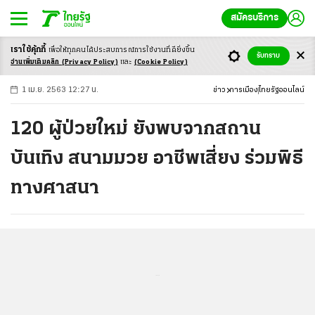
สมัครบริการ
เราใช้คุ้กกี้
เพื่อให้ทุกคนได้ประสบ
การณ์การใช้งานที่ดียิ่งขึ้น
+
ก
ก
-ก
รับทราบ
อ่านเพิ่มเติมคลิก
(Privacy Policy)
และ
(Cookie Policy)
1 เม.ย. 2563 12:27 น.
ข่าว
การเมือง
ไทยรัฐออนไลน์
120 ผู้ป่วยใหม่ ยังพบจากสถาน
บันเทิง สนามมวย อาชีพเสี่ยง ร่วมพิธี
ทางศาสนา
...