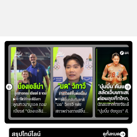
00:52
00:51
02:40
ชนะ
ลูกสาวมานูเอล ทอม
“มด” วิภาวี เผย
นักตบสาวไทยจัดเต็ม
ง
เบียรห์ "น้องเอลีน่า"
สภาพร่างกายดีขึ้น
"บุ๋มบิ๋ม ชัชชุอร" คัม
วัย 8 ขวบ โชว์ตี
อย่างต่อเนื่อง พร้อม
แบ็ก ศึก" SEA V
ลังกาสุดพริ้ว
พยายามลงสนามให้
CUP 2026" เลก
มากขึ้น เพื่อเรียก
สอง!!
สรุปไทม์ไลน์
ดูทั้งหมด