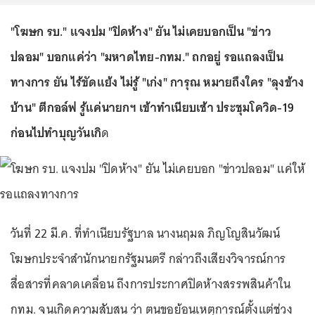
"โฆษก รบ." แจงปม "ปิดห้าง" ยัน ไม่เคยบอกเป็น "ข่าว
ปลอม" บอกแค่ว่า "มหาดไทย-กทม." ถกอยู่ รอแถลงเป็น
ทางการ ยัน ไร้ขัดแย้ง ไม่รู้ "เก่ง" การุณ หมายถึงใคร "ลุงข้าง
บ้าน" ตีกอล์ฟ รู้แค่นายกฯ เข้าทำเนียบเช้า ประชุมโควิด-19
ก่อนไปทำบุญวันเกิ
ด
วันที่ 22 มี.ค. ที่ทำเนียบรัฐบาล นางนฤมล ภิญโญสินวัฒน์
โฆษกประจำสำนักนายกรัฐมนตรี กล่าวถึงเสียงวิจารณ์การ
สื่อสารที่คลาดเคลื่อน ถึงการประกาศปิดห้างสรรพสินค้าใน
กทม. จนเกิดความสับสน ว่า ตนขอย้อนเหตุการณ์ตั้งแต่ช่วง