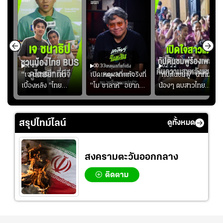
01:23
00:33
02:22
"เจ ชนาธิป" เล่า
เปิดเหตุผลที่แท้จริงที่
"กัปตันชมพู่" นำทีม
เบื้องหลัง "ไทย
"โม ซาลาห์" อยาก
น้องๆ ตบสาวไทย
ง
BUS" บังเอิญเจอขอ
ย้ายซบ "แทร็บซอนส
ปล่อยจอย โชว์ลูกคอ
ไป
ถ่ายรูปที่ฟู้ดแลนด์
ปอร์"
สเต็ปเต้น "เปิดใจ
สาวแต"
สรุปไทม์ไลน์
ดูทั้งหมด
สงครามตะวันออกกลาง
ติดตาม