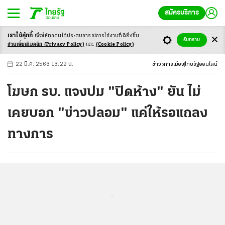
สมัครบริการ
เราใช้คุ้กกี้
เพื่อให้ทุกคนได้ประสบ
การณ์การใช้งานที่ดียิ่งขึ้น
+
ก
ก
-ก
รับทราบ
อ่านเพิ่มเติมคลิก
(Privacy Policy)
และ
(Cookie Policy)
22 มี.ค. 2563 13:22 น.
ข่าว
การเมือง
ไทยรัฐออนไลน์
โฆษก รบ. แจงปม "ปิดห้าง" ยัน ไม่
เคยบอก "ข่าวปลอม" แค่ให้รอแถลง
ทางการ
...