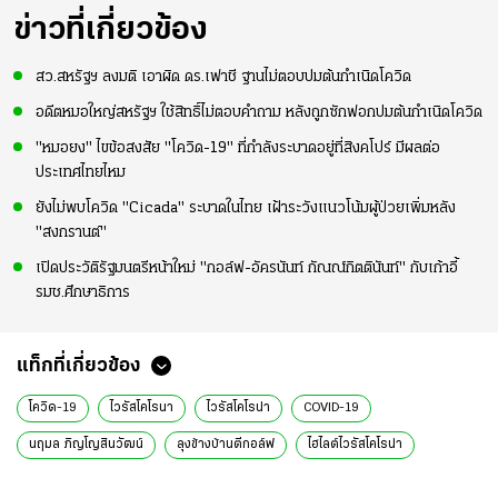
ข่าวที่เกี่ยวข้อง
สว.สหรัฐฯ ลงมติ เอาผิด ดร.เฟาชี ฐานไม่ตอบปมต้นกำเนิดโควิด
อดีตหมอใหญ่สหรัฐฯ ใช้สิทธิ์ไม่ตอบคำถาม หลังถูกซักฟอกปมต้นกำเนิดโควิด
"หมอยง" ไขข้อสงสัย "โควิด-19" ที่กำลังระบาดอยู่ที่สิงคโปร์ มีผลต่อ
ประเทศไทยไหม
ยังไม่พบโควิด "Cicada" ระบาดในไทย เฝ้าระวังแนวโน้มผู้ป่วยเพิ่มหลัง
"สงกรานต์"
เปิดประวัติรัฐมนตรีหน้าใหม่ "กอล์ฟ-อัครนันท์ กัณณ์กิตตินันท์" กับเก้าอี้
รมช.ศึกษาธิการ
แท็กที่เกี่ยวข้อง
โควิด-19
ไวรัสโคโรนา
ไวรัสโคโรน่า
COVID-19
นฤมล ภิญโญสินวัฒน์
ลุงข้างบ้านตีกอล์ฟ
ไฮไลต์ไวรัสโคโรน่า
ข่าวทั่วไป