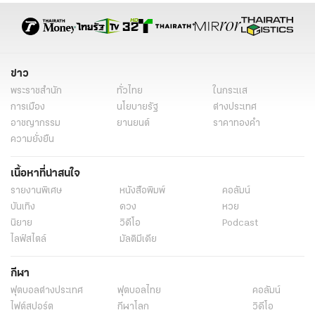
ข่าว
พระราชสำนัก
ทั่วไทย
ในกระแส
การเมือง
นโยบายรัฐ
ต่างประเทศ
อาชญากรรม
ยานยนต์
ราคาทองคำ
ความยั่งยืน
เนื้อหาที่น่าสนใจ
รายงานพิเศษ
หนังสือพิมพ์
คอลัมน์
บันเทิง
ดวง
หวย
นิยาย
วิดีโอ
Podcast
ไลฟ์สไตล์
มัลติมีเดีย
กีฬา
ฟุตบอลต่่างประเทศ
ฟุตบอลไทย
คอลัมน์
ไฟต์สปอร์ต
กีฬาโลก
วิดีโอ