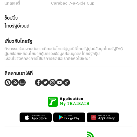
แกลเลอรี่
Carabao 7-a-Side Cup
ช็อปปิ้ง
ไทยรัฐอีเวนต์
เกี่ยวกับไทยรัฐ
กิจกรรม
ร่วมงานกับเรา
เกี่ยวกับไทยรัฐ
มูลนิธิไทยรัฐ
ศูนย์ข้อมูลไทยรัฐ
FAQ
ศูนย์ช่วยเหลือ
นโยบายคุ้มครองข้อมูลส่วนบุคคลไทยรัฐกรุ๊ป
เงื่อนไขข้อตกลงการใช้บริการ
ติดต่อเรา
ติดต่อโฆษณา
ติดตามเราได้ที่
Application
My THAIRATH