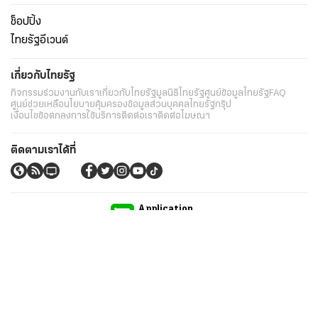
ช็อปปิ้ง
ไทยรัฐอีเวนต์
เกี่ยวกับไทยรัฐ
กิจกรรม
ร่วมงานกับเรา
เกี่ยวกับไทยรัฐ
มูลนิธิไทยรัฐ
ศูนย์ข้อมูลไทยรัฐ
FAQ
ศูนย์ช่วยเหลือ
นโยบายคุ้มครองข้อมูลส่วนบุคคลไทยรัฐกรุ๊ป
เงื่อนไขข้อตกลงการใช้บริการ
ติดต่อเรา
ติดต่อโฆษณา
ติดตามเราได้ที่
Application
My THAIRATH