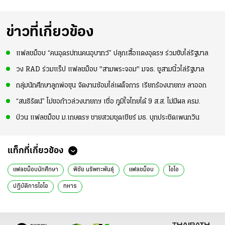
ข่าวที่เกี่ยวข้อง
แฟลชม็อบ “คนอุดรบ่ทนคนอุบาทว์” ปลุกเสื้อแดงอุดรฯ ร่วมขับไล่รัฐบาล
วง RAD ร่วมแร็ป แฟลชม็อบ "สามพระจอม" มจธ. ชูสามนิ้วไล่รัฐบาล
กลุ่มนักศึกษาลูกพ่อขุน จัดงานซ้อมไล่เผด็จการ เรียกร้องนายกฯ ลาออก
“สนธิรัตน์” ไม่ขอก้าวล่วงนายกฯ เชื่อ ภูมิใจไทยได้ 9 ส.ส. ไม่มีผล ครม.
ป่วน แฟลชม็อบ ม.เกษตรฯ ชายสวมชุดเชียร์ มธ. บุกประชิดเพนกวิน
แท็กที่เกี่ยวข้อง
แฟลชม็อบนักศึกษา
พิชัย นริพทะพันธุ์
แฟลชม็อบ
ไอโอ
ปฏิบัติการไอโอ
ทหาร