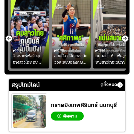
02:34
00:55
00:36
ขิน
วิเคราะห์ฟอร์มลูก
ออมสิน ศศิภาพร นัก
แน่นสนาม! แฟนลูก
วัน
ยางสาวไทย ทุบ
วอลเลย์บอลหญิงทีม
ยางสาวไทยเดินทาง
!
ฟิลิปปินส์ 3-0! "บุ๋ม
ชาติไทย หวังใช้ 2
เข้ามาเชียร์สาวไทย
บิ๋ม" คืนสนามสุดปัง
เกมที่เหลือ ปรับจู
อย่างคึกคัก เพื่อให้
#วอลเลย์บอลชาย
นระบบทีมก่อนลุยชิง
กำลังใจ ก่อนที่สาว
สรุปไทม์ไลน์
ดูทั้งหมด
ทีมชาติไทย
แชมป์เอเชีย
ไทยจะคว้าชัย
กราดยิงเทพศิรินทร์ นนทบุรี
ติดตาม