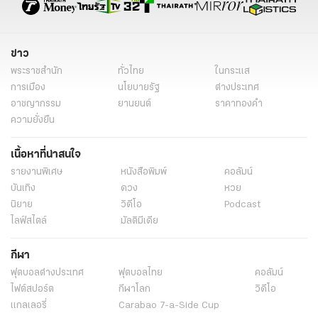
ข่าว
พระราชสำนัก
ทั่วไทย
ในกระแส
การเมือง
นโยบายรัฐ
ต่างประเทศ
อาชญากรรม
ยานยนต์
ราคาทองคำ
ความยั่งยืน
เนื้อหาที่น่าสนใจ
รายงานพิเศษ
หนังสือพิมพ์
คอลัมน์
บันเทิง
ดวง
หวย
นิยาย
วิดีโอ
Podcast
ไลฟ์สไตล์
มัลติมีเดีย
กีฬา
ฟุตบอลต่่างประเทศ
ฟุตบอลไทย
คอลัมน์
ไฟต์สปอร์ต
กีฬาโลก
วิดีโอ
แกลเลอรี่
Carabao 7-a-Side Cup