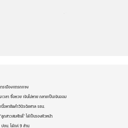
...
่นการเมืองแทรกแซง
ถึงเวลา ซื้อหวย เงินไม่หาย กลายเป็นเงินออม
นเนื้อหาขัดคำวินิจฉัยศาล รธน.
.-“ลูกสาวสมศักดิ์” ได้เป็นรองหัวหน้า
 ปชน. ได้แค่ 9 ล้าน