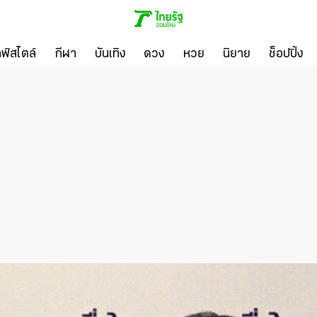
ลฟ์สไตล์
กีฬา
บันเทิง
ดวง
หวย
นิยาย
ช็อปปิ้ง