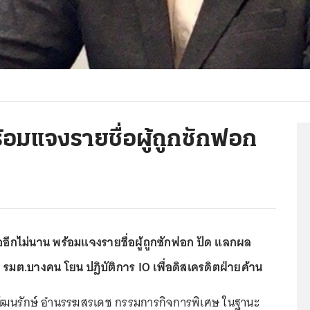
้อมแจงรายชื่อผู้ถูกซักฟอก
รออีกไม่นาน พร้อมแจงรายชื่อผู้ถูกซักฟอก ปัด แลกผล
 รมต.บางคน โยน ปฏิบัติการ IO เพื่อดิสเครดิตฝ่ายค้าน
.อ.วัฒนรักษ์ อำนรรฆสรเดช กรรมการกิจการพิเศษ ในฐานะ