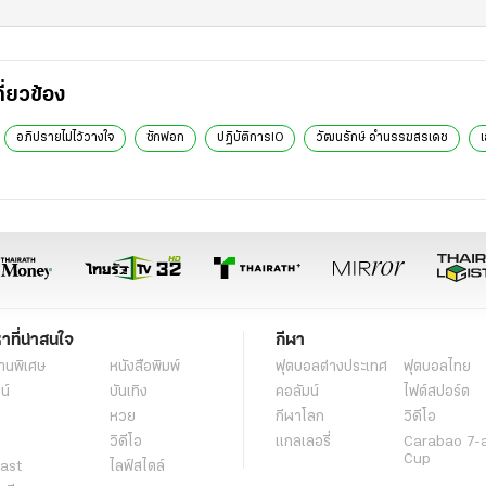
กี่ยวข้อง
อภิปรายไม่ไว้วางใจ
ซักฟอก
ปฏิบัติการIO
วัฒนรักษ์ อำนรรฆสรเดช
เ
หาที่น่าสนใจ
กีฬา
านพิเศษ
หนังสือพิมพ์
ฟุตบอลต่่างประเทศ
ฟุตบอลไทย
น์
บันเทิง
คอลัมน์
ไฟต์สปอร์ต
หวย
กีฬาโลก
วิดีโอ
วิดีโอ
แกลเลอรี่
Carabao 7-
Cup
ast
ไลฟ์สไตล์