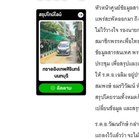
หัวหน้าศูนย์ข้อมูลส
สรุปไทม์ไลน์
แพร่สะพัดออกมา ถึง
ไม่ไว้วางใจ รองนายก
สมาชิกพรรคเพื่อไทย
ข้อมูลสารสนเทศ พรร
ประชุม เพื่อสรุปและ
กราดยิงเทพศิรินทร์
ให้ ร.ต.อ.เฉลิม อย
นนทบุรี
สมพงษ์ อมรวิวัฒน์ ห
ติดตาม
สรุปโดยรวมทั้งหมดก
เปลี่ยนข้อมูล และสรุ
ร.ต.อ.วัฒนรักษ์ กล
แถลงไว้แล้วว่า จะไม