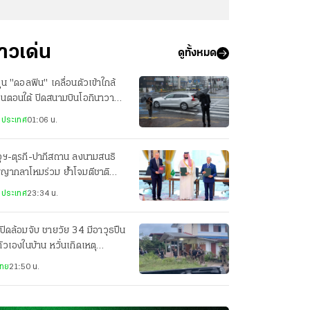
่าวเด่น
ดูทั้งหมด
ฝุ่น "ดอลฟิน" เคลื่อนตัวเข้าใกล้
ปุ่นตอนใต้ ปิดสนามบินโอกินาวา
ยพประชาชน-เจ็บ 3 ราย
งประเทศ
01:06 น.
ุฯ-ตุรกี-ปากีสถาน ลงนามสนธิ
ญญากลาโหมร่วม ย้ำโจมตีชาติ
ยวเท่ากับโจมตีทั้ง 3 ประเทศ
งประเทศ
23:34 น.
ปิดล้อมจับ ชายวัย 34 มีอาวุธปืน
ตัวเองในบ้าน หวั่นเกิดเหตุ
นตราย
ไทย
21:50 น.