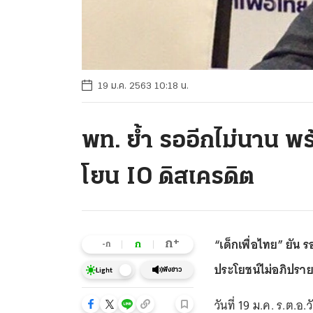
19 ม.ค. 2563 10:18 น.
พท. ย้ำ รออีกไม่นาน พร
โยน IO ดิสเครดิต
“เด็กเพื่อไทย” ยัน 
+
ก
ก
-ก
ประโยชน์ไม่อภิปราย
ฟังข่าว
Light
วันที่ 19 ม.ค. ร.ต