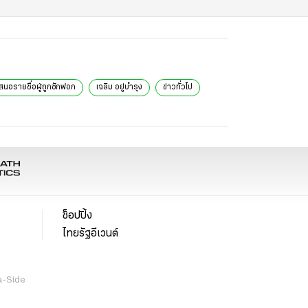
สนอรายชื่อผู้ถูกซักฟอก
เฉลิม อยู่บำรุง
ข่าวทั่วไป
ช็อปปิ้ง
ไทยรัฐอีเวนต์
a-Side