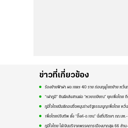
ข่าวที่เกี่ยวข้อง
ร้องย้ายฟ้าผ่า ผอ.เขตฯ 40 ราย ก่อนฤดูโยกย้าย หวั
“เผ่าภูมิ” ยินดีคลังสานต่อ “หวยเกษียณ” ยุคเพื่อไทย 
ภูมิใจไทยมีมติถอนชื่อหนุนร่างรัฐธรรมนูญเพื่อไทย หวั่
เพื่อไทยปรับทัพ ตั้ง “อิ๊งค์-อ.เชน” นั่งที่ปรึกษา กก.บห
ภูมิใจไทย ได้เงินบริจาคพรรคการเมืองมากสุด 66 ล้าน-