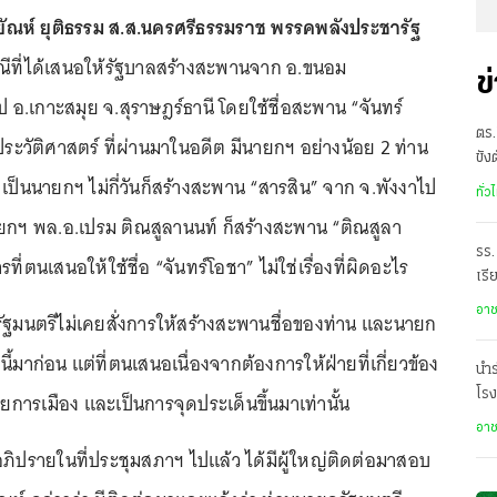
ัณห์ ยุติธรรม ส.ส.นครศรีธรรมราช พรรคพลังประชารัฐ
ณีที่ได้เสนอให้รัฐบาลสร้างสะพานจาก อ.ขนอม
ข
อ.เกาะสมุย จ.สุราษฎร์ธานี โดยใช้ชื่อสะพาน “จันทร์
ตร.
ประวัติศาสตร์ ที่ผ่านมาในอดีต มีนายกฯ อย่างน้อย 2 ท่าน
ขัง
เป็นนายกฯ ไม่กี่วันก็สร้างสะพาน “สารสิน” จาก จ.พังงาไป
อั
ทั่ว
ยกฯ พล.อ.เปรม ติณสูลานนท์ ก็สร้างสะพาน “ติณสูลา
รร.
ที่ตนเสนอให้ใช้ชื่อ “จันทร์โอชา” ไม่ใช่เรื่องที่ผิดอะไร
เรี
ราด
อา
ายกรัฐมนตรีไม่เคยสั่งการให้สร้างสะพานชื่อของท่าน และนายก
องนี้มาก่อน แต่ที่ตนเสนอเนื่องจากต้องการให้ฝ่ายที่เกี่ยวข้อง
นำร
โรง
การเมือง และเป็นการจุดประเด็นขึ้นมาเท่านั้น
อา
อภิปรายในที่ประชุมสภาฯ ไปแล้ว ได้มีผู้ใหญ่ติดต่อมาสอบ