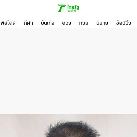
ลฟ์สไตล์
กีฬา
บันเทิง
ดวง
หวย
นิยาย
ช็อปปิ้ง