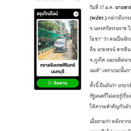
วันที่ 17 ม.ค.
นายสาย
สรุปไทม์ไลน์
(พปชร.)
กล่าวถึงกร
จ.นครศรีธรรมราช ไป 
โอชา” ว่า ตนเป็นนัก
คือ นายพจน์ สารสิน 
จ.ภูเก็ต และอดีตนา
กราดยิงเทพศิรินทร์
นนท์” เพราะฉะนั้นการ
นนทบุรี
ติดตาม
ทั้งนี้ ยืนยันว่า น
รัฐมนตรีไม่เคยรู้เรื่
ให้ความสำคัญกับฝ่าย
เมื่อถามว่า หลังจาก