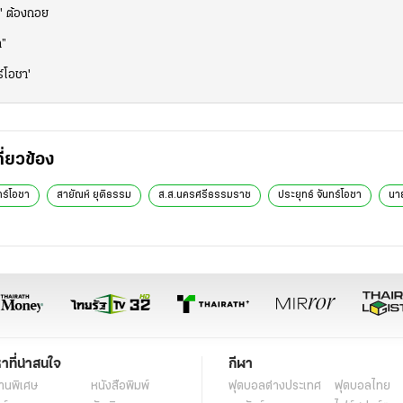
ู่" ต้องถอย
า”
ร์โอชา'
กี่ยวข้อง
ร์โอชา
สายัณห์ ยุติธรรม
ส.ส.นครศรีธรรมราช
ประยุทธ์ จันทร์โอชา
นา
หาที่น่าสนใจ
กีฬา
านพิเศษ
หนังสือพิมพ์
ฟุตบอลต่่างประเทศ
ฟุตบอลไทย