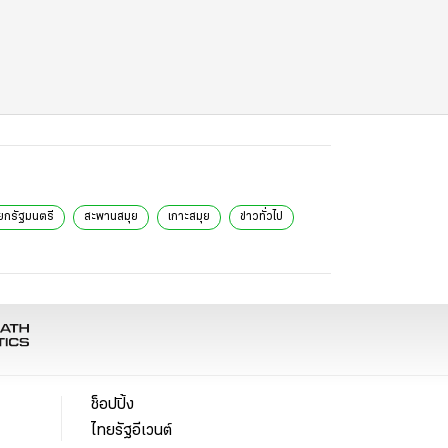
ยกรัฐมนตรี
สะพานสมุย
เกาะสมุย
ข่าวทั่วไป
ช็อปปิ้ง
ไทยรัฐอีเวนต์