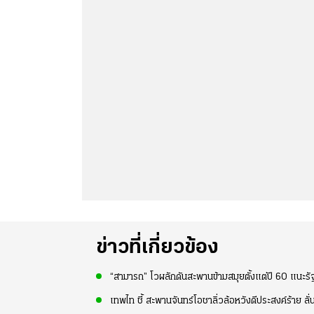
ข่าวที่เกี่ยวข้อง
“สามารถ” โวผลักดันสะพานข้ามสมุยตั้งแต่ปี 60 แนะรั
เทพไท ชี้ สะพานจันทร์โอชาลิ่วล้อหวังดีประสงค์ร้าย ล