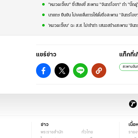
"หมวดเจี๊ยบ" ชี้เสียงยี้ สะพาน "จันทร์โอชา" ทำ "บิ๊กต
นายกฯ ยืนยัน ไม่เคยสั่งการให้ตั้งชื่อสะพาน “จันทร์โอช
'หมวดเจี๊ยบ' ฉะ ส.ส. ไม่เข้าท่า เสนอสร้างสะพาน 'จันท
แชร์ข่าว
แท็กที่เ
สะพานจันท
ข่าว
เนื้อ
พระราชสำนัก
ทั่วไทย
รายง