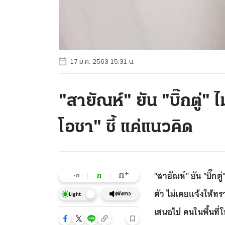
17 ม.ค. 2563 15:31 น.
"สายัณห์" ยัน "บิ๊กตู่" 
โอชา" ชี้ แค่แนวคิด
"สายัณห์" ยัน "บิ๊กต
+
ก
ก
-ก
ตัว ไม่เคยแจ้งให้ท
ฟังข่าว
Light
เสนอไป คนในพื้นที