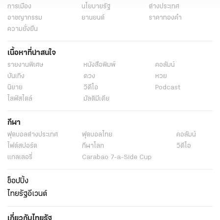
การเมือง
นโยบายรัฐ
ต่างประเทศ
อาชญากรรม
ยานยนต์
ราคาทองคำ
ความยั่งยืน
เนื้อหาที่น่าสนใจ
รายงานพิเศษ
หนังสือพิมพ์
คอลัมน์
บันเทิง
ดวง
หวย
นิยาย
วิดีโอ
Podcast
ไลฟ์สไตล์
มัลติมีเดีย
กีฬา
ฟุตบอลต่่างประเทศ
ฟุตบอลไทย
คอลัมน์
ไฟต์สปอร์ต
กีฬาโลก
วิดีโอ
แกลเลอรี่
Carabao 7-a-Side Cup
ช็อปปิ้ง
ไทยรัฐอีเวนต์
เกี่ยวกับไทยรัฐ