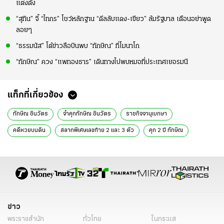
แต่งตั้ง
“สุทิน” จี้ “ไทกร” โชว์หลักฐาน “ดีลลับแดง-เขียว” ล้มรัฐบาล เตือนอย่าพูด
ลอยๆ
“ธรรมนัส” โต้ข่าวลือบินพบ “ทักษิณ” ที่โมนาโก
“ทักษิณ” ควง “แพทองธาร” เดินทางไปพบหมอที่ประเทศเยอรมนี
แท็กที่เกี่ยวข้อง
ทักษิณ ชินวัตร
จำคุกทักษิณ ชินวัตร
ราชกิจจานุเบกษา
คดีหวยบนดิน
สลากพิเศษเลขท้าย 2 และ 3 ตัว
คุก 2 ปี ทักษิณ
ข่าว
พระราชสำนัก
ทั่วไทย
ในกระแส