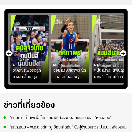
02:34
00:55
00:36
ขิน
วิเคราะห์ฟอร์มลูก
ออมสิน ศศิภาพร นัก
แน่นสนาม! แฟนลูก
วัน
ยางสาวไทย ทุบ
วอลเลย์บอลหญิงทีม
ยางสาวไทยเดินทาง
!
ฟิลิปปินส์ 3-0! "บุ๋ม
ชาติไทย หวังใช้ 2
เข้ามาเชียร์สาวไทย
บิ๋ม" คืนสนามสุดปัง
เกมที่เหลือ ปรับจู
อย่างคึกคัก เพื่อให้
#วอลเลย์บอลชาย
นระบบทีมก่อนลุยชิง
กำลังใจ ก่อนที่สาว
ทีมชาติไทย
แชมป์เอเชีย
ไทยจะคว้าชัย
ข่าวที่เกี่ยวข้อง
“ทักษิณ” นำทัพเพื่อไทยร่วมพิธีสวดพระอภิธรรม บิดา “หมออ้อม”
“ผกก.หนุ่ย - พ.ต.อ.วทัญญู วิทยผโลทัย” นั่งผู้อำนวยการ ป.ย.ป. หลัง ครม.