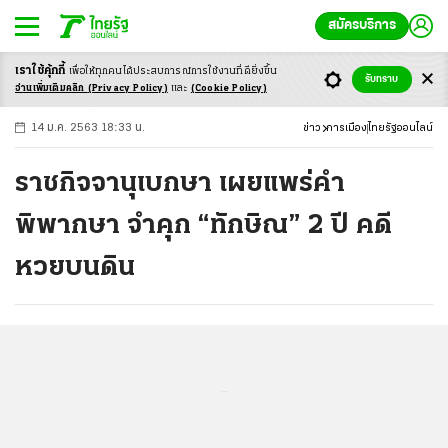
สมัครบริการ
เราใช้คุ้กกี้
เพื่อให้ทุกคนได้ประสบ
การณ์การใช้งานที่ดียิ่งขึ้น
+
ก
ก
-ก
รับทราบ
อ่านเพิ่มเติมคลิก
(Privacy Policy)
และ
(Cookie Policy)
14 ม.ค. 2563 18:33 น.
ข่าว
การเมือง
ไทยรัฐออนไลน์
ราชกิจจานุเบกษา เผยแพร่คำ
พิพากษา จำคุก “ทักษิณ” 2 ปี คดี
หวยบนดิน
...