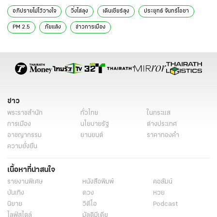
อภิปรายไม่ไว้วางใจ
วิ่งไล่ลุง
เดินเชียร์ลุง
ประยุทธ์ จันทร์โอชา
PM 2.5
ภัยแล้ง
ข่าวการเมือง
ข่าว
พระราชสำนัก
ทั่วไทย
ในกระแส
การเมือง
นโยบายรัฐ
ต่างประเทศ
อาชญากรรม
ยานยนต์
ราคาทองคำ
ความยั่งยืน
เนื้อหาที่น่าสนใจ
รายงานพิเศษ
หนังสือพิมพ์
คอลัมน์
บันเทิง
ดวง
หวย
นิยาย
วิดีโอ
Podcast
ไลฟ์สไตล์
มัลติมีเดีย