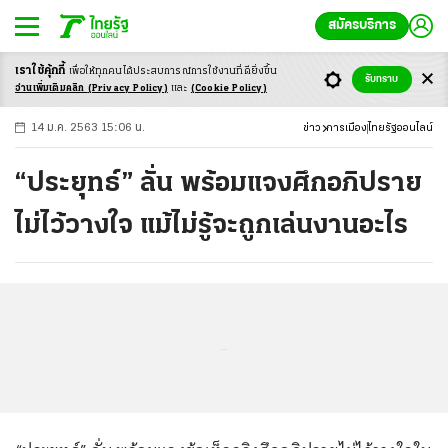
สมัครบริการ
เราใช้คุ้กกี้
เพื่อให้ทุกคนได้ประสบ
การณ์การใช้งานที่ดียิ่งขึ้น
+
ก
ก
-ก
รับทราบ
อ่านเพิ่มเติมคลิก
(Privacy Policy)
และ
(Cookie Policy)
14 ม.ค. 2563 15:06 น.
ข่าว
การเมือง
ไทยรัฐออนไลน์
“ประยุทธ์” ลั่น พร้อมแจงศึกอภิปราย
ไม่ไว้วางใจ แม้ไม่รู้จะถูกเล่นงานอะไร
...