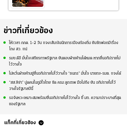
ข่าวที่เกี่ยวข้อง
ให้เวลา กกต. 1-2 วัน แจงเส้นเงินนักการเมืองท้องถิ่น ยันซักฟอกมีเรื่อง
โกง สว. แน่
รมช.ดีอี มั่นใจเสถียรภาพรัฐบาล ยันตอบฝ่ายค้านได้หมด หากยื่นอภิปรายไม่
ไว้วางใจ
ไม่หวั่นฝ่ายค้านขู่ยื่นอภิปรายไม่ไว้วางใจ “ธนกร” มั่นใจ นายกฯ-รมต. แจงได้
“สส.ลิซ่า” ปูดคนในภูมิใจไทย ซัด ครม.ลูกเทพ มือไม่ถึง ยัน อภิปรายไม่ไว้
วางใจรัฐบาลปีนี้
รอจังหวะเหมาะสมพร้อมยื่นอภิปรายไม่ไว้วางใจ ชี้ มท. ความเปราะบางที่สุด
ของรัฐบาล
แท็กที่เกี่ยวข้อง