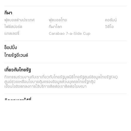
กีฬา
ฟุตบอลต่่างประเทศ
ฟุตบอลไทย
คอลัมน์
ไฟต์สปอร์ต
กีฬาโลก
วิดีโอ
แกลเลอรี่
Carabao 7-a-Side Cup
ช็อปปิ้ง
ไทยรัฐอีเวนต์
เกี่ยวกับไทยรัฐ
กิจกรรม
ร่วมงานกับเรา
เกี่ยวกับไทยรัฐ
มูลนิธิไทยรัฐ
ศูนย์ข้อมูลไทยรัฐ
FAQ
ศูนย์ช่วยเหลือ
นโยบายคุ้มครองข้อมูลส่วนบุคคลไทยรัฐกรุ๊ป
เงื่อนไขข้อตกลงการใช้บริการ
ติดต่อเรา
ติดต่อโฆษณา
ติดตามเราได้ที่
Application
My THAIRATH