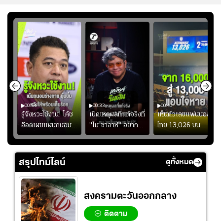
00:54
00:33
00:40
ร
รู้จังหวะใช้งาน! โค้ช
เปิดเหตุผลที่แท้จริงที่
เห็นตัวเลขแฟนบอล
อ๊อตเผยแผนถนอม
"โม ซาลาห์" อยาก
ไทย 13,026 บน
ึ้น
“บุ๋มบิ๋ม” เพื่อรักษา
ย้ายซบ "แทร็บซอนส
สกอร์บอร์ดแล้วแอบ
ย
ร่างกายให้พร้อมที่สุด
ปอร์"
ใจหาย น้อยกว่านัดที่
ที่
แล้วเจอมาเลเซียตั้ง
สรุปไทม์ไลน์
ดูทั้งหมด
อย่างเห็นได้ชัด
สงครามตะวันออกกลาง
ติดตาม