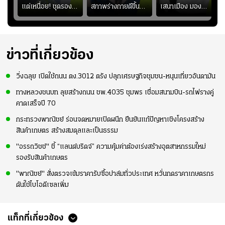
ยร์
แต่เหนื่อย! ชุดรอง
สภาพร่างกายดีขึ้น
เสนาเมือง มอง
บ
ยังไม่ผ่าน?
อย่างต่อเนื่อง พร้อม
ว่าการเปิดโอกาสให้
"
พยายามลงสนามให้
แข้งดาวรุ่งลงสนาม
มากขึ้น เพื่อเรียก
อย่างต่อเนื่อง
ความมั่นใจ
ข่าวที่เกี่ยวข้อง
วิ่งฉลุย เปิดใช้ถนน ตง.3012 ตรัง ปลุกเศรษฐกิจชุมชน-หนุนเที่ยวอันดามัน
ทางหลวงชนบท ลุยสร้างถนน ชพ.4035 ชุมพร เชื่อมสนามบิน-รถไฟรางคู่
คาดเสร็จปี 70
กระทรวงพาณิชย์ ร่อนจดหมายเปิดผนึก ยืนยันแก้ปัญหาเชิงโครงสร้าง
สินค้าเกษตร สร้างสมดุลและเป็นธรรม
"อรรถวิชช์" ชี้ “แลนด์บริดจ์” ความคุ้มค่าต้องเร่งสร้างอุตสาหกรรมใหม่
รองรับสินค้าเกษตร
"พาณิชย์" สั่งตรวจเข้มราคารับซื้อปาล์มทั่วประเทศ หวั่นกดราคาเกษตรกร
ดันใช้ไบโอดีเซลเพิ่ม
แท็กที่เกี่ยวข้อง