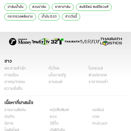
ปาล์มน้ำมัน
สวนปาล์ม
ราคาปาล์ม
สนธิรัตน์ สนธิจิรวงศ์
กระทรวงพลังงาน
น้ำมัน B10
ข่าววันนี้
ข่าว
พระราชสำนัก
ทั่วไทย
ในกระแส
การเมือง
นโยบายรัฐ
ต่างประเทศ
อาชญากรรม
ยานยนต์
ราคาทองคำ
ความยั่งยืน
เนื้อหาที่น่าสนใจ
รายงานพิเศษ
หนังสือพิมพ์
คอลัมน์
บันเทิง
ดวง
หวย
นิยาย
วิดีโอ
Podcast
ไลฟ์สไตล์
มัลติมีเดีย