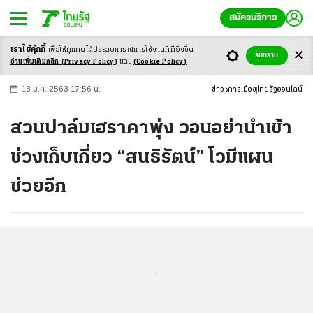
สมัครบริการ
เราใช้คุ้กกี้
เพื่อให้ทุกคนได้ประสบ
การณ์การใช้งานที่ดียิ่งขึ้น
+
ก
ก
-ก
รับทราบ
อ่านเพิ่มเติมคลิก
(Privacy Policy)
และ
(Cookie Policy)
13 ม.ค. 2563 17:56 น.
ข่าว
การเมือง
ไทยรัฐออนไลน์
สวนปาล์มเฮราคาพุ่ง วอนอย่านำเข้า
ช่วงเก็บเกี่ยว “สนธิรัตน์” โวมีแผน
ช่วยอีก
...