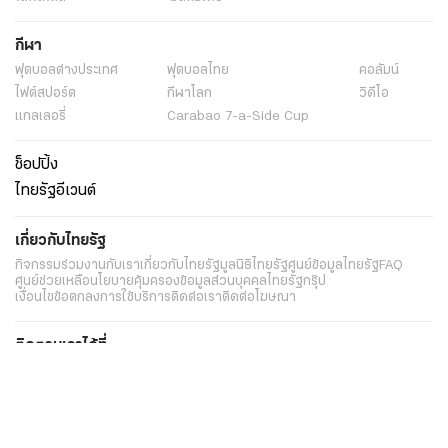
กีฬา
ฟุตบอลต่่างประเทศ
ฟุตบอลไทย
คอลัมน์
ไฟต์สปอร์ต
กีฬาโลก
วิดีโอ
แกลเลอรี่
Carabao 7-a-Side Cup
ช็อปปิ้ง
ไทยรัฐอีเวนต์
เกี่ยวกับไทยรัฐ
กิจกรรม
ร่วมงานกับเรา
เกี่ยวกับไทยรัฐ
มูลนิธิไทยรัฐ
ศูนย์ข้อมูลไทยรัฐ
FAQ
ศูนย์ช่วยเหลือ
นโยบายคุ้มครองข้อมูลส่วนบุคคลไทยรัฐกรุ๊ป
เงื่อนไขข้อตกลงการใช้บริการ
ติดต่อเรา
ติดต่อโฆษณา
ติดตามเราได้ที่
Application
My THAIRATH