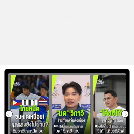
...
03:00
00:51
02:06
คดี!
ทีมชาติไทยหนืด ชนะ
“มด” วิภาวี เผย
"ซิโก้" เกียรติศักดิ์