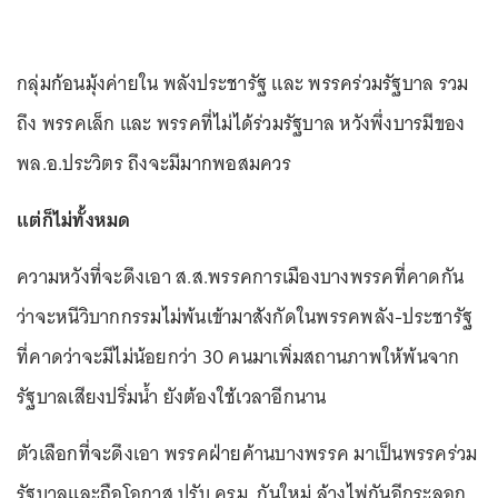
กลุ่มก้อนมุ้งค่ายใน พลังประชารัฐ และ พรรคร่วมรัฐบาล รวม
ถึง พรรคเล็ก และ พรรคที่ไม่ได้ร่วมรัฐบาล หวังพึ่งบารมีของ
พล.อ.ประวิตร ถึงจะมีมากพอสมควร
แต่ก็ไม่ทั้งหมด
ความหวังที่จะดึงเอา ส.ส.พรรคการเมืองบางพรรคที่คาดกัน
ว่าจะหนีวิบากกรรมไม่พ้นเข้ามาสังกัดในพรรคพลัง-ประชารัฐ
ที่คาดว่าจะมีไม่น้อยกว่า 30 คนมาเพิ่มสถานภาพให้พ้นจาก
รัฐบาลเสียงปริ่มน้ำ ยังต้องใช้เวลาอีกนาน
ตัวเลือกที่จะดึงเอา พรรคฝ่ายค้านบางพรรค มาเป็นพรรคร่วม
รัฐบาลและถือโอกาส ปรับ ครม. กันใหม่ ล้างไพ่กันอีกระลอก