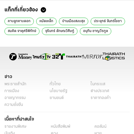
แท็กที่เกี่ยวข้อง
คาบลูกคาบดอก
หมัดเหล็ก
บ้านเมืองสงบสุข
ประยุทธ์ จันทร์โอชา
สมคิด จาตุศรีพิทักษ์
จุรินทร์ ลักษณวิศิษฎ์
อนุทิน ชาญวีรกูล
ข่าว
พระราชสำนัก
ทั่วไทย
ในกระแส
การเมือง
นโยบายรัฐ
ต่างประเทศ
อาชญากรรม
ยานยนต์
ราคาทองคำ
ความยั่งยืน
เนื้อหาที่น่าสนใจ
รายงานพิเศษ
หนังสือพิมพ์
คอลัมน์
บันเทิง
ดวง
หวย