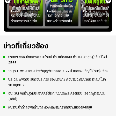
02:58
00:51
02:48
ษดา
บุกเซอร์ไพรส์ผู้โชคดี!
“มด” วิภาวี เผย
เปิดใจผู้โชคดี! "เชียร์
โชค
ร่วมกิจกรรม "เชียร์
สภาพร่างกายดีขึ้น
บอลให้มัน เฮลั่นรับ
าก
บอลให้มัน เฮลั่นรับ
อย่างต่อเนื่อง พร้อม
โชค ทุกที่ทุกเวลา"
โชค ทุกที่ทุกเวลา"
พยายามลงสนามให้
ซื้อไปรษณียบัตรกี่ใบ?
มากขึ้น เพื่อเรียก
นำเงินไปทำอะไร?
ความมั่นใจ
ข่าวที่เกี่ยวข้อง
นายกฯ ขอคนไทยสวดมนต์ข้ามปี บ้านเมืองสงบ ทำ ส.ค.ส.”ลุงตู่” รับปีใหม่
2566
“อนุทิน” พา ครอบครัวทำบุญวันเกิดครบ 56 ปี ขอของขวัญให้ไทยรุ่งเรือง
ประวัติ พิพัฒน์ รัชกิจประการ รองนายกฯ ควบรมว.คมนาคม ที่เดิม ในค
รม.อนุทิน 2
ฮุน เซน จัดทำบุญประเทศครั้งใหญ่ นิมนต์พระครึ่งหมื่น เจริญพุทธมนต์
(คลิป)
ผบ.ทบ.นำกำลังพลทำบุญ หวังหลังสงกรานต์บ้านเมืองสงบสุข