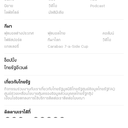
นิยาย
วิดีโอ
Podcast
ไลฟ์สไตล์
มัลติมีเดีย
กีฬา
ฟุตบอลต่่างประเทศ
ฟุตบอลไทย
คอลัมน์
ไฟต์สปอร์ต
กีฬาโลก
วิดีโอ
แกลเลอรี่
Carabao 7-a-Side Cup
ช็อปปิ้ง
ไทยรัฐอีเวนต์
เกี่ยวกับไทยรัฐ
กิจกรรม
ร่วมงานกับเรา
เกี่ยวกับไทยรัฐ
มูลนิธิไทยรัฐ
ศูนย์ข้อมูลไทยรัฐ
FAQ
ศูนย์ช่วยเหลือ
นโยบายคุ้มครองข้อมูลส่วนบุคคลไทยรัฐกรุ๊ป
เงื่อนไขข้อตกลงการใช้บริการ
ติดต่อเรา
ติดต่อโฆษณา
ติดตามเราได้ที่