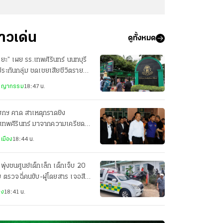
่าวเด่น
ดูทั้งหมด
ริยะ” เผย รร.เทพศิรินทร์ นนทบุรี
ระกันกลุ่ม ชดเชยเสียชีวิตรายละ
แสน
ชญากรรม
18:47 น.
ยกฯ คาด สาเหตุกราดยิง
เทพศิรินทร์ มาจากความเครียด
กดดันเรื่องเรียน
เมือง
18:44 น.
งพุ่งชนศูนย์เด็กเล็ก เด็กเจ็บ 20
 ตรวจฉี่คนขับ-ผู้โดยสาร เจอสี
ทั้งคู่
าง
18:41 น.