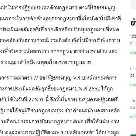
วหน้าในการปฏิรูปประเทศด้านกฎหมาย ตามที่รัฐธรรมนูญ
ิแนวทางในการจัดทำและตรากฎหมายขึ้นใหม่โดยให้มีเท่าที่
ข
รประเมินผลสัมฤทธิ์เพื่อยกเลิกหรือปรับปรุงกฎหมายที่หมด
“วิ
อดคล้องกับสถานการณ์ รวมถึงต้องจัดให้มีการรับฟังความ
ทำป
วข้องเพื่อวิเคราะห์ผลกระทบจากกฎหมายอย่างรอบด้าน และ
1 
อา
บทราบและเข้าใจถึงเหตุผลในการตรากฎหมาย
นา
นินการตามมาตรา 77 ของรัฐธรรมนูญ พ.ร.บ.หลักเกณฑ์การ
รร.
ถูก
การ
ะการประเมินผลสัมฤทธิ์ของกฎหมาย พ.ศ.2562 ได้ถูก
คับใช้ในวันที่ 27 พ.ย. นี้ อีกทั้งในการประชุมคณะรัฐมนตรี
เก๋
ราย
า รัฐบาลได้อนุมัติร่างกฎกระทรวง ร่างคำแนะนำ และร่างหลัก
ม่วง
กล
 ตามที่คณะกรรมการพัฒนากฎหมายเสนอ เพื่อให้หน่วยงาน
อียดและสามารถปฏิบัติตามพ.ร.บ.หลักเกณฑ์ฯ ได้อย่างถูก