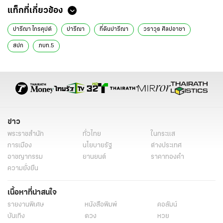
แท็กที่เกี่ยวข้อง
ปารีณา​ ไกรคุปต์
ปารีณา
ที่ดินปารีณา
วราวุธ​ ศิลปอาชา​
สปก
ภบท.5​
ข่าว
พระราชสำนัก
ทั่วไทย
ในกระแส
การเมือง
นโยบายรัฐ
ต่างประเทศ
อาชญากรรม
ยานยนต์
ราคาทองคำ
ความยั่งยืน
เนื้อหาที่น่าสนใจ
รายงานพิเศษ
หนังสือพิมพ์
คอลัมน์
บันเทิง
ดวง
หวย