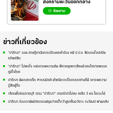
สงครามตะวันออกกลาง
ติดตาม
ข่าวที่เกี่ยวข้อง
“ปารีณา” รอด ศาลฎีกานักการเมืองยกคำร้อง คดี ป.ป.ช. ฟ้องจงใจปกปิด
ทรัพย์สิน
“ปารีณา” ไม่พอใจ แต่เคารพความคิด พี่ชายลุยหาเสียงด้วยนโยบายพรรค
ภูมิใจไทย
ปารีณา ติดแฮชแท็ก #แบนมิลลิ ตำหนิควรเป็นแบบอย่างที่ดี เคารพความ
รู้สึกผู้อื่น
เลือกตั้งซ่อมราชบุรี แทน "ปารีณา" แชมป์เก่าไม่ลง เหลือ 3 คน ใครจะได้
ปารีณา ร้องเอาผิดมิสแกรนด์ชุดว่ายน้ำเว้าสูงเห็นอวัยวะ ณวัฒน์ ฟาดกลับ