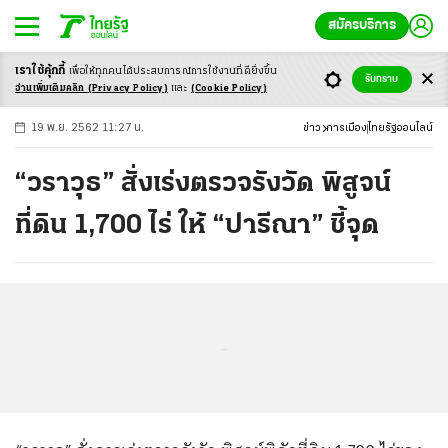
สมัครบริการ
เราใช้คุ้กกี้
เพื่อให้ทุกคนได้ประสบ
การณ์การใช้งานที่ดียิ่งขึ้น
+
ก
ก
-ก
รับทราบ
อ่านเพิ่มเติมคลิก
(Privacy Policy)
และ
(Cookie Policy)
19 พ.ย. 2562 11:27 น.
ข่าว
การเมือง
ไทยรัฐออนไลน์
“วราวุธ” สั่งเร่งตรวจรังวัด พิสูจน์
ที่ดิน 1,700 ไร่ ให้ “ปารีณา” ชี้จุด
...