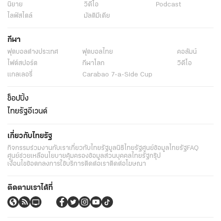
นิยาย
วิดีโอ
Podcast
ไลฟ์สไตล์
มัลติมีเดีย
กีฬา
ฟุตบอลต่่างประเทศ
ฟุตบอลไทย
คอลัมน์
ไฟต์สปอร์ต
กีฬาโลก
วิดีโอ
แกลเลอรี่
Carabao 7-a-Side Cup
ช็อปปิ้ง
ไทยรัฐอีเวนต์
เกี่ยวกับไทยรัฐ
กิจกรรม
ร่วมงานกับเรา
เกี่ยวกับไทยรัฐ
มูลนิธิไทยรัฐ
ศูนย์ข้อมูลไทยรัฐ
FAQ
ศูนย์ช่วยเหลือ
นโยบายคุ้มครองข้อมูลส่วนบุคคลไทยรัฐกรุ๊ป
เงื่อนไขข้อตกลงการใช้บริการ
ติดต่อเรา
ติดต่อโฆษณา
ติดตามเราได้ที่