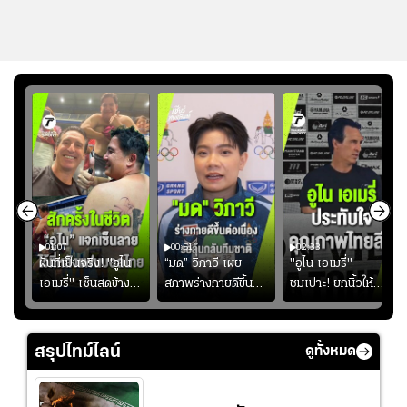
01:07
00:51
02:33
้อง
ฝันที่เป็นจริง! "อูไน
“มด” วิภาวี เผย
"อูไน เอเมรี่"
เอเมรี่" เซ็นสดข้าง
สภาพร่างกายดีขึ้น
ชมเปาะ! ยกนิ้วให้
รอยสักบนแผ่นหลัง
อย่างต่อเนื่อง พร้อม
แท็กติกบีจี แฮปปี้
ู่ใน
"คุณเต๊ะ" แฟนพันธุ์
พยายามลงสนามให้
สุดๆ กับการเยือนไทย
แท้วิลล่า นาน 33 ปี
มากขึ้น เพื่อเรียก
สรุปไทม์ไลน์
ดูทั้งหมด
ความมั่นใจ