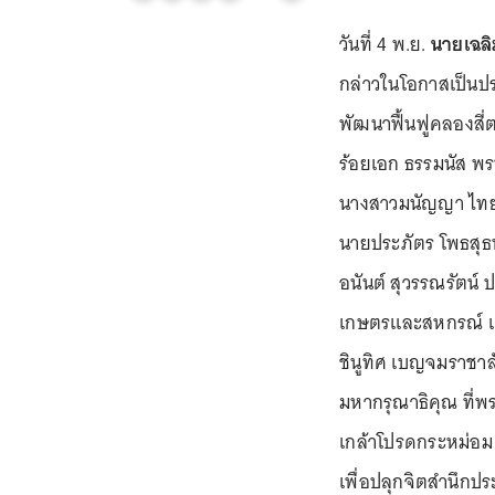
วันที่ 4 พ.ย.
นายเฉลิ
กล่าวในโอกาสเป็นป
พัฒนาฟื้นฟูคลองสี่
ร้อยเอก ธรรมนัส พ
นางสาวมนัญญา ไทย
นายประภัตร โพธสุธ
อนันต์ สุวรรณรัตน
เกษตรและสหกรณ์ แล
ชินูทิศ เบญจมราชา
มหากรุณาธิคุณ ที่พ
เกล้าโปรดกระหม่อม
เพื่อปลุกจิตสำนึกป