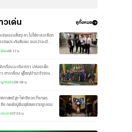
่าวเด่น
ดูทั้งหมด
ปกครองสั่งทุเลา ไม่ให้ชะลอเลือก
งบอร์ดประกันสังคม จนกว่าจะมีคำ
ากษา หรือคำสั่งอื่น
เมือง
09:17 น.
ผับเถื่อนฉะเชิงเทรา ปล่อยเด็ก
่ยว ยาเกลื่อน ผู้ใหญ่บ้านเจ้าของ-
ราชการหุ้นส่วน
ชญากรรม
09:08 น.
ิสภาสหรัฐฯ ไฟเขียวคว่ำบาตร
เซีย กดดันปูตินยุติสงครามยูเครน
งประเทศ
07:53 น.