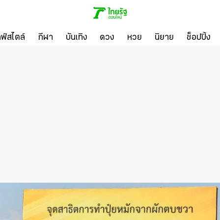
ลฟ์สไตล์
กีฬา
บันเทิง
ดวง
หวย
นิยาย
ช็อปปิ้ง