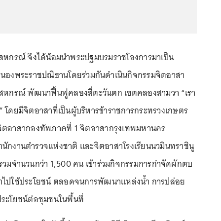
หกรณ์ จึงได้น้อมนำพระปฐมบรมราชโองการมาเป็น
่อสนองพระราชปณิธานโดยร่วมกันดำเนินกิจกรรมจิตอาสา
กรณ์ พัฒนาฟื้นฟูคลองสี่ตะวันตก เขตคลองสามวา “เรา
” โดยมีจิตอาสาที่เป็นผู้บริหารข้าราชการกระทรวงเกษตร
จิตอาสากองทัพภาคที่ 1 จิตอาสากรุงเทพมหานคร
นักงานตำรวจแห่งชาติ และจิตอาสาโรงเรียนนวมินทราชินู
รวมจำนวนกว่า 1,500 คน เข้าร่วมกิจกรรมการกำจัดผักตบ
าไปใช้ประโยชน์ ตลอดจนการพัฒนาแหล่งน้ำ การปล่อย
ดประโยชน์ต่อชุมชนในพื้นที่