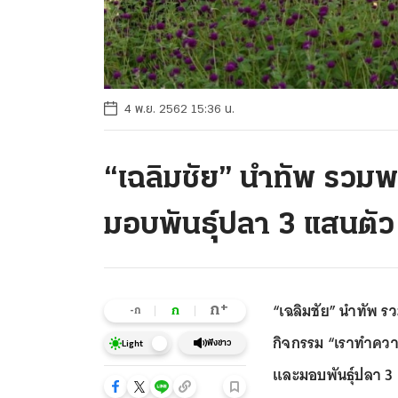
4 พ.ย. 2562 15:36 น.
“เฉลิมชัย” นำทัพ รวม
มอบพันธุ์ปลา 3 แสนตัว
“เฉลิมชัย” นำทัพ 
+
ก
ก
-ก
กิจกรรม “เราทำควา
ฟังข่าว
Light
และมอบพันธุ์ปลา 3