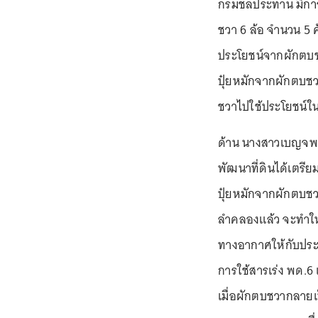
กรมชลประทาน มีการ
ชวา 6 ล้อ จำนวน 5 
ประโยชน์จากผักตบช
ปุ๋ยหมักจากผักตบช
ชวาไปใช้ประโยชน์ใน
ด้าน นางสาวเบญจพร 
พัฒนาที่ดินได้เตรียม
ปุ๋ยหมักจากผักตบช
ลำคลองแล้ว จะทำให้
ทางอากาศให้กับประช
การใช้สารเร่ง พด.6 
เมื่อผักตบชวากลายเ