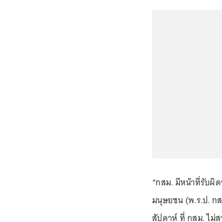
“กสม. มีหน้าที่รับผ
มนุษยชน (พ.ร.ป. กสม
สัปดาห์ ที่ กสม. ไม