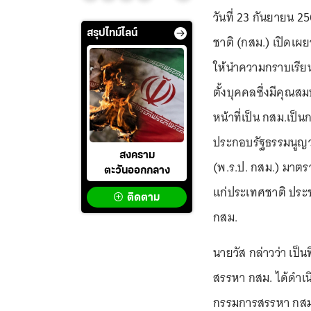
วันที่ 23 กันยายน 
สรุปไทม์ไลน์
ชาติ (กสม.) เปิดเผย
ให้นำความกราบเรีย
ตั้งบุคคลซึ่งมีคุณส
หน้าที่เป็น กสม.เป
ประกอบรัฐธรรมนูญว
สงคราม
(พ.ร.ป. กสม.) มาต
ตะวันออกกลาง
แก่ประเทศชาติ ประ
ติดตาม
กสม.
นายวัส กล่าวว่า เป
สรรหา กสม. ได้ดำ
กรรมการสรรหา กสม. 