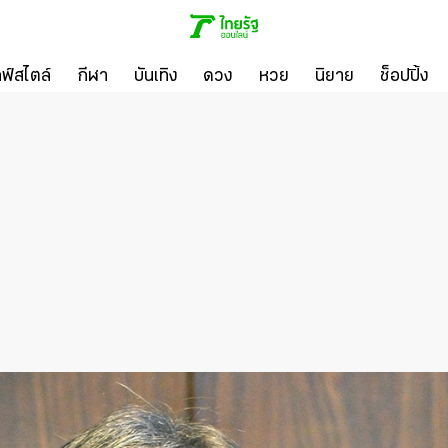
ลฟ์สไตล์
กีฬา
บันเทิง
ดวง
หวย
นิยาย
ช็อปปิ้ง