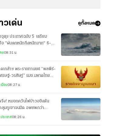
่าวเด่น
ดูทั้งหมด
อุตุฯ ประกาศฉบับ 5 เตรียม
มือ "ฝนตกหนักถึงหนักมาก" 6-9
นี้
ไทย
08:31 น.
รดเกล้าฯ พระราชทานยศ “พลพีร์-
ศรษฐ์-วรศิษฏ์” รมช.มหาดไทย
็น “นายกองเอก”
เมือง
08:27 น.
รึง! หมอกควันไฟป่าวอชิงตัน
คลุมภูเขาจนมิด อพยพกว่า
,000 คน บ้านเรือนวอดนับร้อย
งประเทศ
08:26 น.