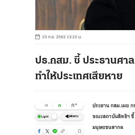
23 ก.ย. 2562 13:10 น.
ปธ.กสม. ชี้ ประธานศาลฎ
ทำให้ประเทศเสียหาย
ประธาน กสม.เผย กร
+
ก
ก
-ก
ขณะสถาบันสิทธิฯ ชี
ฟังข่าว
Light
มนุษยชนสากล