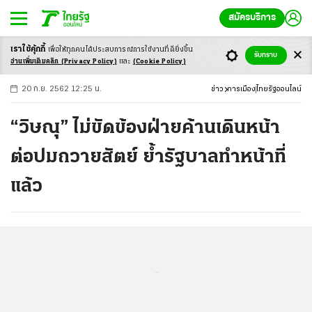
สมัครบริการ
เราใช้คุ้กกี้
เพื่อให้ทุกคนได้ประสบ
การณ์การใช้งานที่ดียิ่งขึ้น
+
ก
ก
-ก
รับทราบ
อ่านเพิ่มเติมคลิก
(Privacy Policy)
และ
(Cookie Policy)
20 ก.ย. 2562 12:25 น.
ข่าว
การเมือง
ไทยรัฐออนไลน์
“วิษณุ” ไม่ขัดข้องฝ่ายค้านเดินหน้า
ต่อปมถวายสัตย์ ย้ำรัฐบาลทำหน้าที่
แล้ว
...