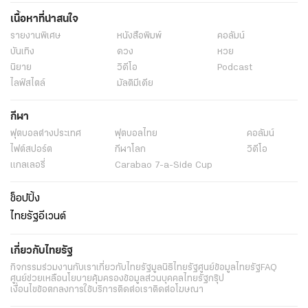
เนื้อหาที่น่าสนใจ
รายงานพิเศษ
หนังสือพิมพ์
คอลัมน์
บันเทิง
ดวง
หวย
นิยาย
วิดีโอ
Podcast
ไลฟ์สไตล์
มัลติมีเดีย
กีฬา
ฟุตบอลต่่างประเทศ
ฟุตบอลไทย
คอลัมน์
ไฟต์สปอร์ต
กีฬาโลก
วิดีโอ
แกลเลอรี่
Carabao 7-a-Side Cup
ช็อปปิ้ง
ไทยรัฐอีเวนต์
เกี่ยวกับไทยรัฐ
กิจกรรม
ร่วมงานกับเรา
เกี่ยวกับไทยรัฐ
มูลนิธิไทยรัฐ
ศูนย์ข้อมูลไทยรัฐ
FAQ
ศูนย์ช่วยเหลือ
นโยบายคุ้มครองข้อมูลส่วนบุคคลไทยรัฐกรุ๊ป
เงื่อนไขข้อตกลงการใช้บริการ
ติดต่อเรา
ติดต่อโฆษณา