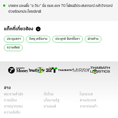
นายกฯ มองตั้ง “อ.วีระ” นั่ง กมธ.งบฯ 70 ได้คนมีประสบการณ์ กล้าวิจารณ์
ช่วยรักษาประโยชน์ชาติ
แท็กที่เกี่ยวข้อง
ประชุมสภา
วิษณุ เครืองาม
ประยุทธ์ จันทร์โอชา
ฝ่ายค้าน
ถวายสัตย์
ข่าว
พระราชสำนัก
ทั่วไทย
ในกระแส
การเมือง
นโยบายรัฐ
ต่างประเทศ
อาชญากรรม
ยานยนต์
ราคาทองคำ
ความยั่งยืน