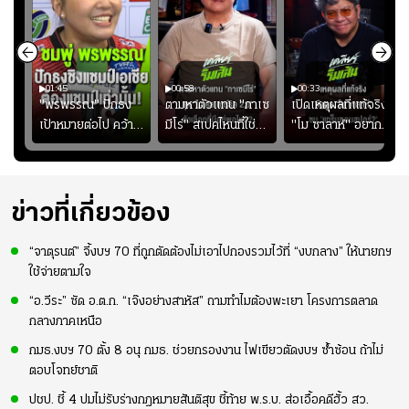
01:45
00:58
00:33
มรับ
"พรพรรณ" ปักธง
ตามหาตัวแทน "กาเซ
เปิดเหตุผลที่แท้จริงที่
ุก
เป้าหมายต่อไป คว้า
มีโร่" สเปคไหนที่ใช่
"โม ซาลาห์" อยาก
แชมป์ชิงแชมป์
สำหรับแมนยูยุค
ย้ายซบ "แทร็บซอนส
ญ
เอเชีย เพื่อตั๋ว
"คาร์ริค 2.0"?
ปอร์"
โอลิมปิก
ข่าวที่เกี่ยวข้อง
“จาตุรนต์” จี้งบฯ 70 ที่ถูกตัดต้องไม่เอาไปกองรวมไว้ที่ “งบกลาง” ให้นายกฯ
ใช้จ่ายตามใจ
“อ.วีระ” ซัด อ.ต.ก. “เจ๊งอย่างสาหัส” ถามทำไมต้องพะเยา โครงการตลาด
กลางภาคเหนือ
กมธ.งบฯ 70 ตั้ง 8 อนุ กมธ. ช่วยกรองงาน ไฟเขียวตัดงบฯ ซ้ำซ้อน ถ้าไม่
ตอบโจทย์ชาติ
ปชป. ชี้ 4 ปมไม่รับร่างกฎหมายสันติสุข ชี้ท้าย พ.ร.บ. ส่อเอื้อคดีฮั้ว สว.