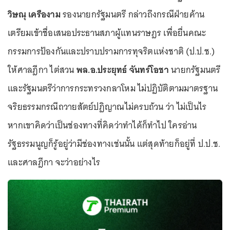
วิษณุ เครืองาม
รองนายกรัฐมนตรี กล่าวถึงกรณีฝ่ายค้าน
เตรียมเข้าชื่อเสนอประธานสภาผู้แทนราษฎร เพื่อยื่นคณะ
กรรมการป้องกันและปราบปรามการทุจริตแห่งชาติ (ป.ป.ช.)
ให้ศาลฎีกา ไต่สวน
พล.อ.ประยุทธ์ จันทร์โอชา
นายกรัฐมนตรี
และรัฐมนตรีว่าการกระทรวงกลาโหม ไม่ปฏิบัติตามมาตรฐาน
จริยธรรมกรณีถวายสัตย์ปฏิญาณไม่ครบถ้วน ว่า ไม่เป็นไร
หากเขาคิดว่าเป็นช่องทางที่คิดว่าทำได้ก็ทำไป ใครอ่าน
รัฐธรรมนูญก็รู้อยู่ว่ามีช่องทางเช่นนั้น แต่สุดท้ายก็อยู่ที่ ป.ป.ช.
และศาลฎีกา จะว่าอย่างไร