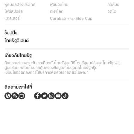
ฟุตบอลต่่างประเทศ
ฟุตบอลไทย
คอลัมน์
ไฟต์สปอร์ต
กีฬาโลก
วิดีโอ
แกลเลอรี่
Carabao 7-a-Side Cup
ช็อปปิ้ง
ไทยรัฐอีเวนต์
เกี่ยวกับไทยรัฐ
กิจกรรม
ร่วมงานกับเรา
เกี่ยวกับไทยรัฐ
มูลนิธิไทยรัฐ
ศูนย์ข้อมูลไทยรัฐ
FAQ
ศูนย์ช่วยเหลือ
นโยบายคุ้มครองข้อมูลส่วนบุคคลไทยรัฐกรุ๊ป
เงื่อนไขข้อตกลงการใช้บริการ
ติดต่อเรา
ติดต่อโฆษณา
ติดตามเราได้ที่
Application
My THAIRATH