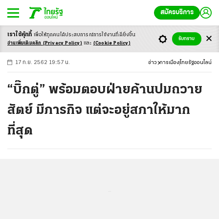
สมัครบริการ
เราใช้คุ้กกี้
เพื่อให้ทุกคนได้ประสบ
การณ์การใช้งานที่ดียิ่งขึ้น
+
ก
ก
-ก
รับทราบ
อ่านเพิ่มเติมคลิก
(Privacy Policy)
และ
(Cookie Policy)
17 ก.ย. 2562 19:57 น.
ข่าว
การเมือง
ไทยรัฐออนไลน์
“บิ๊กตู่” พร้อมตอบฝ่ายค้านปมถวาย
สัตย์ มีภารกิจ แต่จะอยู่สภาให้มาก
ที่สุด
...