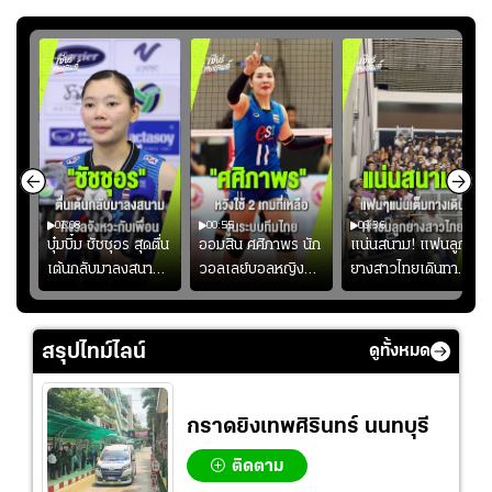
01:08
00:55
00:36
ก
บุ๋มบิ๋ม ชัชชุอร สุดตื่น
ออมสิน ศศิภาพร นัก
แน่นสนาม! แฟนลูก
เต้นกลับมาลงสนาม
วอลเลย์บอลหญิงทีม
ยางสาวไทยเดินทาง
ุ๋ม
ให้ทีมชาติ แอบกังวล
ชาติไทย หวังใช้ 2
เข้ามาเชียร์สาวไทย
ัง
จังหวะไม่เข้ากับเพื่อน
เกมที่เหลือ ปรับจู
อย่างคึกคัก เพื่อให้
ย
นระบบทีมก่อนลุยชิง
กำลังใจ ก่อนที่สาว
สรุปไทม์ไลน์
ดูทั้งหมด
แชมป์เอเชีย
ไทยจะคว้าชัย
กราดยิงเทพศิรินทร์ นนทบุรี
ติดตาม