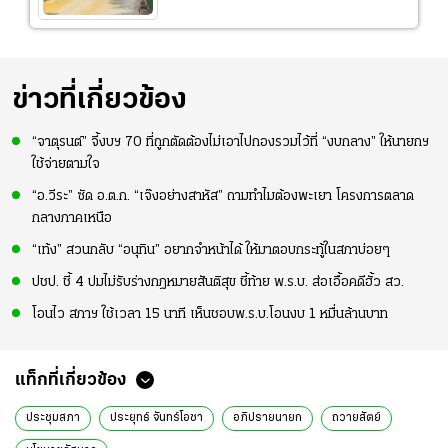
ข่าวที่เกี่ยวข้อง
“จาตุรนต์” จี้งบฯ 70 ที่ถูกตัดต้องไม่เอาไปกองรวมไว้ที่ “งบกลาง” ให้นายกฯ
ใช้จ่ายตามใจ
“อ.วีระ” ซัด อ.ต.ก. “เจ๊งอย่างสาหัส” ถามทำไมต้องพะเยา โครงการตลาด
กลางภาคเหนือ
“เท้ง” สวนกลับ “อนุทิน” อยากจำหน้าได้ ให้มาตอบกระทู้ในสภาบ่อยๆ
ปชป. ชี้ 4 ปมไม่รับร่างกฎหมายสันติสุข ชี้ท้าย พ.ร.บ. ส่อเอื้อคดีฮั้ว สว.
โอนไว สภาฯ ใช้เวลา 15 นาที เห็นชอบพ.ร.บ.โอนงบ 1 หมื่นล้านบาท
แท็กที่เกี่ยวข้อง
ประชุมสภา
ประยุทธ์ จันทร์โอชา
อภิปรายนายก
ถวายสัตย์