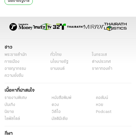
นโยบายรัฐบาล
ข่าว
พระราชสำนัก
ทั่วไทย
ในกระแส
การเมือง
นโยบายรัฐ
ต่างประเทศ
อาชญากรรม
ยานยนต์
ราคาทองคำ
ความยั่งยืน
เนื้อหาที่น่าสนใจ
รายงานพิเศษ
หนังสือพิมพ์
คอลัมน์
บันเทิง
ดวง
หวย
นิยาย
วิดีโอ
Podcast
ไลฟ์สไตล์
มัลติมีเดีย
กีฬา