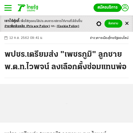
สมัครบริการ
เราใช้คุ้กกี้
เพื่อให้ทุกคนได้ประสบ
การณ์การใช้งานที่ดียิ่งขึ้น
+
ก
ก
-ก
รับทราบ
อ่านเพิ่มเติมคลิก
(Privacy Policy)
และ
(Cookie Policy)
12 ก.ย. 2562 09:41 น.
ข่าว
การเมือง
ไทยรัฐออนไลน์
พปชร.เตรียมส่ง "เพชรภูมิ" ลูกชาย
พ.ต.ท.ไวพจน์ ลงเลือกตั้งซ่อมแทนพ่อ
...