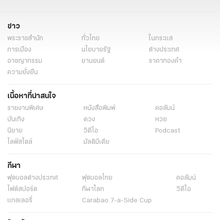
ข่าว
พระราชสำนัก
ทั่วไทย
ในกระแส
การเมือง
นโยบายรัฐ
ต่างประเทศ
อาชญากรรม
ยานยนต์
ราคาทองคำ
ความยั่งยืน
เนื้อหาที่น่าสนใจ
รายงานพิเศษ
หนังสือพิมพ์
คอลัมน์
บันเทิง
ดวง
หวย
นิยาย
วิดีโอ
Podcast
ไลฟ์สไตล์
มัลติมีเดีย
กีฬา
ฟุตบอลต่่างประเทศ
ฟุตบอลไทย
คอลัมน์
ไฟต์สปอร์ต
กีฬาโลก
วิดีโอ
แกลเลอรี่
Carabao 7-a-Side Cup