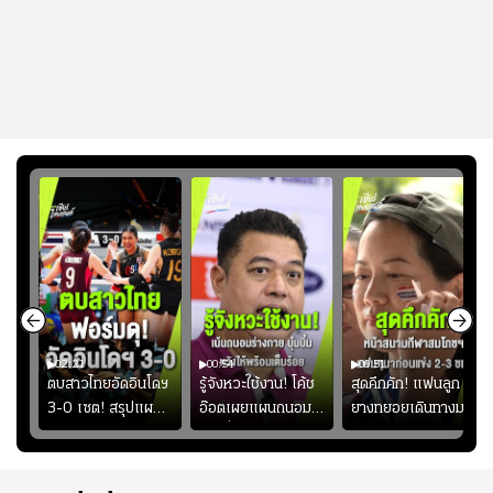
02:21
00:54
00:51
ูก
ตบสาวไทยอัดอินโดฯ
รู้จังหวะใช้งาน! โค้ช
สุดคึกคัก! แฟนลูก
าง
3-0 เซต! สรุปแผน
อ๊อตเผยแผนถนอม
ยางทยอยเดินทางมา
ทย
โค้ชอ๊อตติวเข้ม
“บุ๋มบิ๋ม” เพื่อรักษา
หน้าสนามกีฬา
้
ฟิตเนสต่อ พร้อมเผย
ร่างกายให้พร้อมที่สุด
สมโภชฯ กันอย่าง
ว
เหตุผล "บุ๋มบิ๋ม" ลง
คึกคัก ก่อนเกมเริ่ม