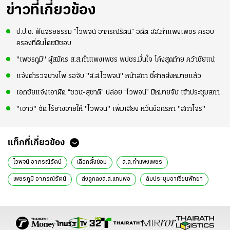
ไม่เต็มเกม
2-3 ชั่วโมง
ข่าวที่เกี่ยวข้อง
ป.ป.ช. ฟันจริยธรรม “ไวพจน์ อาภรณ์รัตน์” อดีต สส.กำแพงเพชร ครอบ
ครองที่ดินโดยมิชอบ
"เพชรภูมิ" ผู้สมัคร ส.ส.กำแพงเพชร พปชร.มั่นใจ โค้งสุดท้าย คว้าชัยแน่
แจ้งตำรวจบางโพ รอจับ "ส.ส.ไวพจน์" หน้าสภา ชี้ศาลส่งหมายแล้ว
เอกชัยแจ้งเอาผิด “ชวน-สุชาติ” ปล่อย “ไวพจน์” มีหมายจับ เข้าประชุมสภา
"เชาว์" ซัด ไร้ยางอายให้ "ไวพจน์" เพิ่มเสียง หวั่นข้อครหา "สภาโจร"
แท็กที่เกี่ยวข้อง
ไวพจน์ อาภรณ์รัตน์
เลือกตั้งซ่อม
ส.ส.กำแพงเพชร
เพชรภูมิ อาภรณ์รัตน์
ส่งลูกลงส.ส.แทนพ่อ
ล้มประชุมอาเซียนพัทยา
พลังประชารัฐ
ข่าวทั่วไป