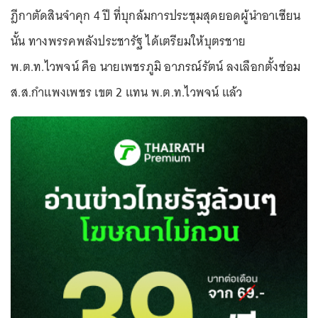
ฎีกาตัดสินจำคุก 4 ปี ที่บุกล้มการประชุมสุดยอดผู้นำอาเซียน
นั้น ทางพรรคพลังประชารัฐ ได้เตรียมให้บุตรชาย
พ.ต.ท.ไวพจน์ คือ นายเพชรภูมิ อาภรณ์รัตน์ ลงเลือกตั้งซ่อม
ส.ส.กำแพงเพชร เขต 2 แทน พ.ต.ท.ไวพจน์ แล้ว