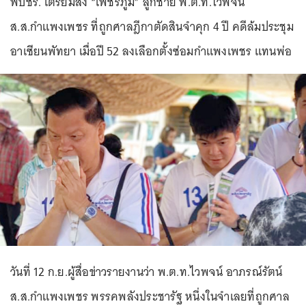
พปชร. เตรียมส่ง “เพชรภูมิ” ลูกชาย พ.ต.ท.ไวพจน์
ส.ส.กำแพงเพชร ที่ถูกศาลฎีกาตัดสินจำคุก 4 ปี คดีล้มประชุม
อาเซียนพัทยา เมื่อปี 52 ลงเลือกตั้งซ่อมกำแพงเพชร แทนพ่อ
วันที่ 12 ก.ย.ผู้สื่อข่าวรายงานว่า พ.ต.ท.ไวพจน์ อาภรณ์รัตน์
ส.ส.กำแพงเพชร พรรคพลังประชารัฐ หนึ่งในจำเลยที่ถูกศาล