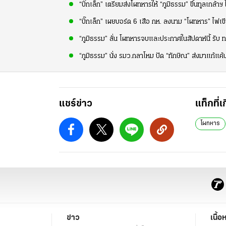
“บิ๊กเล็ก” เตรียมส่งโผทหารให้ “ภูมิธรรม” ขึ้นทูลเกล
“บิ๊กเล็ก” เผยบอร์ด 6 เสือ กห. ลงนาม “โผทหาร” ไฟเข
“ภูมิธรรม” ลั่น โผทหารจบและประกาศในสัปดาห์นี้ รับ 
“ภูมิธรรม” นั่ง รมว.กลาโหม ปัด “ทักษิณ” ส่งมาแก้แค
แชร์ข่าว
แท็กที่เ
โผทหาร
ข่าว
เนื้อ