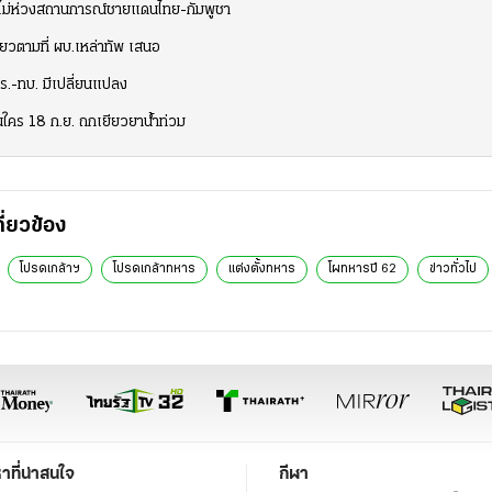
้าฯ ไม่ห่วงสถานการณ์ชายแดนไทย-กัมพูชา
ียวตามที่ ผบ.เหล่าทัพ เสนอ
ทร.-ทบ. มีเปลี่ยนแปลง
้นใคร 18 ก.ย. ถกเยียวยาน้ำท่วม
กี่ยวข้อง
โปรดเกล้าฯ
โปรดเกล้าทหาร
แต่งตั้งทหาร
โผทหารปี 62
ข่าวทั่วไป
หาที่น่าสนใจ
กีฬา