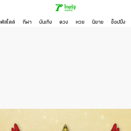
ลฟ์สไตล์
กีฬา
บันเทิง
ดวง
หวย
นิยาย
ช็อปปิ้ง