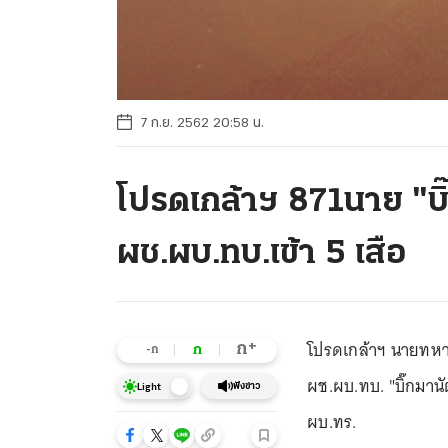
7 ก.ย. 2562 20:58 น.
โปรดเกล้าฯ 871นาย "บิ๊
ผช.ผบ.ทบ.เข้า 5 เสือ
โปรดเกล้าฯ นายทหาร 8
+
ก
ก
-ก
ผช.ผบ.ทบ. "บิ๊กมานัต
ฟังข่าว
Light
ผบ.ทร.