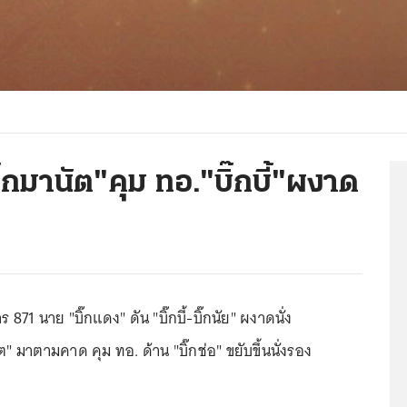
กมานัต"คุม ทอ."บิ๊กบี้"ผงาด
71 นาย "บิ๊กแดง" ดัน "บิ๊กบี้-บิ๊กนัย" ผงาดนั่ง
" มาตามคาด คุม ทอ. ด้าน "บิ๊กช่อ" ขยับขึ้นนั่งรอง