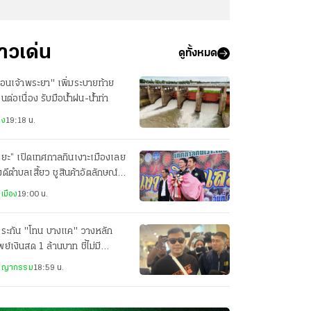
่าวเด่น
ดูทั้งหมด
ื่อนเจ้าพระยา" เพิ่มระบายท้าย
่อนต่อเนื่อง รับมือน้ำฝน-น้ำท่า
าง
19:18 น.
ริยะ” เปิดเทศกาลกินเงาะเมืองเลย
ดีตำบลเสี้ยว ชูสินค้าอัตลักษณ์
งถิ่น
เมือง
19:00 น.
ประกัน "โทน บางแค" วางหลัก
พย์เงินสด 1 ล้านบาท ชี้ไม่มี
ติการณ์หลบหนี
ชญากรรม
18:59 น.