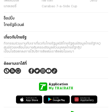
ไฟต์สปอร์ต
กีฬาโลก
วิดีโอ
แกลเลอรี่
Carabao 7-a-Side Cup
ช็อปปิ้ง
ไทยรัฐอีเวนต์
เกี่ยวกับไทยรัฐ
กิจกรรม
ร่วมงานกับเรา
เกี่ยวกับไทยรัฐ
มูลนิธิไทยรัฐ
ศูนย์ข้อมูลไทยรัฐ
FAQ
ศูนย์ช่วยเหลือ
นโยบายคุ้มครองข้อมูลส่วนบุคคลไทยรัฐกรุ๊ป
เงื่อนไขข้อตกลงการใช้บริการ
ติดต่อเรา
ติดต่อโฆษณา
ติดตามเราได้ที่
Application
My THAIRATH