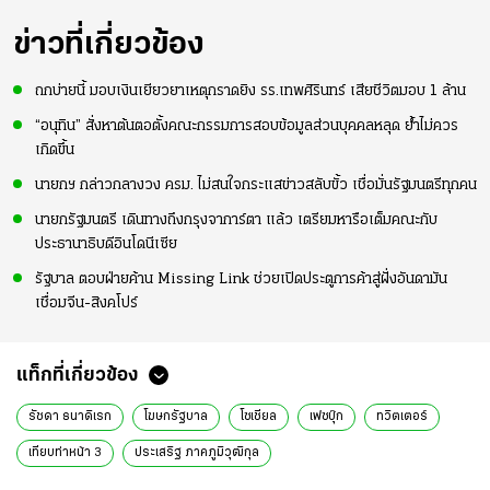
ข่าวที่เกี่ยวข้อง
ถกบ่ายนี้ มอบเงินเยียวยาเหตุกราดยิง รร.เทพศิรินทร์ เสียชีวิตมอบ 1 ล้าน
“อนุทิน” สั่งหาต้นตอตั้งคณะกรรมการสอบข้อมูลส่วนบุคคลหลุด ย้ำไม่ควร
เกิดขึ้น
นายกฯ กล่าวกลางวง ครม. ไม่สนใจกระแสข่าวสลับขั้ว เชื่อมั่นรัฐมนตรีทุกคน
นายกรัฐมนตรี เดินทางถึงกรุงจาการ์ตา แล้ว เตรียมหารือเต็มคณะกับ
ประธานาธิบดีอินโดนีเซีย
รัฐบาล ตอบฝ่ายค้าน Missing Link ช่วยเปิดประตูการค้าสู่ฝั่งอันดามัน
เชื่อมจีน-สิงคโปร์
แท็กที่เกี่ยวข้อง
รัชดา ธนาดิเรก
โฆษกรัฐบาล
โซเชียล
เฟซบุ๊ก
ทวิตเตอร์
เทียบท่าหน้า 3
ประเสริฐ ภาคภูมิวุฒิกุล