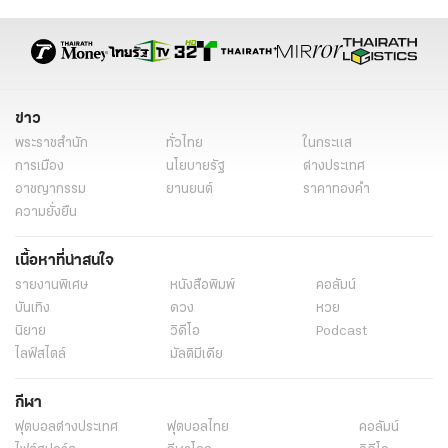
ข่าว
พระราชสำนัก
ทั่วไทย
ในกระแส
การเมือง
นโยบายรัฐ
ต่างประเทศ
อาชญากรรม
ยานยนต์
ราคาทองคำ
ความยั่งยืน
เนื้อหาที่น่าสนใจ
รายงานพิเศษ
หนังสือพิมพ์
คอลัมน์
บันเทิง
ดวง
หวย
นิยาย
วิดีโอ
Podcast
ไลฟ์สไตล์
มัลติมีเดีย
กีฬา
ฟุตบอลต่่างประเทศ
ฟุตบอลไทย
คอลัมน์