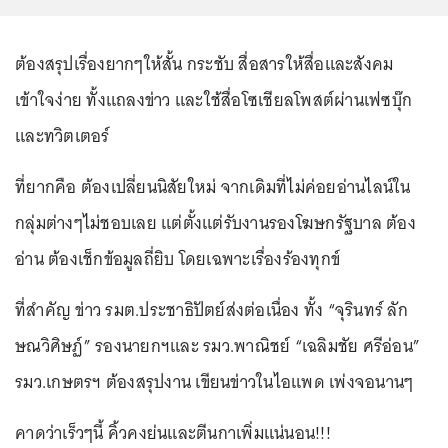
ต้องสรุปเรื่องยากๆให้สั้น กระชับ สื่อสารให้สื่อและสังคม
เข้าใจง่าย ทั้งแถลงข่าว และใช้สื่อโซเชียลโพสต์ผ่านเฟซบุ๊ก
และทวิตเตอร์
ที่ยากคือ ต้องเปลี่ยนนิสัยใหม่ จากเดิมที่ไม่ค่อยอ่านไลน์ใน
กลุ่มต่างๆไม่ชอบเลย แต่ตั้งแต่รับงานรองโฆษกรัฐบาล ต้อง
อ่าน ต้องเช็กข้อมูลถี่ยิบ โดยเฉพาะเรื่องร้องทุกข์
ที่สำคัญ ข่าว รมต.ประชาธิปัตย์ส่งต่อเนื่อง ทั้ง “จุรินทร์ ลัก
ษณวิศิษฏ์” รองนายกฯและ รมว.พาณิชย์ “เฉลิมชัย ศรีอ่อน”
รมว.เกษตรฯ ต้องสรุปงาน เขียนข่าวในไอแพด เพ่งจอนานๆ
คาดว่าเร็วๆนี้ คิ้วคงย่นและตีนกาเพิ่มแน่นอน!!!