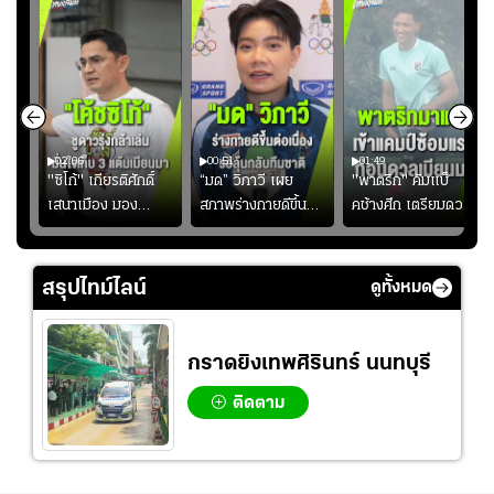
02:06
00:51
01:49
ียร์
"ซิโก้" เกียรติศักดิ์
“มด” วิภาวี เผย
"พาตริก" คัมแบ็
บ
เสนาเมือง มอง
สภาพร่างกายดีขึ้น
คช้างศึก เตรียมดวล
"
ว่าการเปิดโอกาสให้
อย่างต่อเนื่อง พร้อม
เมียนมา อาเซียน คัพ
่ใบ?
แข้งดาวรุ่งลงสนาม
พยายามลงสนามให้
2026 #ฟุตบอล
อย่างต่อเนื่อง
มากขึ้น เพื่อเรียก
#ทีมชาติไทย
สรุปไทม์ไลน์
ดูทั้งหมด
ความมั่นใจ
กราดยิงเทพศิรินทร์ นนทบุรี
ติดตาม