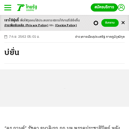
สมัครบริการ
เราใช้คุ้กกี้
เพื่อให้ทุกคนได้ประสบ
การณ์การใช้งานที่ดียิ่งขึ้น
+
ก
ก
-ก
รับทราบ
อ่านเพิ่มเติมคลิก
(Privacy Policy)
และ
(Cookie Policy)
7 ก.ย. 2562 05:01 น.
ข่าว
การเมือง
ประเสริฐ ภาคภูมิวุฒิกุล
บ่ยั่น
...
“ดร.กานต์” รัชดา ธนาดิเรก กก.บห.พรรคประชาธิปัตย์ หลัง