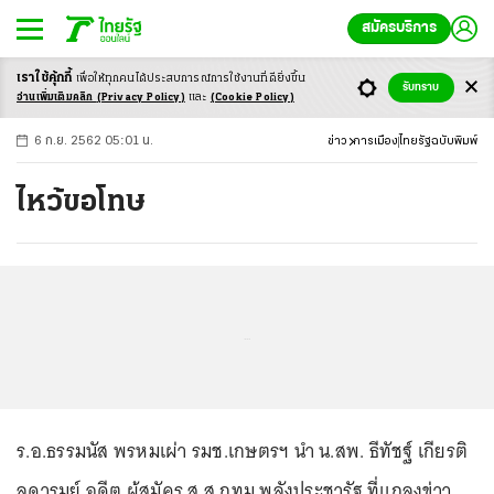
สมัครบริการ
เราใช้คุ้กกี้
เพื่อให้ทุกคนได้ประสบ
การณ์การใช้งานที่ดียิ่งขึ้น
+
ก
ก
-ก
รับทราบ
อ่านเพิ่มเติมคลิก
(Privacy Policy)
และ
(Cookie Policy)
6 ก.ย. 2562 05:01 น.
ข่าว
การเมือง
ไทยรัฐฉบับพิมพ์
ไหว้ขอโทษ
...
ร.อ.ธรรมนัส พรหมเผ่า รมช.เกษตรฯ นำ น.สพ. ธีทัชฐ์ เกียรติ
ลดารมย์ อดีต ผู้สมัคร ส.ส.กทม.พลังประชารัฐ ที่แถลงข่าว