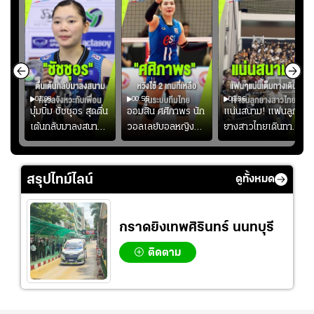
01:08
00:55
00:36
ก
บุ๋มบิ๋ม ชัชชุอร สุดตื่น
ออมสิน ศศิภาพร นัก
แน่นสนาม! แฟนลูก
เต้นกลับมาลงสนาม
วอลเลย์บอลหญิงทีม
ยางสาวไทยเดินทาง
ุ๋ม
ให้ทีมชาติ แอบกังวล
ชาติไทย หวังใช้ 2
เข้ามาเชียร์สาวไทย
ัง
จังหวะไม่เข้ากับเพื่อน
เกมที่เหลือ ปรับจู
อย่างคึกคัก เพื่อให้
ย
นระบบทีมก่อนลุยชิง
กำลังใจ ก่อนที่สาว
สรุปไทม์ไลน์
ดูทั้งหมด
แชมป์เอเชีย
ไทยจะคว้าชัย
กราดยิงเทพศิรินทร์ นนทบุรี
ติดตาม