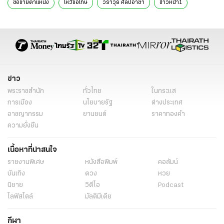
ซื้อขายตำแหน่ง
ไหว้ขอโทษ
วราวุธ ศิลปอาชา
ข่าวหน้า1
ข่าว
พระราชสำนัก
ทั่วไทย
ในกระแส
การเมือง
นโยบายรัฐ
ต่างประเทศ
อาชญากรรม
ยานยนต์
ราคาทองคำ
ความยั่งยืน
เนื้อหาที่น่าสนใจ
รายงานพิเศษ
หนังสือพิมพ์
คอลัมน์
บันเทิง
ดวง
หวย
นิยาย
วิดีโอ
Podcast
ไลฟ์สไตล์
มัลติมีเดีย
กีฬา