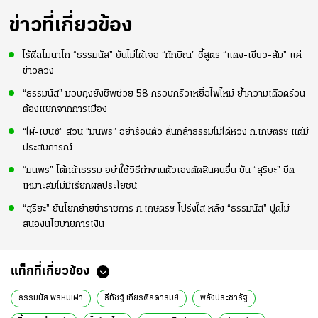
ข่าวที่เกี่ยวข้อง
ไร้ดีลโมนาโก “ธรรมนัส” ยันไม่ได้เจอ “ทักษิณ” ชี้สูตร “แดง-เขียว-ส้ม” แค่
ข่าวลวง
“ธรรมนัส” มอบถุงยังชีพช่วย 58 ครอบครัวเหยื่อไฟไหม้ ย้ำความเดือดร้อน
ต้องแยกจากการเมือง
“ไผ่-เบนซ์” สวน “มนพร” อย่าร้อนตัว ลั่นกล้าธรรมไม่ได้หวง ก.เกษตรฯ แต่มี
ประสบการณ์
“มนพร” โต้กล้าธรรม อย่าใช้วิธีทำงานตัวเองตัดสินคนอื่น ยัน “สุริยะ” ยึด
เหมาะสมไม่มีเรียกผลประโยชน์
“สุริยะ” ยันโยกย้ายข้าราชการ ก.เกษตรฯ โปร่งใส หลัง “ธรรมนัส” ปูดไม่
สนองนโยบายการเงิน
แท็กที่เกี่ยวข้อง
ธรรมนัส พรหมเผ่า
ธีทัชฐ์ เกียรติลดารมย์
พลังประชารัฐ