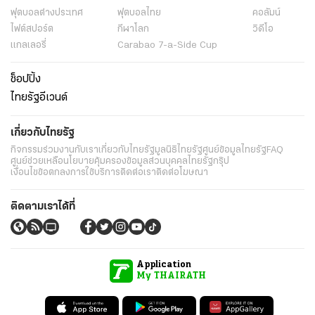
ฟุตบอลต่่างประเทศ
ฟุตบอลไทย
คอลัมน์
ไฟต์สปอร์ต
กีฬาโลก
วิดีโอ
แกลเลอรี่
Carabao 7-a-Side Cup
ช็อปปิ้ง
ไทยรัฐอีเวนต์
เกี่ยวกับไทยรัฐ
กิจกรรม
ร่วมงานกับเรา
เกี่ยวกับไทยรัฐ
มูลนิธิไทยรัฐ
ศูนย์ข้อมูลไทยรัฐ
FAQ
ศูนย์ช่วยเหลือ
นโยบายคุ้มครองข้อมูลส่วนบุคคลไทยรัฐกรุ๊ป
เงื่อนไขข้อตกลงการใช้บริการ
ติดต่อเรา
ติดต่อโฆษณา
ติดตามเราได้ที่
Application
My THAIRATH