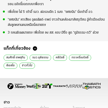
รธน.ฉบับนี้ออกแบบเพื่อเรา
เพื่อไทย ได้ 5 เก้าอี้ รมว. ต่อรองอีก 1 รมช. “ยศชนัน” นั่งเก้าอี้ อว.
“ยศชนัน” หาเสียง อุตรดิตถ์-แพร่ ชาวบ้านคล้องมาลัยทุเรียน อู้คำเมืองอ้อน
ส่งลูกหลานคนเหนือนั่งนายกฯ
3 แคนดิเดตนายกฯ เพื่อไทย ลง สส. ครบ มีชื่อ ลูก “ภูมิธรรม-ทวี” ด้วย
แท็กที่เกี่ยวข้อง
สมศักดิ์ เทพสุทิน
รมว.ยุติธรรม
คดีบิลลี่
กระเหรี่ยงบิลลี่
ดีเอสไอ
ข่าวทั่วไป
ข่าว