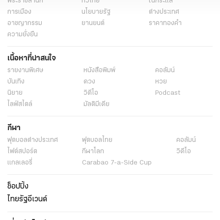
พระราชสำนัก
ทั่วไทย
ในกระแส
การเมือง
นโยบายรัฐ
ต่างประเทศ
อาชญากรรม
ยานยนต์
ราคาทองคำ
ความยั่งยืน
เนื้อหาที่น่าสนใจ
รายงานพิเศษ
หนังสือพิมพ์
คอลัมน์
บันเทิง
ดวง
หวย
นิยาย
วิดีโอ
Podcast
ไลฟ์สไตล์
มัลติมีเดีย
กีฬา
ฟุตบอลต่่างประเทศ
ฟุตบอลไทย
คอลัมน์
ไฟต์สปอร์ต
กีฬาโลก
วิดีโอ
แกลเลอรี่
Carabao 7-a-Side Cup
ช็อปปิ้ง
ไทยรัฐอีเวนต์