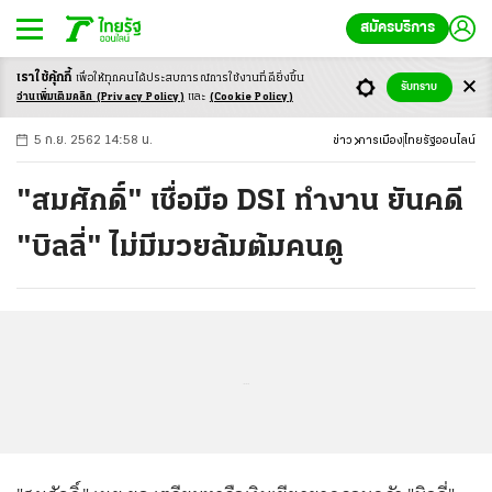
สมัครบริการ
เราใช้คุ้กกี้
เพื่อให้ทุกคนได้ประสบ
การณ์การใช้งานที่ดียิ่งขึ้น
+
ก
ก
-ก
รับทราบ
อ่านเพิ่มเติมคลิก
(Privacy Policy)
และ
(Cookie Policy)
5 ก.ย. 2562 14:58 น.
ข่าว
การเมือง
ไทยรัฐออนไลน์
"สมศักดิ์" เชื่อมือ DSI ทำงาน ยันคดี
"บิลลี่" ไม่มีมวยล้มต้มคนดู
...