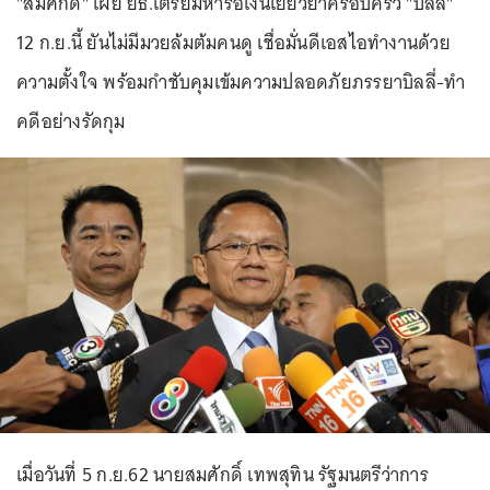
"สมศักดิ์" เผย ยธ.เตรียมหารือเงินเยียวยาครอบครัว "บิลลี่"
12 ก.ย.นี้ ยันไม่มีมวยล้มต้มคนดู เชื่อมั่นดีเอสไอทำงานด้วย
ความตั้งใจ พร้อมกำชับคุมเข้มความปลอดภัยภรรยาบิลลี่-ทำ
คดีอย่างรัดกุม
เมื่อวันที่ 5 ก.ย.62 นายสมศักดิ์ เทพสุทิน รัฐมนตรีว่าการ