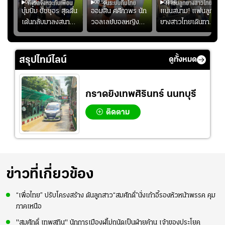
01:08
00:55
00:36
ก
บุ๋มบิ๋ม ชัชชุอร สุดตื่น
ออมสิน ศศิภาพร นัก
แน่นสนาม! แฟนลูก
เต้นกลับมาลงสนาม
วอลเลย์บอลหญิงทีม
ยางสาวไทยเดินทาง
ุ๋ม
ให้ทีมชาติ แอบกังวล
ชาติไทย หวังใช้ 2
เข้ามาเชียร์สาวไทย
ัง
จังหวะไม่เข้ากับเพื่อน
เกมที่เหลือ ปรับจู
อย่างคึกคัก เพื่อให้
ย
นระบบทีมก่อนลุยชิง
กำลังใจ ก่อนที่สาว
สรุปไทม์ไลน์
ดูทั้งหมด
แชมป์เอเชีย
ไทยจะคว้าชัย
กราดยิงเทพศิรินทร์ นนทบุรี
ติดตาม
ข่าวที่เกี่ยวข้อง
“เพื่อไทย” ปรับโครงสร้าง ดันลูกสาว“สมศักดิ์”นั่งเก้าอี้รองหัวหน้าพรรค คุม
ภาคเหนือ
"สมศักดิ์ เทพสุทิน" นักการเมืองผู้ไม่ถนัดเป็นฝ่ายค้าน เจ้าของประโยค