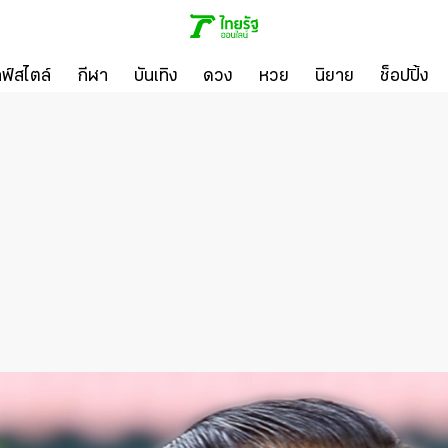
ลฟ์สไตล์
กีฬา
บันเทิง
ดวง
หวย
นิยาย
ช็อปปิ้ง