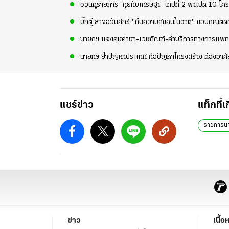
ชวนดูรายการ “คุยกับเศรษฐา” เทปที่ 2 พาเปิด 10 โค
บิ๊กตู่ ลาจอวันศุกร์ "คืนความสุขคนในชาติ" ขอบคุณติ
นายกฯ แจงคุมค่ายา-เวชภัณฑ์-ค่าบริการทางการแพทย
นายกฯ ย้ำปัญหาประเทศ คือปัญหาโครงสร้าง ต้องอาศั
แชร์ข่าว
แท็กที่เ
รายการน
ข่าว
เนื้อ