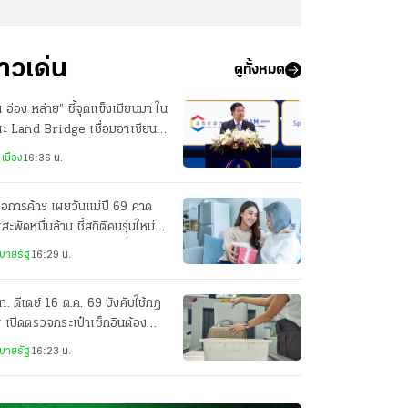
่าวเด่น
ดูทั้งหมด
น อ่อง หล่าย” ชี้จุดแข็งเมียนมา ใน
นะ Land Bridge เชื่อมอาเซียน-
เชียตะวันออก
เมือง
16:36 น.
อการค้าฯ เผยวันแม่ปี 69 คาด
นสะพัดหมื่นล้าน ชี้สถิติคนรุ่นใหม่ไม่
กมีลูก
บายรัฐ
16:29 น.
. ดีเดย์ 16 ต.ค. 69 บังคับใช้กฎ
่ เปิดตรวจกระเป๋าเช็กอินต้อง
ัยแบบไม่แจ้งล่วงหน้า
บายรัฐ
16:23 น.