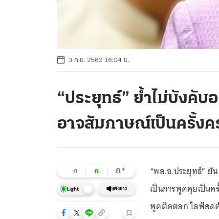
3 ก.ย. 2562 16:04 น.
“ประยุทธ์” ย้ำไม่บังค
อาจสัมภาษณ์เป็นครั้งค
“พล.อ.ประยุทธ์” ย
+
ก
ก
-ก
เป็นการพูดคุยเป็นคร
ฟังข่าว
Light
พูดติดตลก ไลฟ์สดต้