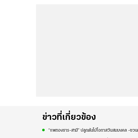
ข่าวที่เกี่ยวข้อง
“แพทองธาร-สามี” ปลูกต้นไม้โอกาสวันสมมงคล -ชว