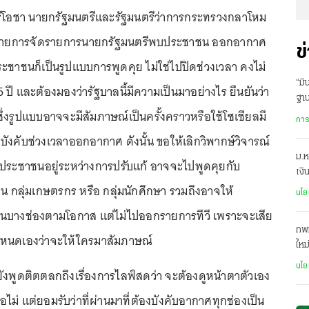
ทร์โอชา นายกรัฐมนตรีและรัฐมนตรีว่าการกระทรวงกลาโหม
โยบายการจัดรายการนายกรัฐมนตรีพบประชาชน ออกอากาศ
ข
ชาชนก็เป็นรูปแบบการพูดคุย ไม่ใช่ไปปิดช่วงเวลา คงไม่
“มิ
ปี และต้องมองว่ารัฐบาลนี้มีความเป็นมาอย่างไร ยืนยันว่า
ฐา
ึ่งรูปแบบอาจจะมีสัมภาษณ์เป็นครั้งคราวหรือใช้โซเชียลมี
เอ
การ
ไปบังคับช่วงเวลาออกอากาศ ดังนั้น ขอให้เลิกวิพากษ์วิจารณ์
ม.ห
ประชาชนอยู่ระหว่างการปรับแก้ อาจจะไปพูดคุยกับ
เงิ
่น กลุ่มเกษตรกร หรือ กลุ่มนักศึกษา รวมถึงอาจให้
อยา
นโย
็นบางช่องตามโอกาส แต่ไม่ไปออกรายการทีวี เพราะจะเสีย
กพท
หนดเองว่าจะให้ใครมาสัมภาษณ์
ใหม
สงส
นโย
ี ยังพูดติตตลกถึงเรื่องการไลฟ์สดว่า จะต้องดูหน้าตาตัวเอง
อไม่ แต่ยอมรับว่าที่ผ่านมาที่ต้องบังคับอากาศทุกช่องเป็น