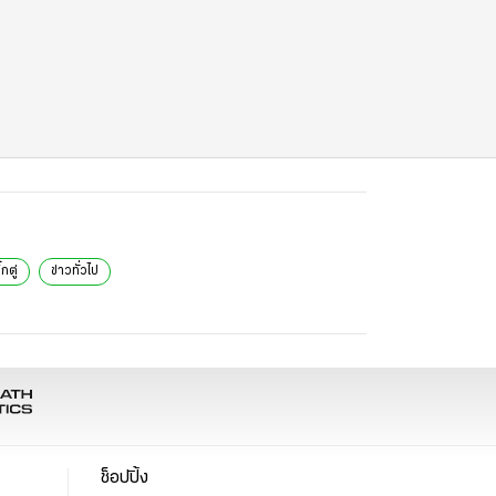
ิ๊กตู่
ข่าวทั่วไป
ช็อปปิ้ง