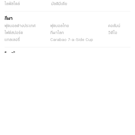
ไลฟ์สไตล์
มัลติมีเดีย
กีฬา
ฟุตบอลต่่างประเทศ
ฟุตบอลไทย
คอลัมน์
ไฟต์สปอร์ต
กีฬาโลก
วิดีโอ
แกลเลอรี่
Carabao 7-a-Side Cup
ช็อปปิ้ง
ไทยรัฐอีเวนต์
เกี่ยวกับไทยรัฐ
กิจกรรม
ร่วมงานกับเรา
เกี่ยวกับไทยรัฐ
มูลนิธิไทยรัฐ
ศูนย์ข้อมูลไทยรัฐ
FAQ
ศูนย์ช่วยเหลือ
นโยบายคุ้มครองข้อมูลส่วนบุคคลไทยรัฐกรุ๊ป
เงื่อนไขข้อตกลงการใช้บริการ
ติดต่อเรา
ติดต่อโฆษณา
ติดตามเราได้ที่
Application