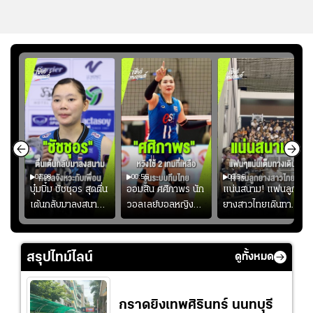
01:08
00:55
00:36
ก
บุ๋มบิ๋ม ชัชชุอร สุดตื่น
ออมสิน ศศิภาพร นัก
แน่นสนาม! แฟนลูก
เต้นกลับมาลงสนาม
วอลเลย์บอลหญิงทีม
ยางสาวไทยเดินทาง
ุ๋ม
ให้ทีมชาติ แอบกังวล
ชาติไทย หวังใช้ 2
เข้ามาเชียร์สาวไทย
ัง
จังหวะไม่เข้ากับเพื่อน
เกมที่เหลือ ปรับจู
อย่างคึกคัก เพื่อให้
ย
นระบบทีมก่อนลุยชิง
กำลังใจ ก่อนที่สาว
สรุปไทม์ไลน์
ดูทั้งหมด
แชมป์เอเชีย
ไทยจะคว้าชัย
กราดยิงเทพศิรินทร์ นนทบุรี