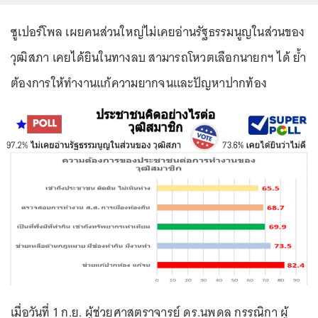
ซูเปอร์โพล เผยคนส่วนใหญ่ไม่เคยอ่านรัฐธรรมนูญในส่วนของ
วุฒิสภา เคยได้ยินในทางลบ สามารถโหวตเลือกนายกฯ ได้ ย้ำ
ต้องการให้ทำงานแก้ความยากจนและปัญหาปากท้อง
เมื่อวันที่ 1 ก.ย. ผู้ช่วยศาสตราจารย์ ดร.นพดล กรรณิกา ผู้