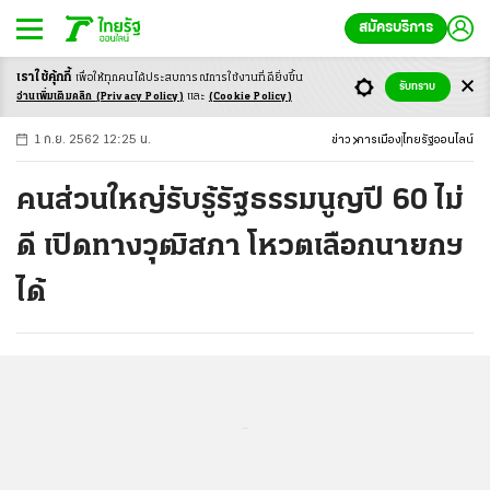
สมัครบริการ
เราใช้คุ้กกี้
เพื่อให้ทุกคนได้ประสบ
การณ์การใช้งานที่ดียิ่งขึ้น
+
ก
ก
-ก
รับทราบ
อ่านเพิ่มเติมคลิก
(Privacy Policy)
และ
(Cookie Policy)
1 ก.ย. 2562 12:25 น.
ข่าว
การเมือง
ไทยรัฐออนไลน์
คนส่วนใหญ่รับรู้รัฐธรรมนูญปี 60 ไม่
ดี เปิดทางวุฒิสภา โหวตเลือกนายกฯ
ได้
...