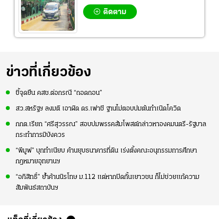
ติดตาม
ข่าวที่เกี่ยวข้อง
ชี้จุดยืน คสช.ต่อกรณี “ถอดถอน”
สว.สหรัฐฯ ลงมติ เอาผิด ดร.เฟาชี ฐานไม่ตอบปมต้นกำเนิดโควิด
กกต.เรียก “ศรีสุวรรณ” สอบปมพรรคส้มโพสต์กล่าวหาองคมนตรี-รัฐบาล
กระทำการมิบังควร
“พีมูฟ” บุกทำเนียบ ค้านยุบธนาคารที่ดิน เร่งตั้งคณะอนุกรรมการศึกษา
กฎหมายอุทยานฯ
“อภิสิทธิ์” ย้ำค้านนิรโทษ ม.112 แต่หากปิดกั้นเยาวชน ก็ไม่ช่วยแก้ความ
สัมพันธ์สถาบันฯ