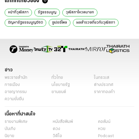
แท็กที่เกี่ยวข้อง
หน้าที่วุฒิสภา
รัฐธรรมนูญ
วุฒิสภาโหวตนายก
ปัญหารัฐธรรมนูญปี60
ซูเปอร์โพล
ผลสำรวจเกี่ยวกับวุฒิสภา
ข่าวทั่วไป
ข่าว
พระราชสำนัก
ทั่วไทย
ในกระแส
การเมือง
นโยบายรัฐ
ต่างประเทศ
อาชญากรรม
ยานยนต์
ราคาทองคำ
ความยั่งยืน
เนื้อหาที่น่าสนใจ
รายงานพิเศษ
หนังสือพิมพ์
คอลัมน์
บันเทิง
ดวง
หวย
นิยาย
วิดีโอ
Podcast