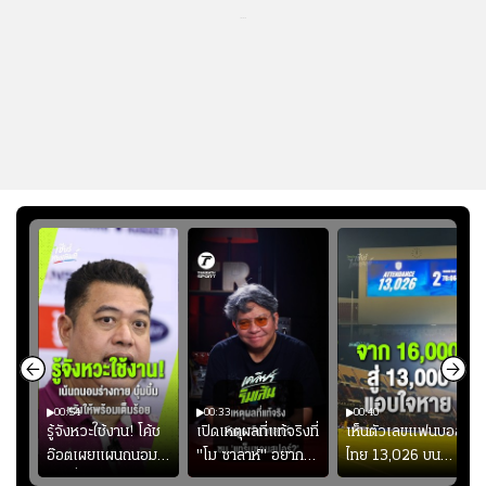
...
00:54
00:33
00:40
ร
รู้จังหวะใช้งาน! โค้ช
เปิดเหตุผลที่แท้จริงที่
เห็นตัวเลขแฟนบอล
อ๊อตเผยแผนถนอม
"โม ซาลาห์" อยาก
ไทย 13,026 บน
ึ้น
“บุ๋มบิ๋ม” เพื่อรักษา
ย้ายซบ "แทร็บซอนส
สกอร์บอร์ดแล้วแอบ