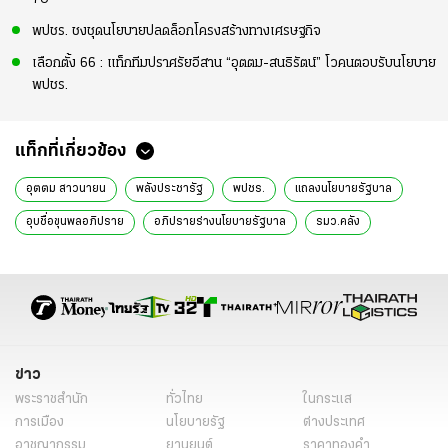
พปชร. ชงชุดนโยบายปลดล็อกโครงสร้างทางเศรษฐกิจ
เลือกตั้ง 66 : แท็กทีมปราศรัยอีสาน “อุตตม-สนธิรัตน์” โวคนตอบรับนโยบาย
พปชร.
แท็กที่เกี่ยวข้อง
อุตตม สาวนายน
พลังประชารัฐ
พปชร.
แถลงนโยบายรัฐบาล
อุบชื่อขุนพลอภิปราย
อภิปรายร่างนโยบายรัฐบาล
รมว.คลัง
ข่าวทั่วไป
ข่าว
พระราชสำนัก
ทั่วไทย
ในกระแส
การเมือง
นโยบายรัฐ
ต่างประเทศ
อาชญากรรม
ยานยนต์
ราคาทองคำ