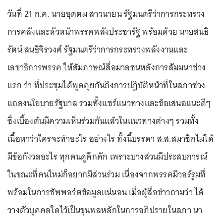
วันที่ 21 ก.ค. นายอุตตม สาวนายน รัฐมนตรีว่าการกระทรวง
การคลังและหัวหน้าพรรคพลังประชารัฐ พร้อมด้วย นายสนธิ
รัตน์ สนธิจิรวงศ์ รัฐมนตรีว่าการกระทรวงพลังงานและ
เลขาธิการพรรค ให้สัมภาษณ์สื่อมวลชนหลังการสัมมนาช่วง
แรก ว่า ที่ประชุมได้พูดคุยกันถึงการปฏิบัติหน้าที่ในสภาช่วง
แถลงนโยบายรัฐบาล รวมทั้งแชร์แนวทางและข้อเสนอแนะดีๆ
ซึ่งเบื้องต้นมีความเห็นร่วมกันแล้วในแนวทางต่างๆ รวมทั้ง
เนื้อหาว่าใครจะทำอะไร อย่างไร ทั้งนี้บรรดา ส.ส.สมาชิกไม่ได้
มีข้อกังวลอะไร ทุกคนดูคึกคัก เพราะบางส่วนมีประสบการณ์
ในขณะที่คนใหม่ก็อยากมีส่วนร่วม เนื่องจากพรรคมีวอร์รูมที่
พร้อมในการชัพพอร์ตข้อมูลแน่นอน เมื่อผู้สื่อข่าวถามว่า ได้
วางตัวบุคคลใดไว้เป็นขุนพลหลักในการอภิปรายในสภา นา