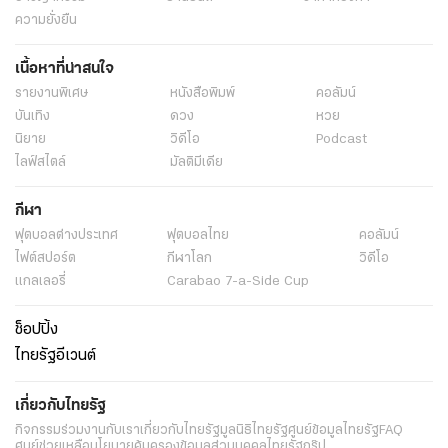
ความยั่งยืน
เนื้อหาที่น่าสนใจ
รายงานพิเศษ
หนังสือพิมพ์
คอลัมน์
บันเทิง
ดวง
หวย
นิยาย
วิดีโอ
Podcast
ไลฟ์สไตล์
มัลติมีเดีย
กีฬา
ฟุตบอลต่่างประเทศ
ฟุตบอลไทย
คอลัมน์
ไฟต์สปอร์ต
กีฬาโลก
วิดีโอ
แกลเลอรี่
Carabao 7-a-Side Cup
ช็อปปิ้ง
ไทยรัฐอีเวนต์
เกี่ยวกับไทยรัฐ
กิจกรรม
ร่วมงานกับเรา
เกี่ยวกับไทยรัฐ
มูลนิธิไทยรัฐ
ศูนย์ข้อมูลไทยรัฐ
FAQ
ศูนย์ช่วยเหลือ
นโยบายคุ้มครองข้อมูลส่วนบุคคลไทยรัฐกรุ๊ป