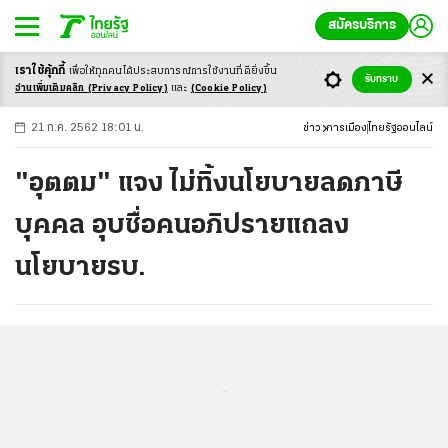
สมัครบริการ
เราใช้คุ้กกี้
เพื่อให้ทุกคนได้ประสบ
การณ์การใช้งานที่ดียิ่งขึ้น
+
ก
ก
-ก
รับทราบ
อ่านเพิ่มเติมคลิก
(Privacy Policy)
และ
(Cookie Policy)
21 ก.ค. 2562 18:01 น.
ข่าว
การเมือง
ไทยรัฐออนไลน์
"อุตตม" แจง ไม่ทิ้งนโยบายลดภาษี
บุคคล อุบชื่อคนอภิปรายแถลง
นโยบายรบ.
...