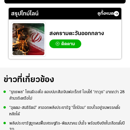
ย
ร่างกายให้พร้อมที่สุด
ปอร์"
ใจหาย น้อยกว่านัดที่
ที่
แล้วเจอมาเลเซียตั้ง
สรุปไทม์ไลน์
ดูทั้งหมด
อย่างเห็นได้ชัด
สงครามตะวันออกกลาง
ติดตาม
ข่าวที่เกี่ยวข้อง
“รุทธพล” โยนดีเอสไอ ตอบปมเส้นเงินฟอเร็กซ์ โอนให้ “ภาวุธ” มากกว่า 28
ล้านจริงหรือไม่
“อุตตม-สนธิรัตน์” ลาออกพลังประชารัฐ “บิ๊กป้อม” ขอบใจอยู่จนพรรคตั้ง
หลักได้
พลังประชารัฐชูแผนฟื้นเศรษฐกิจ-พัฒนาคน มั่นใจ พร้อมชิงชัยในเลือกตั้งปี
70