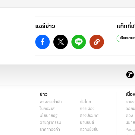
แชร์ข่าว
แท็กที่เ
เลือกนาย
ข่าว
เนื้อ
พระราชสำนัก
ทั่วไทย
รายง
ในกระแส
การเมือง
คอลัม
นโยบายรัฐ
ต่างประเทศ
ดวง
อาชญากรรม
ยานยนต์
นิยาย
ราคาทองคำ
ความยั่งยืน
Podc