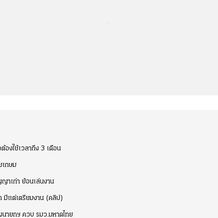
...
ต้องใช้เวลาถึง 3 เดือน
ัยเกษม
ญาเก่า ย้อนเล่นงาน
า มีแต่เตรียมงาน (คลิป)
 รองนายกฯ ควบ รมว.มหาดไทย