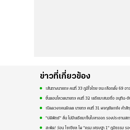
ข่าวที่เกี่ยวข้อง
เส้นทางนายกฯ คนที่ 33 ภูมิใจไทย ชนะเลือกตั้ง 69 อาจ
ขั้นตอนโหวตนายกฯ คนที่ 32 เตรียมเสนอชื่อ อนุทิน-ช
เปิดดวงแคนดิเดต นายกฯ คนที่ 31 ผจญขัดแย้ง คำสัญ
"ปดิพัทธ์" ลั่น ไม่มีเตรียมเซ็นใบลาออก รองประธานสภ
สะพัด! ว่อน โซเชียล โผ "ครม.เศรษฐา 1" ภูมิธรรม