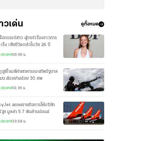
่าวเด่น
ดูทั้งหมด
กต็อกเกอร์สาว ผู้แชร์เรื่องราวการ
มะเร็ง เสียชีวิตแล้วในวัย 26 ปี
งประเทศ
03:06 น.
ฮูตีโจมตีค่ายทหารกองทัพรัฐบาล
เมน ดับอย่างน้อย 30 ศพ
งประเทศ
01:36 น.
syJet ตกลงขายกิจการให้บริษัท
ัฐฯ มูลค่า 5.7 พันล้านปอนด์
งประเทศ
23:58 น.