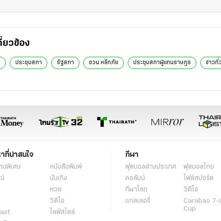
กี่ยวข้อง
ก
ประชุมสภา
รัฐสภา
ชวน หลีกภัย
ประชุมสภาผู้แทนราษฎร
ข่าวทั่
หาที่น่าสนใจ
กีฬา
านพิเศษ
หนังสือพิมพ์
ฟุตบอลต่่างประเทศ
ฟุตบอลไทย
น์
บันเทิง
คอลัมน์
ไฟต์สปอร์ต
หวย
กีฬาโลก
วิดีโอ
วิดีโอ
แกลเลอรี่
Carabao 7-
Cup
ast
ไลฟ์สไตล์