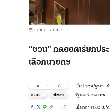
5 มิ.ย. 2562 11:19 น.
“ชวน” กดออดเรียกประช
เลือกนายกฯ
เริ่มประชุมรัฐสภาแล
+
ก
ก
-ก
รัฐมนตรีตามวาระ
ฟังข่าว
Light
เมื่อเวลา 11.00 น. 