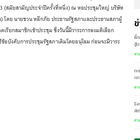
้งที่ 3 (สมัยสามัญประจำปีครั้งที่หนึ่ง) ณ หอประชุมใหญ่ บริษัท
ชน) โดย นายชวน หลีกภัย ประธานรัฐสภาและประธานสภาผู้
ข
รียกสมาชิกเข้าประชุม ซึ่งวันนี้มีวาระการลงมติเลือก
ติ๊
้ข้อบังคับการประชุมรัฐสภาเดิมโดยอนุโลม ก่อนจะมีวาระ
สู้
ต่า
กบฏ
เย
ต่า
Ea
สหร
ต่า