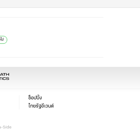
วไป
ช็อปปิ้ง
ไทยรัฐอีเวนต์
a-Side