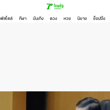
ลฟ์สไตล์
กีฬา
บันเทิง
ดวง
หวย
นิยาย
ช็อปปิ้ง