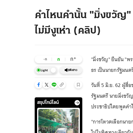
คำไหนคำนั้น "มิ่งขวัญ
ไม่มีงูเห่า (คลิป)
"มิ่งขวัญ" ยืนยัน "
+
ก
ก
-ก
ธร เป็นนายกรัฐมนตรี
ฟังข่าว
Light
วันที่ 5 มิ.ย. 62 ผู
รัฐมนตรี นายมิ่งขวั
สรุปไทม์ไลน์
ประชาธิปไตยพูดคำไ
"การโหวตเลือกนายกรั
ไปในทิศทางเดียวกัน