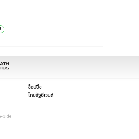
ป
ช็อปปิ้ง
ไทยรัฐอีเวนต์
a-Side