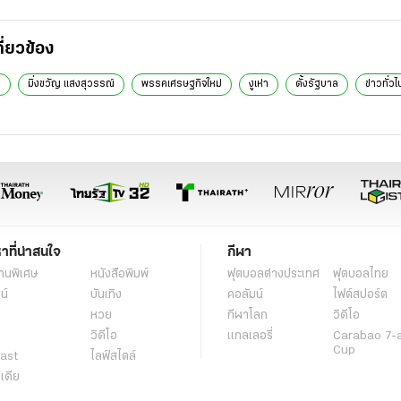
กี่ยวข้อง
ก
มิ่งขวัญ แสงสุวรรณ์
พรรคเศรษฐกิจใหม่
งูเห่า
ตั้งรัฐบาล
ข่าวทั่วไ
หาที่น่าสนใจ
กีฬา
านพิเศษ
หนังสือพิมพ์
ฟุตบอลต่่างประเทศ
ฟุตบอลไทย
น์
บันเทิง
คอลัมน์
ไฟต์สปอร์ต
หวย
กีฬาโลก
วิดีโอ
วิดีโอ
แกลเลอรี่
Carabao 7-
Cup
ast
ไลฟ์สไตล์
ีเดีย