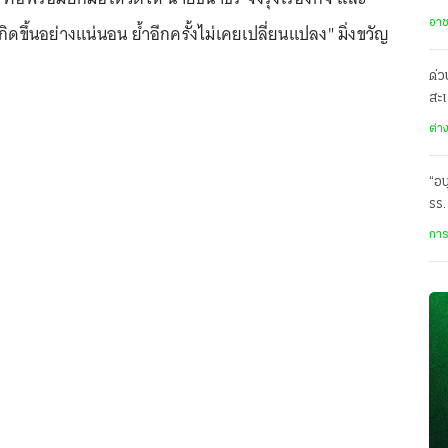
เทพ
อา
าเกิดขึ้นอย่างแน่นอน ย้ำอีกครั้งไม่เคยเปลี่ยนแปลง" มิ่งขวัญ
ด่ว
สะเ
อา
ต่า
“อน
รร.
สุด
การ