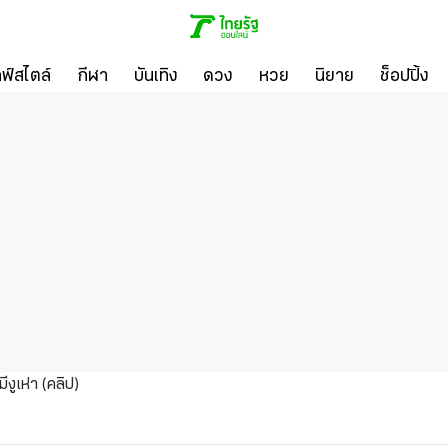
ลฟ์สไตล์
กีฬา
บันเทิง
ดวง
หวย
นิยาย
ช็อปปิ้ง