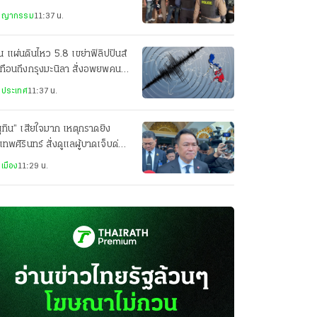
ศิรินทร์ นนทบุรี
ชญากรรม
11:37 น.
น แผ่นดินไหว 5.8 เขย่าฟิลิปปินส์
ทือนถึงกรุงมะนิลา สั่งอพยพคนใน
คารราชการ
งประเทศ
11:37 น.
ุทิน” เสียใจมาก เหตุกราดยิง
เทพศิรินทร์ สั่งดูแลผู้บาดเจ็บด่วน
เมือง
11:29 น.