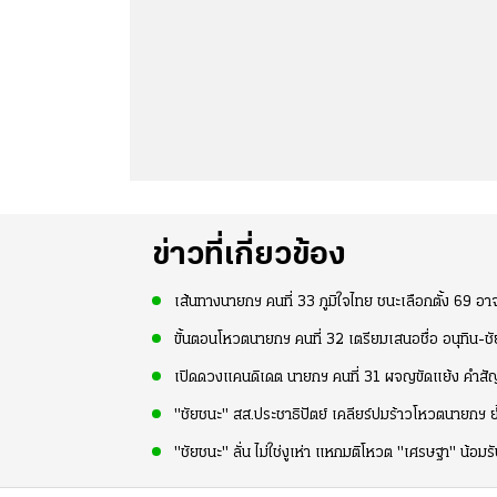
ข่าวที่เกี่ยวข้อง
เส้นทางนายกฯ คนที่ 33 ภูมิใจไทย ชนะเลือกตั้ง 69 อาจ
ขั้นตอนโหวตนายกฯ คนที่ 32 เตรียมเสนอชื่อ อนุทิน-ช
เปิดดวงแคนดิเดต นายกฯ คนที่ 31 ผจญขัดแย้ง คำสัญ
"ชัยชนะ" สส.ประชาธิปัตย์ เคลียร์ปมร้าวโหวตนายกฯ ย้
"ชัยชนะ" ลั่น ไม่ใช่งูเห่า แหกมติโหวต "เศรษฐา" น้อ