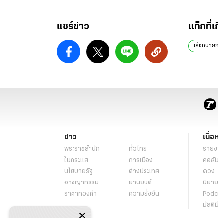
แชร์ข่าว
แท็กที่เ
เลือกนาย
ข่าว
เนื้อ
พระราชสำนัก
ทั่วไทย
รายง
ในกระแส
การเมือง
คอลัม
นโยบายรัฐ
ต่างประเทศ
ดวง
อาชญากรรม
ยานยนต์
นิยาย
ราคาทองคำ
ความยั่งยืน
Podc
มัลติม