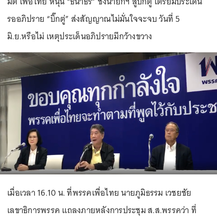
มติ เพื่อไทย หนุน “ธนาธร” ชิงนายกฯ สู้บิ๊กตู่ เตรียมประเด็น
รออภิปราย “บิ๊กตู่” ส่งสัญญาณไม่มั่นใจจะจบ วันที่ 5
มิ.ย.หรือไม่ เหตุประเด็นอภิปรายมีกว้างขวาง
เมื่อเวลา 16.10 น. ที่พรรคเพื่อไทย นายภูมิธรรม เวชยชัย
เลขาธิการพรรค แถลงภายหลังการประชุม ส.ส.พรรคว่า ที่