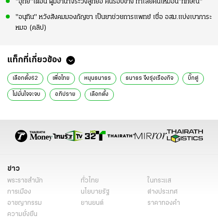
"อุทัย"เตือน ผู้มีอำนาจระวังลูกยอ คนรอบข้าง ทำเสียคนเหมือน"ทักษิณ"
"อนุทิน" หวังสังคมมองกัญชา เป็นยาช่วยการแพทย์ เชื่อ อสม.แบ่งเบาภาระ
หมอ (คลิป)
แท็กที่เกี่ยวข้อง
เลือกตั้ง62
เพื่อไทย
หนุนธนาธร
ธนาธร จึงรุ่งเรืองกิจ
บิ๊กตู่
ไม่มั่นใจจะจบ
อภิปราย
เลือกตั้ง
ข่าว
พระราชสำนัก
ทั่วไทย
ในกระแส
การเมือง
นโยบายรัฐ
ต่างประเทศ
อาชญากรรม
ยานยนต์
ราคาทองคำ
ความยั่งยืน