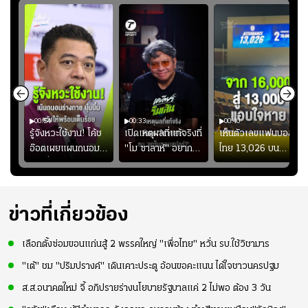
00:54
00:33
00:40
ร
รู้จังหวะใช้งาน! โค้ช
เปิดเหตุผลที่แท้จริงที่
เห็นตัวเลขแฟนบอล
อ๊อตเผยแผนถนอม
"โม ซาลาห์" อยาก
ไทย 13,026 บน
ึ้น
“บุ๋มบิ๋ม” เพื่อรักษา
ย้ายซบ "แทร็บซอนส
สกอร์บอร์ดแล้วแอบ
ย
ร่างกายให้พร้อมที่สุด
ปอร์"
ใจหาย น้อยกว่านัดที่
ที่
แล้วเจอมาเลเซียตั้ง
อย่างเห็นได้ชัด
ข่าวที่เกี่ยวข้อง
เลือกตั้งซ่อมขอนแก่นสู้ 2 พรรคใหญ่ "เพื่อไทย" หวั่น รบ.ใช้วิชามาร
"เต้" ชม "ปริมปรางค์" เดินเคาะประตู อ้อนขอคะแนน ได้ใจชาวนครปฐม
ส.ส.อนาคตใหม่ จี้ อภิปรายร่างนโยบายรัฐบาลแค่ 2 ไม่พอ ต้อง 3 วัน