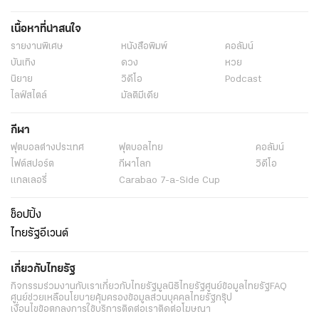
เนื้อหาที่น่าสนใจ
รายงานพิเศษ
หนังสือพิมพ์
คอลัมน์
บันเทิง
ดวง
หวย
นิยาย
วิดีโอ
Podcast
ไลฟ์สไตล์
มัลติมีเดีย
กีฬา
ฟุตบอลต่่างประเทศ
ฟุตบอลไทย
คอลัมน์
ไฟต์สปอร์ต
กีฬาโลก
วิดีโอ
แกลเลอรี่
Carabao 7-a-Side Cup
ช็อปปิ้ง
ไทยรัฐอีเวนต์
เกี่ยวกับไทยรัฐ
กิจกรรม
ร่วมงานกับเรา
เกี่ยวกับไทยรัฐ
มูลนิธิไทยรัฐ
ศูนย์ข้อมูลไทยรัฐ
FAQ
ศูนย์ช่วยเหลือ
นโยบายคุ้มครองข้อมูลส่วนบุคคลไทยรัฐกรุ๊ป
เงื่อนไขข้อตกลงการใช้บริการ
ติดต่อเรา
ติดต่อโฆษณา