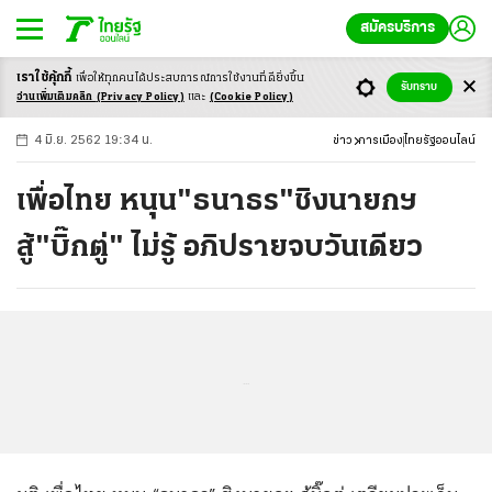
สมัครบริการ
เราใช้คุ้กกี้
เพื่อให้ทุกคนได้ประสบ
การณ์การใช้งานที่ดียิ่งขึ้น
+
ก
ก
-ก
รับทราบ
อ่านเพิ่มเติมคลิก
(Privacy Policy)
และ
(Cookie Policy)
4 มิ.ย. 2562 19:34 น.
ข่าว
การเมือง
ไทยรัฐออนไลน์
เพื่อไทย หนุน"ธนาธร"ชิงนายกฯ
สู้"บิ๊กตู่" ไม่รู้ อภิปรายจบวันเดียว
...