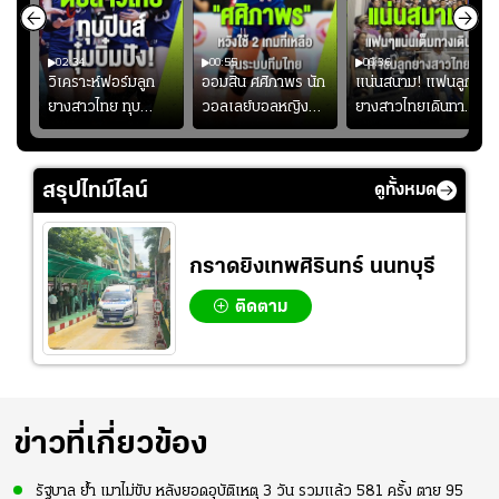
02:34
00:55
00:36
ขิน
วิเคราะห์ฟอร์มลูก
ออมสิน ศศิภาพร นัก
แน่นสนาม! แฟนลูก
วัน
ยางสาวไทย ทุบ
วอลเลย์บอลหญิงทีม
ยางสาวไทยเดินทาง
!
ฟิลิปปินส์ 3-0! "บุ๋ม
ชาติไทย หวังใช้ 2
เข้ามาเชียร์สาวไทย
บิ๋ม" คืนสนามสุดปัง
เกมที่เหลือ ปรับจู
อย่างคึกคัก เพื่อให้
#วอลเลย์บอลชาย
นระบบทีมก่อนลุยชิง
กำลังใจ ก่อนที่สาว
สรุปไทม์ไลน์
ดูทั้งหมด
ทีมชาติไทย
แชมป์เอเชีย
ไทยจะคว้าชัย
กราดยิงเทพศิรินทร์ นนทบุรี
ติดตาม
ข่าวที่เกี่ยวข้อง
รัฐบาล ย้ำ เมาไม่ขับ หลังยอดอุบัติเหตุ 3 วัน รวมแล้ว 581 ครั้ง ตาย 95