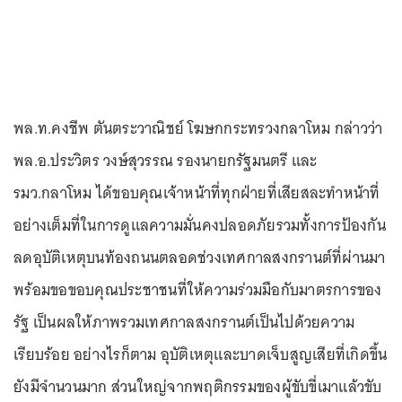
พล.ท.คงชีพ ตันตระวาณิชย์ โฆษกกระทรวงกลาโหม กล่าวว่า
พล.อ.ประวิตร วงษ์สุวรรณ รองนายกรัฐมนตรี และ
รมว.กลาโหม ได้ขอบคุณเจ้าหน้าที่ทุกฝ่ายที่เสียสละทำหน้าที่
อย่างเต็มที่ในการดูแลความมั่นคงปลอดภัยรวมทั้งการป้องกัน
ลดอุบัติเหตุบนท้องถนนตลอดช่วงเทศกาลสงกรานต์ที่ผ่านมา
พร้อมขอขอบคุณประชาชนที่ให้ความร่วมมือกับมาตรการของ
รัฐ เป็นผลให้ภาพรวมเทศกาลสงกรานต์เป็นไปด้วยความ
เรียบร้อย อย่างไรก็ตาม อุบัติเหตุและบาดเจ็บสูญเสียที่เกิดขึ้น
ยังมีจำนวนมาก ส่วนใหญ่จากพฤติกรรมของผู้ขับขี่เมาแล้วขับ