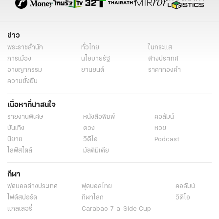
ข่าว
พระราชสำนัก
ทั่วไทย
ในกระแส
การเมือง
นโยบายรัฐ
ต่างประเทศ
อาชญากรรม
ยานยนต์
ราคาทองคำ
ความยั่งยืน
เนื้อหาที่น่าสนใจ
รายงานพิเศษ
หนังสือพิมพ์
คอลัมน์
บันเทิง
ดวง
หวย
นิยาย
วิดีโอ
Podcast
ไลฟ์สไตล์
มัลติมีเดีย
กีฬา
ฟุตบอลต่่างประเทศ
ฟุตบอลไทย
คอลัมน์
ไฟต์สปอร์ต
กีฬาโลก
วิดีโอ
แกลเลอรี่
Carabao 7-a-Side Cup