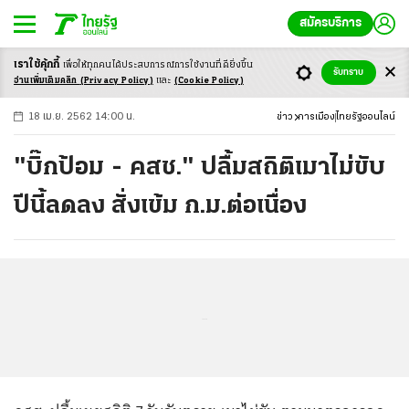
สมัครบริการ
เราใช้คุ้กกี้
เพื่อให้ทุกคนได้ประสบ
การณ์การใช้งานที่ดียิ่งขึ้น
+
ก
ก
-ก
รับทราบ
อ่านเพิ่มเติมคลิก
(Privacy Policy)
และ
(Cookie Policy)
18 เม.ย. 2562 14:00 น.
ข่าว
การเมือง
ไทยรัฐออนไลน์
"บิ๊กป้อม - คสช." ปลื้มสถิติเมาไม่ขับ
ปีนี้ลดลง สั่งเข้ม ก.ม.ต่อเนื่อง
...