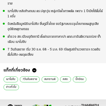
ราย
เมาไม่ขับ หลับข้างถนน ตร.ปลุกวุ่น หนุ่มเปิดใจภาพตัด เพราะ 1 ปีเมียให้ดื่มได้
1 ครั้ง
รับหนังสือมูลนิธิเมาไม่ขับ ยื่นภูมิใจไทย ขอรัฐบาลบรรจุนโยบายลดสูญเสีย
อุบัติเหตุทางถนน
ตำรวจ สภ.เมืองอุทัยธานี ตั้งด่านแจกซาลาเปา ผกก.การันตีความอร่อย ย้ำ
เตือน เมาไม่ขับ
7 วันอันตราย เริ่ม 30 ธ.ค. 68 - 5 ม.ค. 69 เปิดศูนย์อำนวยการฯ กวดขัน
ดื่มไม่ขับ-ลดจุดเสี่ยง
แท็กที่เกี่ยวข้อง
เมาไม่ขับ
7วันอันตราย
สงกรานต์
คสช.
บิ๊กป้อม
ข่าวทั่วไป