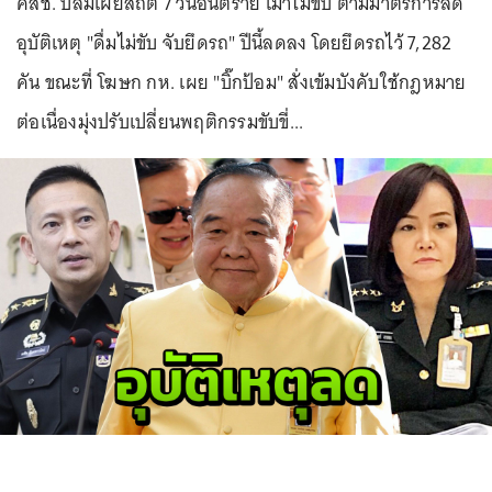
คสช. ปลื้มเผยสถิติ 7 วันอันตราย เมาไม่ขับ ตามมาตรการลด
อุบัติเหตุ "ดื่มไม่ขับ จับยึดรถ" ปีนี้ลดลง โดยยึดรถไว้ 7,282
คัน ขณะที่ โฆษก กห. เผย "บิ๊กป้อม" สั่งเข้มบังคับใช้กฎหมาย
ต่อเนื่องมุ่งปรับเปลี่ยนพฤติกรรมขับขี่...