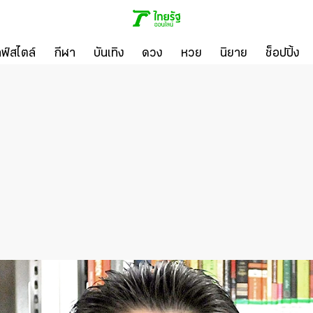
ลฟ์สไตล์
กีฬา
บันเทิง
ดวง
หวย
นิยาย
ช็อปปิ้ง