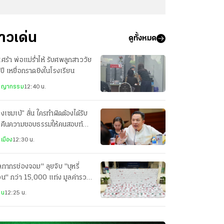
่าวเด่น
ดูทั้งหมด
เศร้า พ่อแม่ร่ำไห้ รับศพลูกสาววัย
ปี เหยื่อกราดยิงในโรงเรียน
ชญากรรม
12:40 น.
งเซมเบ้” ลั่น ใครทำผิดต้องได้รับ
 คืนความชอบธรรมให้คนสอบท้อง
ได้
เมือง
12:30 น.
ลกากรช่องจอม" ลุยจับ "บุหรี่
่อน" กว่า 15,000 แท่ง มูลค่ารวม
 ล้านบาท
าน
12:25 น.