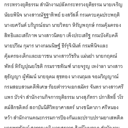
กระทรวงยุติธรรม สำนักงานปลัดกระทรวงยุติธรรม นายเจริญ
น้อยพินิจ นางสาวณัฐฐาทิพย์ ยงสวัสดิ์ กรมควบคุมประพฤติ
นางยศวันต์ บริบูรณ์ธนา นายวิทยา หิรัญพฤกษ์ กรมคุ้มครอง
สิทธิและเสรีภาพ นางสาวนิตยา เพ็งประเสริฐ กรมบังคับคดี
นายปวีณ กุมาร นางกมนนิษฐ์ ธีร์รุจินันท์ กรมพินิจและ
คุ้มครองเด็กและเยาวชน นางสาววัชริน แม่นยำ นายกฤตณ์
พัทธ์ หิรัญปุณยโชติ กรมราชทัณฑ์ นายจรูญ เหง่าลา นางสาว
สุธัญญา ผู้พัฒน์ นายอุดม สุขทอง นางนฤมล จอมวิญญาณ์
กรมสอบสวนคดีพิเศษ ร้อยตำรวจเอกสมัคร จันทร นางสาวศรี
แพร บัวจำ สำนักงานกิจการยุติธรรม นางสุภัทรา ปกาสิทธิ์ วโร
ตม์สิกขดิตถ์ สถาบันนิติวิทยาศาสตร์ นางชนิดาภา ศรีหนอง
หว้า สำนักงานคณะกรรมการป้องกันและปราบปรามยาเสพติด