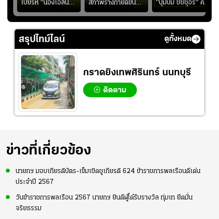
ง
เบียรห์ "น้องเอลีน่า"
สภาพร่างกายดีขึ้น
"บุ๋มบิ๋ม ชัชชุอร" คัม
วัย 8 ขวบ โชว์ตี
อย่างต่อเนื่อง พร้อม
แบ็ก ศึก" SEA V
ลังกาสุดพริ้ว
พยายามลงสนามให้
CUP 2026" เลก
มากขึ้น เพื่อเรียก
สอง!!
สรุปไทม์ไลน์
ดูทั้งหมด
ความมั่นใจ
กราดยิงเทพศิรินทร์ นนทบุรี
ติดตาม
ข่าวที่เกี่ยวข้อง
นายกฯ มอบเกียรติบัตร-เข็มเชิดชูเกียรติ 624 ข้าราชการพลเรือนดีเด่น
ประจำปี 2567
วันข้าราชการพลเรือน 2567 นายกฯ ยินดีผู้ได้รับรางวัล ทุ่มเท ยึดมั่น
จริยธรรม