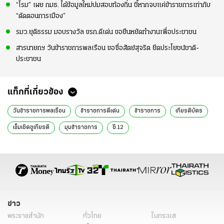
“โรม” เผย กมธ. ได้ข้อมูลใหม่ปมสอบท้องถิ่น ชี้หากจบแค่ข้าราชการเท่ากับ
“ตัดตอนการเมือง”
รมว.ยุติธรรม มอบรางวัล ขรก.ดีเด่น ขอยืนหยัดทำงานเพื่อประชาชน
สารนายกฯ วันข้าราชการพลเรือน ขอซื่อสัตย์สุจริต ยึดประโยชน์ชาติ-
ประชาชน
แท็กที่เกี่ยวข้อง
วันข้าราชการพลเรือน
ข้าราชการดีเด่น
ข้าราชการ
เกียรติบัตร
เข็มเชิดชูเกียรติ
มุมข้าราชการ
ซี.12
ข่าว
พระราชสำนัก
ทั่วไทย
ในกระแส