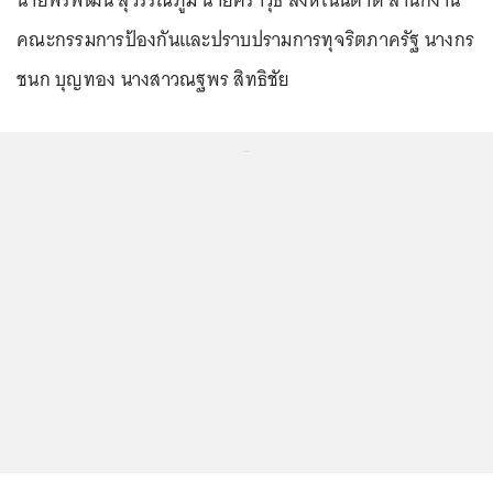
นายพรพัฒน์ สุวรรณภูมิ นายศราวุธ สิงห์โนนตาด สำนักงาน
คณะกรรมการป้องกันและปราบปรามการทุจริตภาครัฐ นางกร
ชนก บุญทอง นางสาวณฐพร สิทธิชัย
...