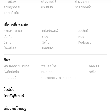
การเมือง
นโยบายรัฐ
ต่างประเทศ
อาชญากรรม
ยานยนต์
ราคาทองคำ
ความยั่งยืน
เนื้อหาที่น่าสนใจ
รายงานพิเศษ
หนังสือพิมพ์
คอลัมน์
บันเทิง
ดวง
หวย
นิยาย
วิดีโอ
Podcast
ไลฟ์สไตล์
มัลติมีเดีย
กีฬา
ฟุตบอลต่่างประเทศ
ฟุตบอลไทย
คอลัมน์
ไฟต์สปอร์ต
กีฬาโลก
วิดีโอ
แกลเลอรี่
Carabao 7-a-Side Cup
ช็อปปิ้ง
ไทยรัฐอีเวนต์
เกี่ยวกับไทยรัฐ