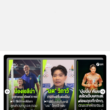
...
00:52
00:51
02:40
ชนะ
ลูกสาวมานูเอล ทอม
“มด” วิภาวี เผย
นักตบสาวไทยจัดเต็ม