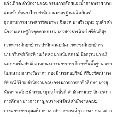
แก้วเอียด สํานักงานคณะกรรมการอ้อยและน้ำตาลทราย นาย
สมหวัง ก้อนกงไกว สํานักงานมาตรฐานผลิตภัณฑ์
อุตสาหกรรม นางสาววัฒนาพร ฉิมเรศ นายวีระยุทธ ขุนดํา สํา
นักงานเศรษฐกิจอุตสาหกรรม นางสาวธารทิพย์ ศรีสันติสุข
กระทรวงศึกษาธิการ สำนักงานปลัดกระทรวงศึกษาธิการ
นายกวินทร์เกียรติ นนธ์พละ นางณันศภรณ์ นิลอรุณ นางนริ
นทร ชมชื่น สำนักงานคณะกรรมการการศึกษาขั้นพื้นฐาน นาย
โสภณ กมล นางวัชราภา ทองมี นายกอบวิทย์ พิริยะวัฒน์ นาง
พัชรณี วิริยะ สำนักงานคณะกรรมการการอาชีวศึกษา นางสุ
นันทา พลโภชน์ นายยงยุทธ ใจซื่อดี สำนักงานเลขาธิการสภา
การศึกษา นางสาวกาญจนา หงษ์รัตน์ สำนักงานคณะ
กรรมการการอุดมศึกษา นางสาววราภรณ์ รุ่งตระการ นางสาว