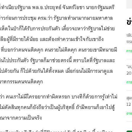
62 ที่ทำเนียบรัฐบาล พล.อ.ประยุทธ์ จันทร์โอชา นายกรัฐมนตรี
ล่าวก่อนการประชุม ครม.ว่า รัฐบาลทำมามากมายมหาศาล
ข
เห็ดในป่าก็ได้รับการประกันตัว เดี๋ยวจะหาว่ารัฐบาลไม่ช่วย
เดิ
ลือผู้ที่มีรายได้น้อย และต้องทำความเข้าใจกับเขาถึง
แร
ที่บอกว่าคนจนติดคุก คนรวยไม่ติดคุก คนรวยเขามีทนายมี
ได้
การ
ีเงินไปประกันตัว รัฐบาลก็มาช่วยตรงนี้ ตราบใดที่รัฐบาลและ
“อน
ปด้วยกัน ก็ไปด้วยกันได้ทั้งหมด เมื่อก่อนไม่มีการมาดูแล
20 
ียทีวาทกรรมคนจนติดคุก
รพ
การ
ว่า คนเราไม่มีใครอยากทำผิดหรอก บางทีก็ด้วยการรู้เท่าไม่
สุด
12 
ม่ตัดสินทุกคนก็ยังถือว่าเป็นผู้บริสุทธิ์ ถ้ามีพยานก็เอาไปสู้
อา
รณาจากความเป็นจริง