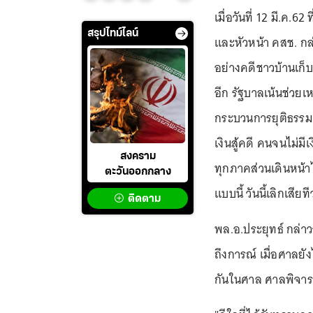
เมื่อวันที่ 12 มี.ค.
สรุปไทม์ไลน์
และหัวหน้า คสช. ก
อย่างคดีชาวบ้านเก็บ
อีก รัฐบาลเน้นช่วยเห
กระบวนการยุติธรรม 
เงินสู้คดี คนจนไม่ม
สงคราม
ทุกภาคส่วนเดินหน้าไ
ตะวันออกกลาง
แบบนี้ วันนี้เลิกเส
ติดตาม
พล.อ.ประยุทธ์ กล่าว
ถึงการณ์ เมื่อศาลยังไ
กันในศาล ศาลพิจา