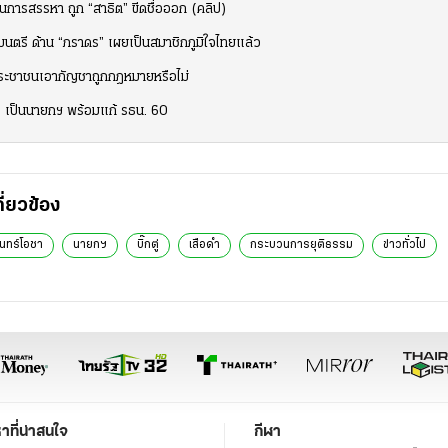
วนการสรรหา ถูก “สาธิต” ขีดชื่อออก (คลิป)
ัฐมนตรี ด้าน “ภราดร” เผยเป็นสมาชิกภูมิใจไทยแล้ว
ประชาชนเอากัญชาถูกกฎหมายหรือไม่
ิ” เป็นนายกฯ พร้อมแก้ รธน. 60
กี่ยวข้อง
ันทร์โอชา
นายกฯ
บิ๊กตู่
เสือดำ
กระบวนการยุติธรรม
ข่าวทั่วไป
หาที่น่าสนใจ
กีฬา