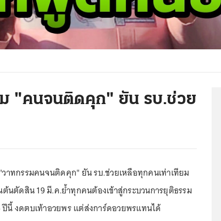
รม "คนจนติดคุก" ยัน รบ.ช่วย
 "วาทกรรมคนจนติดคุก" ยัน รบ.ช่วยเหลือทุกคนเท่าเทียม
นต้นตัดสิน 19 มี.ค.ย้ำทุกคนต้องเข้าสู่กระบวนการยุติธรรม
5 ปีนี้ งดตบเท้าอวยพร แต่ส่งการ์ดอวยพรแทนได้