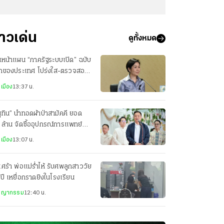
่าวเด่น
ดูทั้งหมด
นหน้าแผน “ภาครัฐระบบเปิด” ฉบับ
กของประเทศ โปร่งใส-ตรวจสอบ
มากขึ้น
เมือง
13:37 น.
ุทิน” นำทอดผ้าป่าสามัคคี ยอด
ล้าน จัดซื้ออุปกรณ์การแพทย์
.ระนอง
เมือง
13:07 น.
เศร้า พ่อแม่ร่ำไห้ รับศพลูกสาววัย
ปี เหยื่อกราดยิงในโรงเรียน
ชญากรรม
12:40 น.