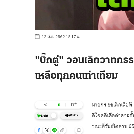
12 มี.ค. 2562 18:17 น.
"บิ๊กตู่" วอนเลิกวาทกร
เหลือทุกคนเท่าเทียม
นายกฯ ขอเลิกเสียที
+
ก
ก
-ก
ดีใจคดีเสือดำศาลชั้
ฟังข่าว
Light
ขณะที่วันเกิดครบ 6