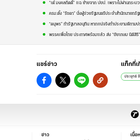
“เต้ มงคลกิตติ์” แฉ ย้ายจาก ปชป. เพราะไม่ผ่านกระบ
ครม.ตั้ง “รัชดา” นั่งผู้ช่วยรัฐมนตรีประจำสำนักนายกร
“ดนุพร” ท้ารัฐบาลอนุทิน หากแน่จริงทำประชามติถาม
พรรคเพื่อไทย ประกาศพร้อมแล้ว ส่ง “ชัยเกษม นิติสิร
แชร์ข่าว
แท็กที่เ
ประยุทธ์ จ
ข่าว
เนื้อ