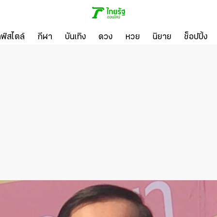
ลฟ์สไตล์
กีฬา
บันเทิง
ดวง
หวย
นิยาย
ช็อปปิ้ง