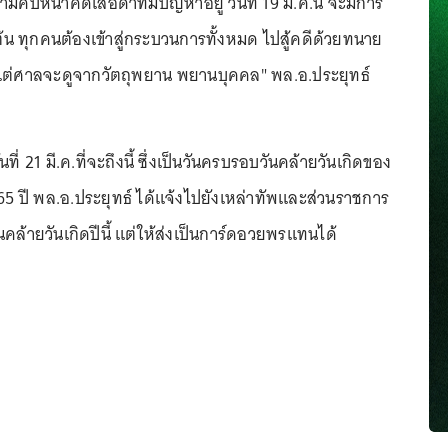
มคืบหน้าคดีเสือดำที่มีปัญหาอยู่ วันที่ 19 มี.ค.นี้ จะมีการ
้น ทุกคนต้องเข้าสู่กระบวนการทั้งหมด ไปสู้คดีด้วยทนาย
 แต่ศาลจะดูจากวัตถุพยาน พยานบุคคล" พล.อ.ประยุทธ์
วันที่ 21 มี.ค.ที่จะถึงนี้ ซึ่งเป็นวันครบรอบวันคล้ายวันเกิดของ
65 ปี พล.อ.ประยุทธ์ ได้แจ้งไปยังเหล่าทัพและส่วนราชการ
คล้ายวันเกิดปีนี้ แต่ให้ส่งเป็นการ์ดอวยพรแทนได้