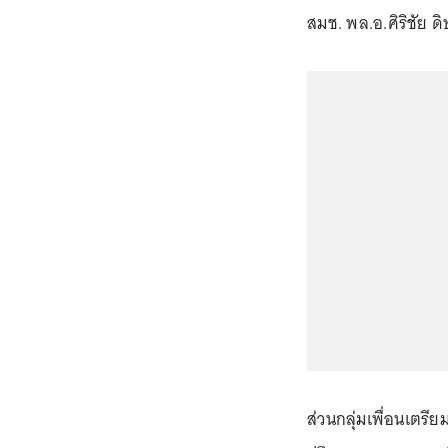
สมช. พล.อ.ศิริชัย ด
ส่วนกลุ่มเพื่อนเตรี