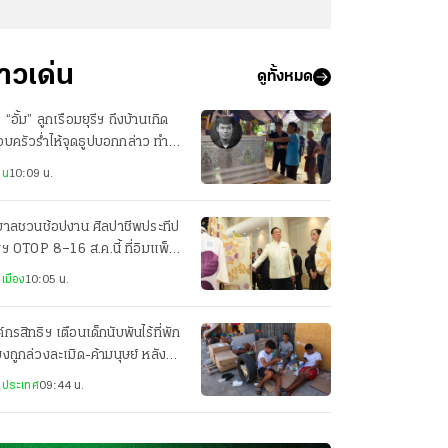
่าวเด่น
ดูทั้งหมด
ง “อั้ม” ลูกเรือมยุรีฯ ถึงบ้านเกิด
บครัวร่ำไห้จุดธูปบอกกล่าว ทำ
ธีทางศาสนา
าน
10:09 น.
ฐบาลชวนช้อปงาน ศิลปาชีพประทีป
ฯ OTOP 8–16 ส.ค.นี้ ที่อิมแพ็ค
องทองธานี
เมือง
10:05 น.
์กรสิทธิฯ เตือนเด็กนับพันไร้ที่พัก
่ยงถูกล่วงละเมิด-ค้ามนุษย์ หลัง
ลักข้ามพรมแดนสเปน
งประเทศ
09:44 น.