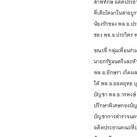
สาพิทักษ์ อดีตประ
ที่เติบโตมาในสายบูร
น้องรักของ พล.อ.ประ
ของ พล.อ.ประวิตร
ขณะที่ กลุ่มเพื่อนร
นายกรัฐมนตรีและหัว
พล.อ.อักษรา เกิดผล
ใต้ พล.อ.ยอดยุทธ บ
บัญชา พล.อ.วรพงษ์ 
ปรึกษาพิเศษกองบัญช
บัญชาการตำรวจนครบ
อดีตประธานคณะที่ป