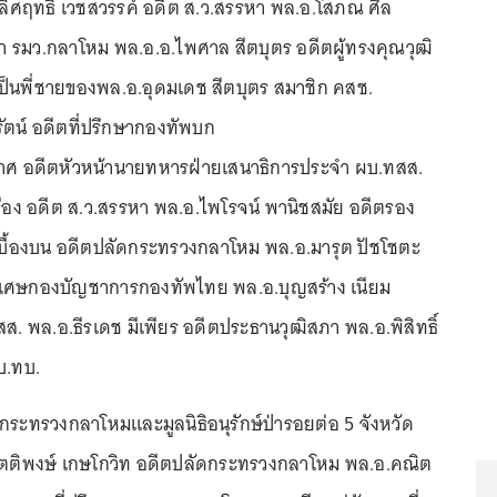
ลิศฤทธิ์ เวชสวรรค์ อดีต ส.ว.สรรหา พล.อ.โสภณ ศีล
กษา รมว.กลาโหม พล.อ.อ.ไพศาล สีตบุตร อดีตผู้ทรงคุณวุฒิ
็นพี่ชายของพล.อ.อุดมเดช สีตบุตร สมาชิก คสช.
ัตน์ อดีตที่ปรึกษากองทัพบก
มาศ อดีตหัวหน้านายทหารฝ่ายเสนาธิการประจํา ผบ.ทสส.
เรือง อดีต ส.ว.สรรหา พล.อ.ไพโรจน์ พานิชสมัย อดีตรอง
เบื้องบน อดีตปลัดกระทรวงกลาโหม พล.อ.มารุต ปัชโชตะ
าพิเศษกองบัญชาการกองทัพไทย พล.อ.บุญสร้าง เนียม
ส. พล.อ.ธีรเดช มีเพียร อดีตประธานวุฒิสภา พล.อ.พิสิทธิ์
บ.ทบ.
นกระทรวงกลาโหมและมูลนิธิอนุรักษ์ป่ารอยต่อ 5 จังหวัด
.กิตติพงษ์ เกษโกวิท อดีตปลัดกระทรวงกลาโหม พล.อ.คณิต