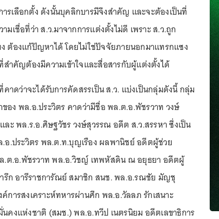
เลือกตั้ง ดังนั้นบุคลิกบารมีจึงสำคัญ และจะต้องเป็นที่
ามเชื่อที่ว่า ส.ว.มาจากการแต่งตั้งไม่ดี เพราะ ส.ว.ถูก
้ยง ต้องแก้ปัญหาได้ โดยไม่ใช่ปัจจัยภายนอกมาแทรกแซง
ี่สำคัญต้องมีความเข้าใจและสื่อสารกับผู้แต่งตั้งได้
่คาดว่าจะได้รับการคัดสรรเป็น ส.ว. แบ่งเป็นกลุ่มดังนี้ กลุ่ม
กของ พล.อ.ประวิตร คาดว่ามีชื่อ พล.ต.อ.พัชรวาท วงษ์
ละ พล.ร.อ.ศิษฐวัชร วงษ์สุวรรณ อดีต ส.ว.สรรหา ซึ่งเป็น
.อ.ประวิตร พล.ต.ท.บุญเรือง ผลพานิชย์ อดีตผู้ช่วย
ล.ต.อ.พัชรวาท พล.อ.วิชญ์ เทพหัสดิน ณ อยุธยา อดีตผู้
ารึก อารีราชการัณย์ สมาชิก สนช. พล.อ.รณชัย มัญชุ
งค์การสงเคราะห์ทหารผ่านศึก พล.อ.วัลลภ รักเสนาะ
่นคงแห่งชาติ (สมช.) พล.อ.ทวีป เนตรนิยม อดีตเลขาธิการ