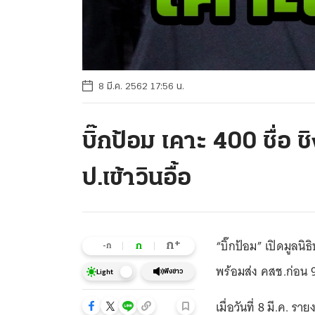
8 มี.ค. 2562 17:56 น.
บิ๊กป้อม เคาะ 400 ชื่อ ชิ
ป.เข้าวินอื้อ
“บิ๊กป้อม” เปิดมูลนิธ
+
ก
ก
-ก
พร้อมส่ง คสช.ก่อน 9 
ฟังข่าว
Light
เมื่อวันที่ 8 มี.ค.