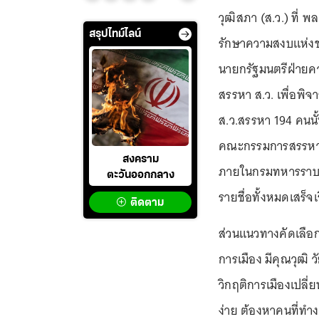
วุฒิสภา (ส.ว.) ที่ 
สรุปไทม์ไลน์
รักษาความสงบแห่งช
นายกรัฐมนตรีฝ่ายค
สรรหา ส.ว. เพื่อพิ
ส.ว.สรรหา 194 คนนั้น
คณะกรรมการสรรหา ส.ว
สงคราม
ภายในกรมทหารราบที่
ตะวันออกกลาง
รายชื่อทั้งหมดเสร็
ติดตาม
ส่วนแนวทางคัดเลือก
การเมือง มีคุณวุฒ
วิกฤติการเมืองเปลี
ง่าย ต้องหาคนที่ทำง