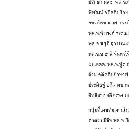
ปรึกษา คสช. พล.อ.เ
พิพัฒน์ อดีตที่ปรึ
กองทัพอากาศ และเป
พล.อ.จิรพงศ์ วรรณร
พล.อ.ชยุติ สุวรรณ
พล.อ.อ.ชาลี จันทร์
ผบ.ทสส. พล.อ.อู้ด 
สิงห์ อดีตที่ปรึกษ
ประดิษฐ์ อดีต ผบ.ทส
สิทธิสาร อดีตรอง ผ
กลุ่มที่เคยร่วมงานใ
คาดว่า มีชื่อ พล.อ