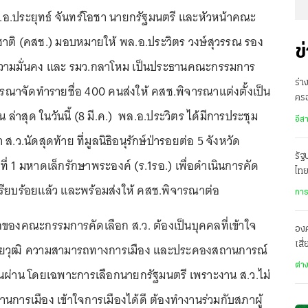
พล.อ.ประยุทธ์ จันทร์โอชา นายกรัฐมนตรี และหัวหน้าคณะ
าติ (คสช.) มอบหมายให้ พล.อ.ประวิตร วงษ์สุวรรณ รอง
ข
วามมั่นคง และ รมว.กลาโหม เป็นประธานคณะกรรมการ
ร่า
จารณาจัดทำรายชื่อ 400 คนส่งให้ คสช.พิจารณาแต่งตั้งเป็น
ครอ
 ล่าสุด ในวันนี้ (8 มี.ค.) พล.อ.ประวิตร ได้มีการประชุม
พิ
อีส
.นัดสุดท้าย ที่มูลนิธิอนุรักษ์ป่ารอยต่อ 5 จังหวัด
รั
 1 มหาดเล็กรักษาพระองค์ (ร.1รอ.) เพื่อดำเนินการคัด
ไทย
จเรียบร้อยแล้ว และพร้อมส่งให้ คสช.พิจารณาต่อ
เมื
การ
ของคณะกรรมการคัดเลือก ส.ว. ต้องเป็นบุคคลที่เข้าใจ
องค
เสี
ิ วัยวุฒิ ความสามารถทางการเมือง และประคองสถานการณ์
ทะ
ต่า
่ยนผ่าน โดยเฉพาะการเลือกนายกรัฐมนตรี เพราะงาน ส.ว.ไม่
านการเมือง เข้าใจการเมืองได้ดี ต้องทำงานร่วมกับสภาผู้