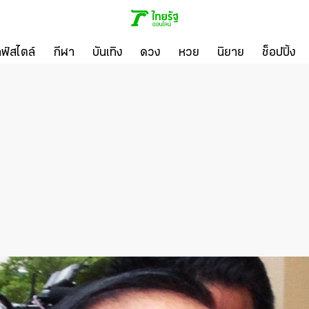
ลฟ์สไตล์
กีฬา
บันเทิง
ดวง
หวย
นิยาย
ช็อปปิ้ง