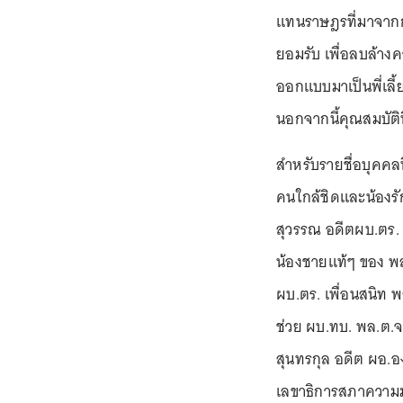
แทนราษฎรที่มาจากการ
ยอมรับ เพื่อลบล้างคว
ออกแบบมาเป็นพี่เลี
นอกจากนี้คุณสมบัติท
สำหรับรายชื่อบุคคลที
คนใกล้ชิดและน้องรั
สุวรรณ อดีตผบ.ตร. แ
น้องชายแท้ๆ ของ พล
ผบ.ตร. เพื่อนสนิท พ
ช่วย ผบ.ทบ. พล.ต.จ
สุนทรกุล อดีต ผอ.อ
เลขาธิการสภาความมั