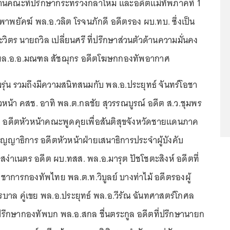
ธานคณะที่ปรึกษากระทรวงกลาโหม และอดีตแม่ทัพภาคที่ 1
พาพยัคฆ์ พล.อ.วลิต โรจนภักดี อดีตรอง ผบ.ทบ. ซึ่งเป็น
วิตร นายถวิล เปลี่ยนศรี ที่ปรึกษาส่วนตัวด้านความมั่นคง
 พล.อ.อ.มณฑล สัชฌุกร อดีตโฆษกกองทัพอากาศ
่วมรุ่น รวมถึงมีความสนิทสนมกับ พล.อ.ประยุทธ์ จันทร์โอชา
หน้า คสช. อาทิ พล.ต.กลชัย สุวรรณบูรณ์ อดีต ส.ว.ชุมพร
 อดีตหัวหน้าคณะพูดคุยเพื่อสันติสุขจังหวัดชายแดนภาค
ุญญาธิการ อดีตหัวหน้าฝ่ายเสนาธิการประจำผู้บังคับ
สง่าเนตร อดีต ผบ.ทสส. พล.อ.มารุต ปัชโชตะสิงห์ อดีตที่
าการกองทัพไทย พล.ต.ท.วิบูลย์ บางท่าไม้ อดีตรองผู้
าล คู่เขย พล.อ.ประยุทธ์ พล.อ.วีรัณ ฉันทศาสตร์โกศล
รึกษากองทัพบก พล.อ.สกล ชื่นตระกูล อดีตที่ปรึกษานายก