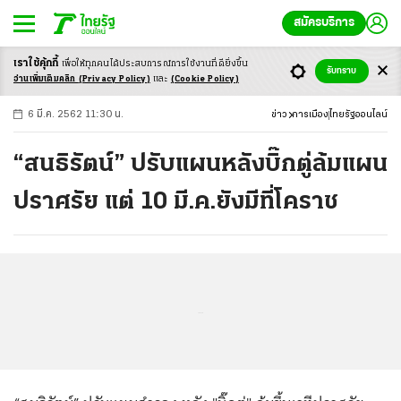
สมัครบริการ
เราใช้คุ้กกี้
เพื่อให้ทุกคนได้ประสบ
การณ์การใช้งานที่ดียิ่งขึ้น
+
ก
ก
-ก
รับทราบ
อ่านเพิ่มเติมคลิก
(Privacy Policy)
และ
(Cookie Policy)
6 มี.ค. 2562 11:30 น.
ข่าว
การเมือง
ไทยรัฐออนไลน์
“สนธิรัตน์” ปรับแผนหลังบิ๊กตู่ล้มแผน
ปราศรัย แต่ 10 มี.ค.ยังมีที่โคราช
...