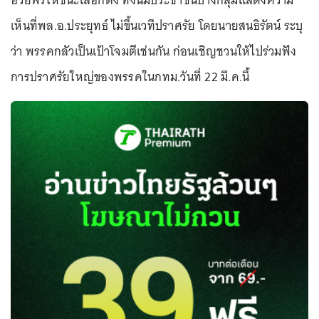
อวยพรให้ชนะเลือกตั้ง ทั้งนี้มีประชาชนบางกลุ่มแสดงความ
เห็นที่พล.อ.ประยุทธ์ ไม่ขึ้นเวทีปราศรัย โดยนายสนธิรัตน์ ระบุ
ว่า พรรคกลัวเป็นเป้าโจมตีเช่นกัน ก่อนเชิญชวนให้ไปร่วมฟัง
การปราศรัยใหญ่ของพรรคในกทม.วันที่ 22 มี.ค.นี้