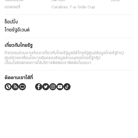
ไฟต์สปอร์ต
กีฬาโลก
วิดีโอ
แกลเลอรี่
Carabao 7-a-Side Cup
ช็อปปิ้ง
ไทยรัฐอีเวนต์
เกี่ยวกับไทยรัฐ
กิจกรรม
ร่วมงานกับเรา
เกี่ยวกับไทยรัฐ
มูลนิธิไทยรัฐ
ศูนย์ข้อมูลไทยรัฐ
FAQ
ศูนย์ช่วยเหลือ
นโยบายคุ้มครองข้อมูลส่วนบุคคลไทยรัฐกรุ๊ป
เงื่อนไขข้อตกลงการใช้บริการ
ติดต่อเรา
ติดต่อโฆษณา
ติดตามเราได้ที่
Application
My THAIRATH