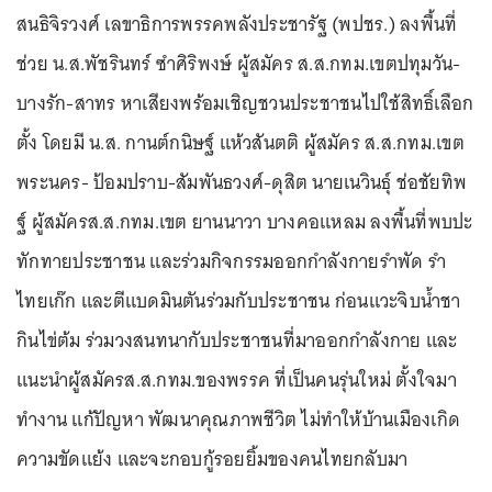
สนธิจิรวงศ์ เลขาธิการพรรคพลังประชารัฐ (พปชร.) ลงพื้นที่
ช่วย น.ส.พัชรินทร์ ซำศิริพงษ์ ผู้สมัคร ส.ส.กทม.เขตปทุมวัน-
บางรัก-สาทร หาเสียงพร้อมเชิญชวนประชาชนไปใช้สิทธิ์เลือก
ตั้ง โดยมี น.ส. กานต์กนิษฐ์ แห้วสันตติ ผู้สมัคร ส.ส.กทม.เขต
พระนคร- ป้อมปราบ-สัมพันธวงศ์-ดุสิต นายเนวินธุ์ ช่อชัยทิพ
ฐ์ ผู้สมัครส.ส.กทม.เขต ยานนาวา บางคอแหลม ลงพื้นที่พบปะ
ทักทายประชาชน และร่วมกิจกรรมออกกำลังกายรำพัด รำ
ไทยเก๊ก และตีแบดมินตันร่วมกับประชาชน ก่อนแวะจิบน้ำชา
กินไข่ต้ม ร่วมวงสนทนากับประชาชนที่มาออกกำลังกาย และ
แนะนำผู้สมัครส.ส.กทม.ของพรรค ที่เป็นคนรุ่นใหม่ ตั้งใจมา
ทำงาน แก้ปัญหา พัฒนาคุณภาพชีวิต ไม่ทำให้บ้านเมืองเกิด
ความขัดแย้ง และจะกอบกู้รอยยิ้มของคนไทยกลับมา