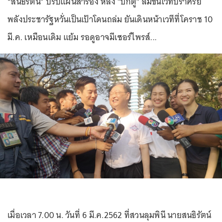
“สนธิรัตน์” ปรับแผนสำรอง หลัง "บิ๊กตู่" ล้มขึ้นเวทีปราศรัย
พลังประชารัฐหวั่นเป็นเป้าโดนถล่ม ยันเดินหน้าเวทีที่โคราช 10
มี.ค. เหมือนเดิม แย้ม รอดูอาจมีเซอร์ไพรส์...
เมื่อเวลา 7.00 น. วันที่ 6 มี.ค.2562 ที่สวนลุมพินี นายสนธิรัตน์