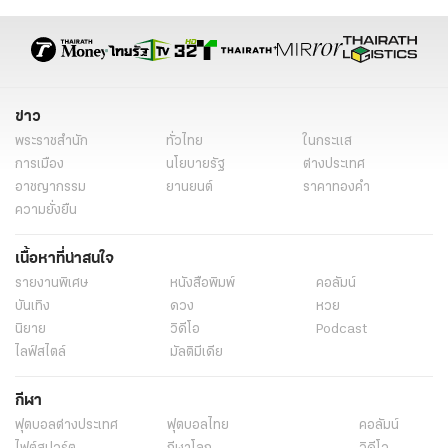
ข่าว
พระราชสำนัก
ทั่วไทย
ในกระแส
การเมือง
นโยบายรัฐ
ต่างประเทศ
อาชญากรรม
ยานยนต์
ราคาทองคำ
ความยั่งยืน
เนื้อหาที่น่าสนใจ
รายงานพิเศษ
หนังสือพิมพ์
คอลัมน์
บันเทิง
ดวง
หวย
นิยาย
วิดีโอ
Podcast
ไลฟ์สไตล์
มัลติมีเดีย
กีฬา
ฟุตบอลต่่างประเทศ
ฟุตบอลไทย
คอลัมน์