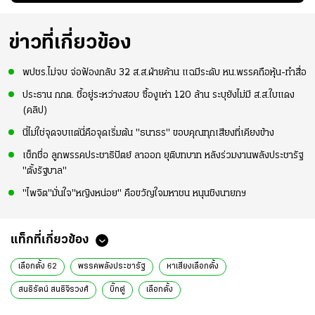
ัง
จังหวะไม่เข้ากับเพื่อน
เกมที่เหลือ ปรับจู
อย่างคึกคัก เพื่อให้
ย
นระบบทีมก่อนลุยชิง
กำลังใจ ก่อนที่สาว
แชมป์เอเชีย
ไทยจะคว้าชัย
ข่าวที่เกี่ยวข้อง
พปชร.ไม่จบ จ่อฟ้องกลับ 32 ส.ส.ฝ่ายค้าน แฉมีระดับ หน.พรรคถือหุ้น-ทำสื่อ
ประธาน กกต. ชี้อยู่ระหว่างสอบ ซื้องูเห่า 120 ล้าน ระบุยังไม่มี ส.ส.ใบแดง
(คลิป)
นี่ไม่ใช่จุดจบแต่นี่คือจุดเริ่มต้น "ธนาธร" ขอบคุณทุกเสียงที่เคียงข้าง
เช็กชื่อ ลูกพรรคประชาธิปัตย์ ลาออก ยุติบทบาท หลังร่วมงานพลังประชารัฐ
"ตั้งรัฐบาล"
"ไพจิต"มั่นใจ"หญิงหน่อย" คือขวัญใจมหาชน หนุนชิงนายกฯ
แท็กที่เกี่ยวข้อง
เลือกตั้ง 62
พรรคพลังประชารัฐ
หาเสียงเลือกตั้ง
สนธิรัตน์ สนธิจิรวงศ์
บิ๊กตู่
เลือกตั้ง