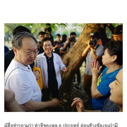
ผู้สื่อข่าวถามว่า ท่าทีของพล.อ.ประยุทธ์ ค่อนข้างชัดเจนว่ามี