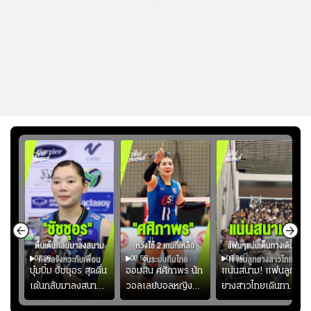
...
01:08
00:55
00:36
ก
บุ๋มบิ๋ม ชัชชุอร สุดตื่น
ออมสิน ศศิภาพร นัก
แน่นสนาม! แฟนลูก
เต้นกลับมาลงสนาม
วอลเลย์บอลหญิงทีม
ยางสาวไทยเดินทาง
ุ๋ม
ให้ทีมชาติ แอบกังวล
ชาติไทย หวังใช้ 2
เข้ามาเชียร์สาวไทย