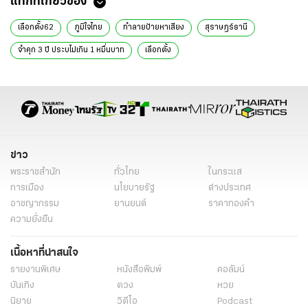
แท็กที่เกี่ยวข้อง
เลือกตั้ง62
ภูมิใจไทย
ทำลายป้ายหาเสียง
สุราษฎร์ธานี
จำคุก 3 ปี ประบไม่เกิน 1 หมื่นบาท
เลือกตั้ง
ข่าว
พระราชสำนัก
ทั่วไทย
ในกระแส
การเมือง
นโยบายรัฐ
ต่างประเทศ
อาชญากรรม
ยานยนต์
ราคาทองคำ
ความยั่งยืน
เนื้อหาที่น่าสนใจ
รายงานพิเศษ
หนังสือพิมพ์
คอลัมน์
บันเทิง
ดวง
หวย
นิยาย
วิดีโอ
Podcast