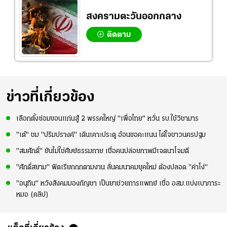
สงครามตะวันออกกลาง
ติดตาม
ข่าวที่เกี่ยวข้อง
เลือกตั้งซ่อมขอนแก่นสู้ 2 พรรคใหญ่ "เพื่อไทย" หวั่น รบ.ใช้วิชามาร
"เต้" ชม "ปริมปรางค์" เดินเคาะประตู อ้อนขอคะแนน ได้ใจชาวนครปฐม
"สมศักดิ์" ยันไม่ใช่ศิษย์ธรรมกาย เชื่อคนปล่อยภาพมีเจตนาโจมตี
"ศักดิ์สยาม" ฟิตเรียกถกตามงาน ลั่นคมนาคมยุคใหม่ ต้องปลอด "ค่าโง่"
"อนุทิน" หวังสังคมมองกัญชา เป็นยาช่วยการแพทย์ เชื่อ อสม.แบ่งเบาภาระ
หมอ (คลิป)