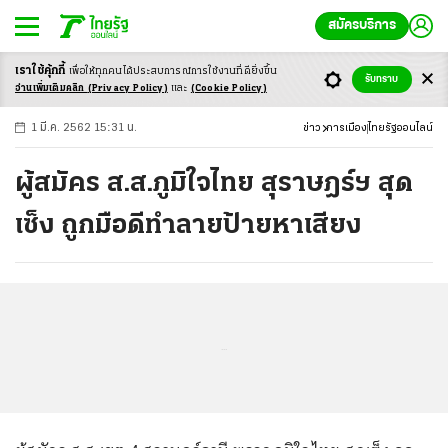
สมัครบริการ
เราใช้คุ้กกี้
เพื่อให้ทุกคนได้ประสบ
การณ์การใช้งานที่ดียิ่งขึ้น
+
ก
ก
-ก
รับทราบ
อ่านเพิ่มเติมคลิก
(Privacy Policy)
และ
(Cookie Policy)
1 มี.ค. 2562 15:31 น.
ข่าว
การเมือง
ไทยรัฐออนไลน์
ผู้สมัคร ส.ส.ภูมิใจไทย สุราษฎร์ฯ สุด
เซ็ง ถูกมือดีทำลายป้ายหาเสียง
...