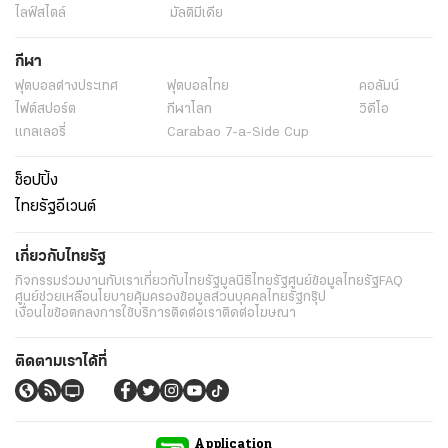
ไลฟ์สไตล์
มัลติมีเดีย
กีฬา
ฟุตบอลต่่างประเทศ
ฟุตบอลไทย
คอลัมน์
ไฟต์สปอร์ต
กีฬาโลก
วิดีโอ
แกลเลอรี่
Carabao 7-a-Side Cup
ช็อปปิ้ง
ไทยรัฐอีเวนต์
เกี่ยวกับไทยรัฐ
กิจกรรม
ร่วมงานกับเรา
เกี่ยวกับไทยรัฐ
มูลนิธิไทยรัฐ
ศูนย์ข้อมูลไทยรัฐ
FAQ
ศูนย์ช่วยเหลือ
นโยบายคุ้มครองข้อมูลส่วนบุคคลไทยรัฐกรุ๊ป
เงื่อนไขข้อตกลงการใช้บริการ
ติดต่อเรา
ติดต่อโฆษณา
ติดตามเราได้ที่
Application