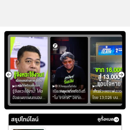
00:54
00:33
00:40
ร
รู้จังหวะใช้งาน! โค้ช
เปิดเหตุผลที่แท้จริงที่
เห็นตัวเลขแฟนบอล
อ๊อตเผยแผนถนอม
"โม ซาลาห์" อยาก
ไทย 13,026 บน
ึ้น
“บุ๋มบิ๋ม” เพื่อรักษา
ย้ายซบ "แทร็บซอนส
สกอร์บอร์ดแล้วแอบ
ย
ร่างกายให้พร้อมที่สุด
ปอร์"
ใจหาย น้อยกว่านัดที่
ที่
แล้วเจอมาเลเซียตั้ง
สรุปไทม์ไลน์
ดูทั้งหมด
อย่างเห็นได้ชัด