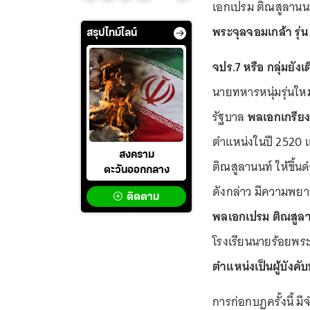
เอกเปรม ติณสูลานนท์
พระจุลจอมเกล้า รุ่น 7
สรุปไทม์ไลน์
จปร.7 หรือ กลุ่มยังเต
นายทหารหนุ่มรุ่นใ
รัฐบาล
พลเอกเกรียงศ
ตำแหน่งในปี 2520 
สงคราม
ติณสูลานนท์ ให้ขึ้
ตะวันออกกลาง
ดังกล่าว มีความพย
ติดตาม
พลเอกเปรม ติณสูล
โรงเรียนนายร้อยพระจุ
ตำแหน่งเป็นผู้บังค
การก่อกบฏครั้งนี้ ม