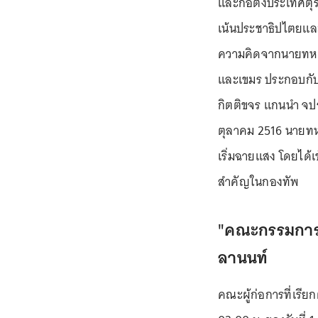
และก่อตั้งประเทศตุร
เน้นประชาธิปไตยและไ
ความคิดจากนายทหาร
และเขมร ประกอบกั
กิตติขจร แกนนำ จปร
ตุลาคม 2516 นายทหา
เริ่มฉายแสง โดยได้เ
สำคัญในกองทัพ
"คณะกรรมการสภ
ลานนท์
คณะผู้ก่อการที่เรียก