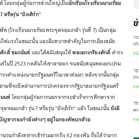
 โดยกลุ่มผู้ก่อการส่วนใหญ่เป็น
นักเรียนโรงเรียนนายร้อย
 หรือรุ่น "ยังเติร์ก"
ข
ิร์ก
(โรงเรียนนายร้อยพระจุลจอมเกล้า รุ่นที่ 7) เป็นกลุ่ม
เจ
หม่ไฟแรงในขณะนั้น และมีบทบาทสำคัญในการเมืองสมัย
เข้
ักดิ์ ชมะนันท์
และได้สนับสนุนให้
พลเอกเกรียงศักดิ์
ดำรง
รา
ทั่ว
แต่ในปี 2523 กดดันให้เขาลาออก จนสนับสนุนพลเอกเปรม
“ศุ
นดำรงตำแหน่งนายกรัฐมนตรีในเวลาต่อมา หลังจากนั้นกลุ่ม
ร่อ
ายามที่จะยึดอำนาจการปกครองจากรัฐบาลนายกรัฐมนตรี
เส
การ
านนท์
โดยกลุ่มผู้ก่อการนอกจากจะสำเร็จการศึกษาจาก
“ทั
ลจอมเกล้า รุ่น 7 หรือรุ่น "ยังเติร์ก" แลัว ในขณะนั้น
ยังมี
พร
ับบัญชากองกำลังต่างๆ อยู่ในกองทัพบกด้วย
การ
ีจำนวนกำลังทหารเข้าร่วมมากถึง 42 กองพัน ถือได้ว่ามาก