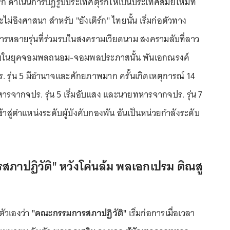
กี ดำเนินการปฏิรูปประเทศตุรกีให้เป็นประเทศสมัยใหม่ที่
ม่อิงศาสนา สำหรับ "ยังเติร์ก" ไทยนั้น เริ่มก่อตัวทาง
หลายรุ่นที่ร่วมรบในสงครามเวียดนาม สงครามลับที่ลาว
บในยุคจอมพลถนอม-จอมพลประภาสนั้น พันเอกณรงค์
. รุ่น 5 มีอำนาจและศักยภาพมาก ครั้นเกิดเหตุการณ์ 14
รจากจปร. รุ่น 5 เริ่มอับแสง และนายทหารจากจปร. รุ่น 7
ข้าสู่ตำแหน่งระดับผู้บังคับกองพัน อันเป็นหน่วยกำลังระดับ
าปฏิวัติ" หวังโค่นล้ม พลเอกเปรม ติณสู
ตัวเองว่า
"คณะกรรมการสภาปฏิวัติ"
เริ่มก่อการเมื่อเวลา