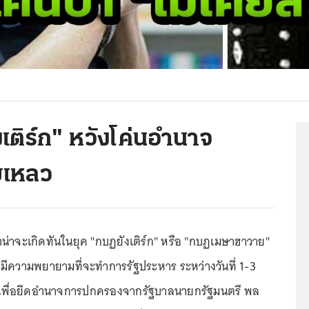
เติร์ก" หวังโค่นอำนาจ
มเหลว
่าน่าจะเกิดทันในยุค "กบฏยังเติร์ก" หรือ "กบฏเมษาฮาวาย"
ว มีความพยายามที่จะทำการรัฐประหาร ระหว่างวันที่ 1-3
เพื่อยึดอำนาจการปกครองจากรัฐบาลนายกรัฐมนตรี พล