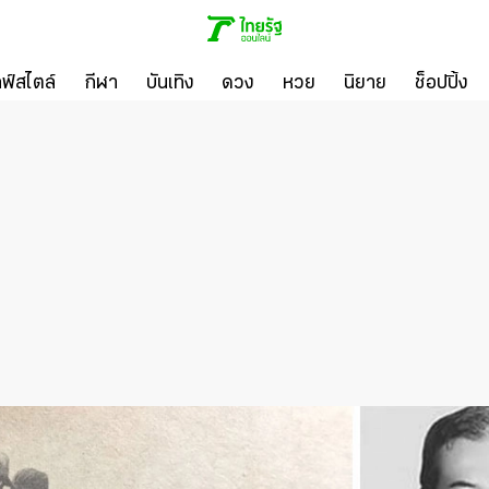
ลฟ์สไตล์
กีฬา
บันเทิง
ดวง
หวย
นิยาย
ช็อปปิ้ง