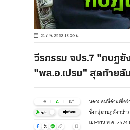
21 ก.พ. 2562 18:00 น.
วีรกรรม จปร.7 "กบฏยัง
"พล.อ.เปรม" สุดท้ายล้
หลายคนที่อ่านเชื่อว
+
ก
ก
-ก
ซึ่งกลุ่มกบฏดังกล่า
ฟังข่าว
Light
เมษายน พ.ศ. 2524 