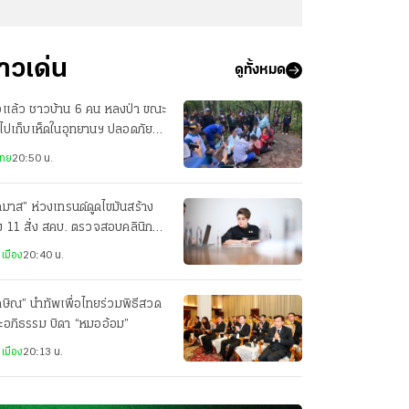
่าวเด่น
ดูทั้งหมด
อแล้ว ชาวบ้าน 6 คน หลงป่า ขณะ
าไปเก็บเห็ดในอุทยานฯ ปลอดภัยทุก
ย
ไทย
20:50 น.
ภมาส” ห่วงเทรนด์ดูดไขมันสร้าง
ง 11 สั่ง สคบ. ตรวจสอบคลินิก
ริมความงาม
เมือง
20:40 น.
กษิณ” นำทัพเพื่อไทยร่วมพิธีสวด
ะอภิธรรม บิดา “หมออ้อม”
เมือง
20:13 น.