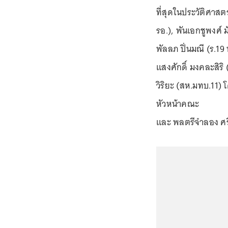
ที่สุดในประวัติศาสต
รอ.), พันเอกชูพงศ์ ม
พัลลภ ปิ่นมณี (ร.19
แสงศักดิ์ มงคละสิริ
วิริยะ (สห.มทบ.11)
หัวหน้าคณะ
และ พลตรีจำลอง ศรี