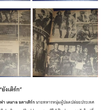
ยังเติร์ก”
ฟา เคมาล อตาเติร์ก
นายทหารหนุ่มผู้ปลดปล่อยประเทศ