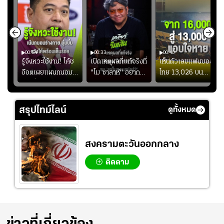
00:54
00:33
00:40
ร
รู้จังหวะใช้งาน! โค้ช
เปิดเหตุผลที่แท้จริงที่
เห็นตัวเลขแฟนบอล
อ๊อตเผยแผนถนอม
"โม ซาลาห์" อยาก
ไทย 13,026 บน
ึ้น
“บุ๋มบิ๋ม” เพื่อรักษา
ย้ายซบ "แทร็บซอนส
สกอร์บอร์ดแล้วแอบ
ย
ร่างกายให้พร้อมที่สุด
ปอร์"
ใจหาย น้อยกว่านัดที่
ที่
แล้วเจอมาเลเซียตั้ง
สรุปไทม์ไลน์
ดูทั้งหมด
อย่างเห็นได้ชัด
สงครามตะวันออกกลาง
ติดตาม