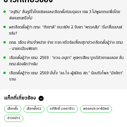
ข่าวที่เกี่ยวข้อง
“อนุทิน” ลั่นภูมิใจไทยส่งคนลงเลือกตั้งซ่อมอุดรฯ เขต 3 ไม่พูดแทนเพื่อไทย
ส่งคนชนหรือไม่
ผลเลือกตั้งผู้ว่า กทม. “ชัชชาติ” ชนะสมัย 2 จับตา “พรรคส้ม” เริ่มเสื่อมมนต์
ขลัง?
กกต. เตือน ห้ามจำหน่าย จ่าย แจก หรือจัดเลี้ยงสุราช่วงเลือกตั้งผู้ว่าฯ กทม.
- นายกเมืองพัทยา
เลือกตั้งผู้ว่าฯ กทม. 2569 : “ชวน-อนุชา” ลุยหาเสียง ชูแก้ส่วยแผงลอย ลั่น
กทม.ต้องดีกว่าเดิม
เลือกตั้งผู้ว่าฯ กทม. 2569 มั่นใจ “ดร.โจ-ผู้สมัคร สก.” น้อมรับโพล “มัลลิกา”
แซง
แท็กที่เกี่ยวข้อง
เลือกตั้ง
เลือกตั้ง62
อภิสิทธิ์ เวชชาชีวะ
พรรคประชาธิปัตย์
ข่าวหน้า1