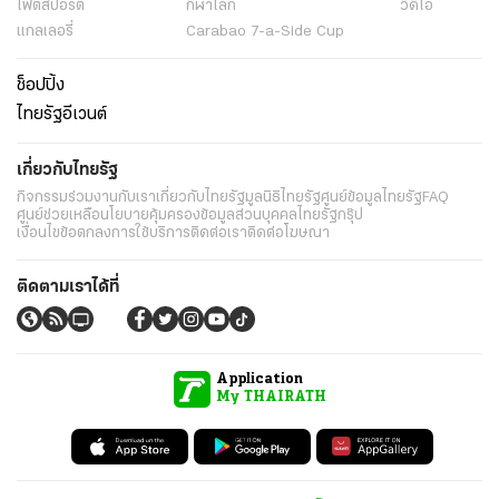
ไฟต์สปอร์ต
กีฬาโลก
วิดีโอ
แกลเลอรี่
Carabao 7-a-Side Cup
ช็อปปิ้ง
ไทยรัฐอีเวนต์
เกี่ยวกับไทยรัฐ
กิจกรรม
ร่วมงานกับเรา
เกี่ยวกับไทยรัฐ
มูลนิธิไทยรัฐ
ศูนย์ข้อมูลไทยรัฐ
FAQ
ศูนย์ช่วยเหลือ
นโยบายคุ้มครองข้อมูลส่วนบุคคลไทยรัฐกรุ๊ป
เงื่อนไขข้อตกลงการใช้บริการ
ติดต่อเรา
ติดต่อโฆษณา
ติดตามเราได้ที่
Application
My THAIRATH