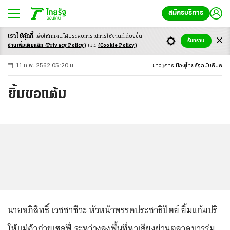
สมัครบริการ
เราใช้คุ้กกี้
เพื่อให้ทุกคนได้ประสบ
การณ์การใช้งานที่ดียิ่งขึ้น
+
ก
ก
-ก
รับทราบ
อ่านเพิ่มเติมคลิก
(Privacy Policy)
และ
(Cookie Policy)
11 ก.พ. 2562 05:20 น.
ข่าว
การเมือง
ไทยรัฐฉบับพิมพ์
ยิ้มขอแต้ม
...
นายอภิสิทธิ์ เวชชาชีวะ หัวหน้าพรรคประชาธิปัตย์ ยิ้มแก้มปริ
ให้แม่ค้าถ่ายเซลฟี่ ระหว่างลงพื้นที่หาเสียงย่านตลาดบวรร่ม