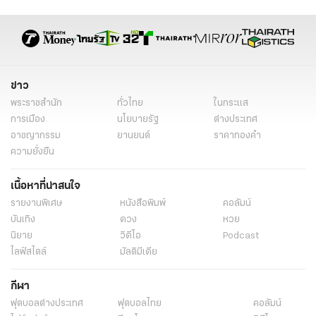
ข่าว
พระราชสำนัก
ทั่วไทย
ในกระแส
การเมือง
นโยบายรัฐ
ต่างประเทศ
อาชญากรรม
ยานยนต์
ราคาทองคำ
ความยั่งยืน
เนื้อหาที่น่าสนใจ
รายงานพิเศษ
หนังสือพิมพ์
คอลัมน์
บันเทิง
ดวง
หวย
นิยาย
วิดีโอ
Podcast
ไลฟ์สไตล์
มัลติมีเดีย
กีฬา
ฟุตบอลต่่างประเทศ
ฟุตบอลไทย
คอลัมน์