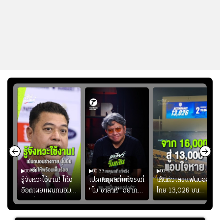
00:54
00:33
00:40
ร
รู้จังหวะใช้งาน! โค้ช
เปิดเหตุผลที่แท้จริงที่
เห็นตัวเลขแฟนบอล
อ๊อตเผยแผนถนอม
"โม ซาลาห์" อยาก
ไทย 13,026 บน
ึ้น
“บุ๋มบิ๋ม” เพื่อรักษา
ย้ายซบ "แทร็บซอนส
สกอร์บอร์ดแล้วแอบ
ย
ร่างกายให้พร้อมที่สุด
ปอร์"
ใจหาย น้อยกว่านัดที่