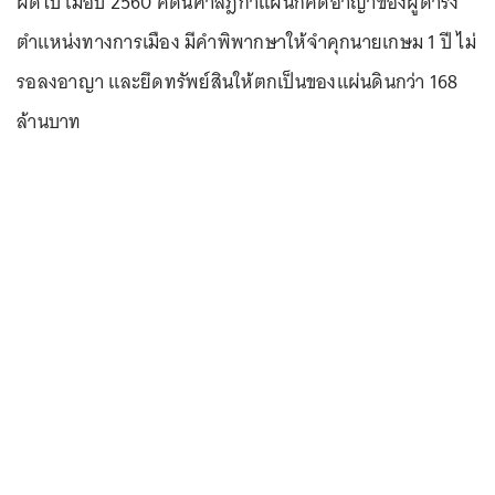
ผิดไป เมื่อปี 2560 คดีนี้ศาลฎีกาแผนกคดีอาญาของผู้ดำรง
ตำแหน่งทางการเมือง มีคำพิพากษาให้จำคุกนายเกษม 1 ปี ไม่
รอลงอาญา และยึดทรัพย์สินให้ตกเป็นของแผ่นดินกว่า 168
ล้านบาท