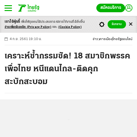
สมัครบริการ
เราใช้คุ้กกี้
เพื่อให้ทุกคนได้ประสบ
การณ์การใช้งานที่ดียิ่งขึ้น
+
ก
ก
-ก
รับทราบ
อ่านเพิ่มเติมคลิก
(Privacy Policy)
และ
(Cookie Policy)
4 ก.ย. 2561 19:10 น.
ข่าว
การเมือง
ไทยรัฐออนไลน์
เคราะห์ซ้ำกรรมซัด! 18 สมาชิกพรรค
เพื่อไทย หนีแดนไกล-ติดคุก
สะบักสะบอม
...