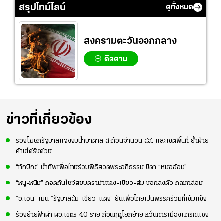
ที่
แล้วเจอมาเลเซียตั้ง
สรุปไทม์ไลน์
ดูทั้งหมด
อย่างเห็นได้ชัด
สงครามตะวันออกกลาง
ติดตาม
ข่าวที่เกี่ยวข้อง
รองโฆษกรัฐบาลแจงงบน้ำบาดาล สะท้อนจำนวน สส. และเขตพื้นที่ ย้ำฝ่าย
ค้านได้รับด้วย
“ทักษิณ” นำทัพเพื่อไทยร่วมพิธีสวดพระอภิธรรม บิดา “หมออ้อม”
“หนู-หนิม” กอดกันโชว์สยบดราม่าแดง-เขียว-ส้ม บอกลงตัว กลมกล่อม
“อ.เชน” เมิน “รัฐบาลส้ม-เขียว-แดง” ยันเพื่อไทยเป็นพรรคร่วมที่เข้มแข็ง
ร้องย้ายฟ้าผ่า ผอ.เขตฯ 40 ราย ก่อนฤดูโยกย้าย หวั่นการเมืองแทรกแซง