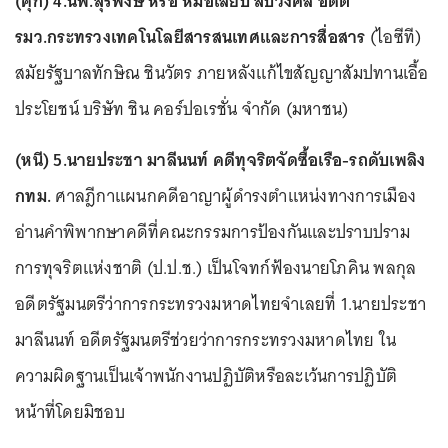
(คุก) 4.นพ.สุรพงษ์ หรือ หมอเลี้ยบ สืบวงศ์ลี อดีต
รมว.กระทรวงเทคโนโลยีสารสนเทศและการสื่อสาร
(ไอซีที)
สมัยรัฐบาลทักษิณ ชินวัตร ภายหลังแก้ไขสัญญาสัมปทานเอื้อ
ประโยชน์ บริษัท ชิน คอร์ปอเรชั่น จำกัด (มหาชน)
(หนี) 5.นายประชา มาลีนนท์ คดีทุจริตจัดซื้อเรือ-รถดับเพลิง
กทม.
ศาลฎีกาแผนกคดีอาญาผู้ดำรงตำแหน่งทางการเมือง
อ่านคำพิพากษาคดีที่คณะกรรมการป้องกันและปราบปราม
การทุจริตแห่งชาติ (ป.ป.ช.) เป็นโจทก์ฟ้องนายโภคิน พลกุล
อดีตรัฐมนตรีว่าการกระทรวงมหาดไทยจำเลยที่ 1.นายประชา
มาลีนนท์ อดีตรัฐมนตรีช่วยว่าการกระทรวงมหาดไทย ใน
ความผิดฐานเป็นเจ้าพนักงานปฏิบัติหรือละเว้นการปฏิบัติ
หน้าที่โดยมิชอบ