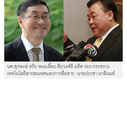
นพ.สุรพงษ์ หรือ หมอเลี้ยบ สืบวงศ์ลี อดีต รมว.กระทรวง
เทคโนโลยีสารสนเทศและการสื่อสาร -นายประชา มาลีนนท์