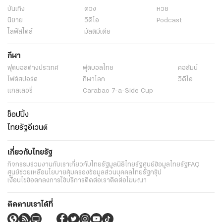
บันเทิง
ดวง
หวย
นิยาย
วิดีโอ
Podcast
ไลฟ์สไตล์
มัลติมีเดีย
กีฬา
ฟุตบอลต่่างประเทศ
ฟุตบอลไทย
คอลัมน์
ไฟต์สปอร์ต
กีฬาโลก
วิดีโอ
แกลเลอรี่
Carabao 7-a-Side Cup
ช็อปปิ้ง
ไทยรัฐอีเวนต์
เกี่ยวกับไทยรัฐ
กิจกรรม
ร่วมงานกับเรา
เกี่ยวกับไทยรัฐ
มูลนิธิไทยรัฐ
ศูนย์ข้อมูลไทยรัฐ
FAQ
ศูนย์ช่วยเหลือ
นโยบายคุ้มครองข้อมูลส่วนบุคคลไทยรัฐกรุ๊ป
เงื่อนไขข้อตกลงการใช้บริการ
ติดต่อเรา
ติดต่อโฆษณา
ติดตามเราได้ที่