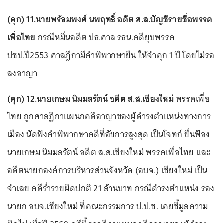
(คุก) 11.นายพร้อมพงศ์ นพฤทธิ์ อดีต ส.ส.บัญชีรายชื่อพรรค
เพื่อไทย
กรณีหมิ่นอดีต ปธ.ศาล รธน.คดียุบพรรค
ปชป.ปี2553 ศาลฎีกามีคำพิพากษายืน ให้จำคุก 1 ปี โดยไม่รอ
ลงอาญา
(คุก) 12.นายเกษม นิมมลรัตน์ อดีต ส.ส.เชียงใหม่
พรรคเพื่อ
ไทย ถูกศาลฎีกาแผนกคดีอาญาของผู้ดำรงตำแหน่งทางการ
เมือง นัดฟังคำพิพากษาคดีที่อัยการสูงสุด เป็นโจทก์ ยื่นฟ้อง
นายเกษม นิมมลรัตน์ อดีต ส.ส.เชียงใหม่ พรรคเพื่อไทย และ
อดีตนายกองค์การบริหารส่วนจังหวัด (อบจ.) เชียงใหม่ เป็น
จำเลย คดีร่ำรวยผิดปกติ 21 ล้านบาท กรณีดำรงตำแหน่ง รอง
นายก อบจ.เชียงใหม่ ที่คณะกรรมการ ป.ป.ช. เคยชี้มูลความ