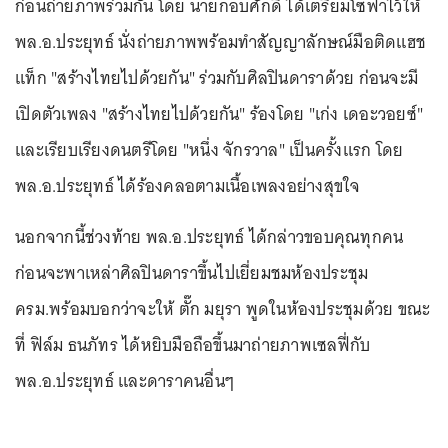
ก่อนถ่ายภาพร่วมกัน โดย นายกอบศักดิ์ ได้เตรียมโซฟาไว้ให้
พล.อ.ประยุทธ์ นั่งถ่ายภาพพร้อมทำสัญญาลักษณ์มือติดแฮช
แท็ก "สร้างไทยไปด้วยกัน" ร่วมกับศิลปินดาราด้วย ก่อนจะมี
เปิดตัวเพลง "สร้างไทยไปด้วยกัน" ร้องโดย "เก่ง เดอะวอยซ์"
และเรียบเรียงดนตรีโดย "หนึ่ง จักรวาล" เป็นครั้งแรก โดย
พล.อ.ประยุทธ์ ได้ร้องคลอตามเนื้อเพลงอย่างสุขใจ
นอกจากนี้ช่วงท้าย พล.อ.ประยุทธ์ ได้กล่าวขอบคุณทุกคน
ก่อนจะพาเหล่าศิลปินดาราขึ้นไปเยี่ยมชมห้องประชุม
ครม.พร้อมบอกว่าจะให้ ตั๊ก มยุรา พูดในห้องประชุมด้วย ขณะ
ที่ ฟิล์ม ธนภัทร ได้หยิบมือถือขึ้นมาถ่ายภาพเซลฟี่กับ
พล.อ.ประยุทธ์ และดาราคนอื่นๆ