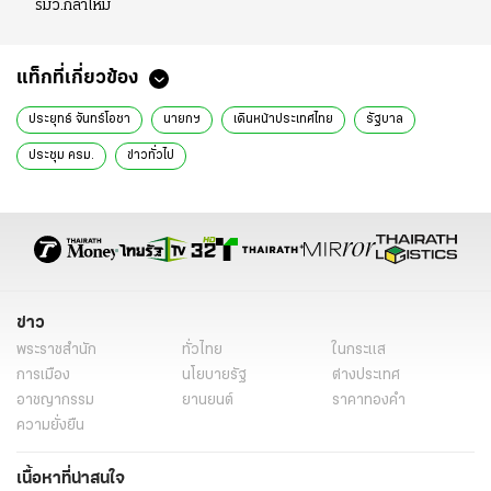
รมว.กลาโหม
แท็กที่เกี่ยวข้อง
ประยุทธ์ จันทร์โอชา
นายกฯ
เดินหน้าประเทศไทย
รัฐบาล
ประชุม ครม.
ข่าวทั่วไป
ข่าว
พระราชสำนัก
ทั่วไทย
ในกระแส
การเมือง
นโยบายรัฐ
ต่างประเทศ
อาชญากรรม
ยานยนต์
ราคาทองคำ
ความยั่งยืน
เนื้อหาที่น่าสนใจ