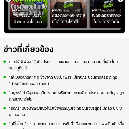
01:45
00:58
00:33
มรับ
"พรพรรณ" ปักธง
ตามหาตัวแทน "กาเซ
เปิดเหตุผลที่แท้จริงที่
ุก
เป้าหมายต่อไป คว้า
มีโร่" สเปคไหนที่ใช่
"โม ซาลาห์" อยาก
แชมป์ชิงแชมป์
สำหรับแมนยูยุค
ย้ายซบ "แทร็บซอนส
ญ
เอเชีย เพื่อตั๋ว
"คาร์ริค 2.0"?
ปอร์"
โอลิมปิก
ข่าวที่เกี่ยวข้อง
ประวัติ พิพัฒน์ รัชกิจประการ รองนายกฯ ควบรมว.คมนาคม ที่เดิม ในค
รม.อนุทิน 2
“เต้ มงคลกิตติ์” แฉ ย้ายจาก ปชป. เพราะไม่ผ่านกระบวนการสรรหา ถูก
“สาธิต” ขีดชื่อออก (คลิป)
“ดนุพร” ท้ารัฐบาลอนุทิน หากแน่จริงทำประชามติถามประชาชนเอากัญชาถูก
กฎหมายหรือไม่
“ธนกร” รับอนาคตมีแนวโน้มเข้าพรรคภูมิใจไทย มั่นใจบริสุทธิ์ไม่กลัว ป.ป.ช.
ตรวจสอบ
“ภูมิใจไทย” เร่งทาบทามคนนอก “บวรศักดิ์” นั่งรองนายกฯ “สุพจน์” เต็งหนึ่ง