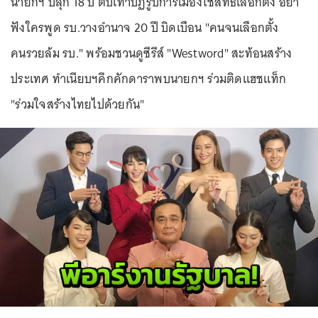
นายกฯ ปลุก 18 ปี ตบเท้าปฏิรูปการเมืองใช้สิทธิเลือกตั้ง อย่า
ฟังใครพูด รบ.วางอำนาจ 20 ปี บิดเบือน "คนจนเลือกตั้ง
คนรวยล้ม รบ." พร้อมชวนดูซีรีส์ "Westword" สะท้อนสร้าง
ประเทศ ทำเนียบฯคึกคักดาราพบนายกฯ ร่วมติดแฮชแท็ก
"ร่วมใจสร้างไทยไปด้วยกัน"