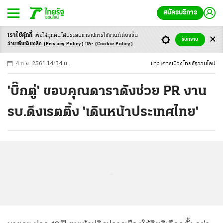
สมัครบริการ
เราใช้คุ้กกี้
เพื่อให้ทุกคนได้ประสบ
การณ์การใช้งานที่ดียิ่งขึ้น
+
ก
ก
-ก
รับทราบ
อ่านเพิ่มเติมคลิก
(Privacy Policy)
และ
(Cookie Policy)
4 ก.ย. 2561 14:34 น.
ข่าว
การเมือง
ไทยรัฐออนไลน์
'บิ๊กตู่' ขอบคุณดาราดังช่วย PR งาน
รบ.ดึงเรตติ้ง 'เดินหน้าประเทศไทย'
...