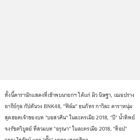
ทั้งนี้ดารานักแสดงที่เข้าพบนายกฯ ได้แก่ มิว นิษฐา, เฌอปราง
อารีย์กุล กัปตันวง BNK48, "ฟิล์ม" ธนภัทร กาวิละ ดาราหนุ่ม
สุดฮอตเจ้าของบท "บอสวศิน" ในละครเมีย 2018, "บี" น้ำทิพย์
จงรัชตวิบูลย์ ที่สวมบท "อรุณา" ในละครเมีย 2018, "ท็อป"