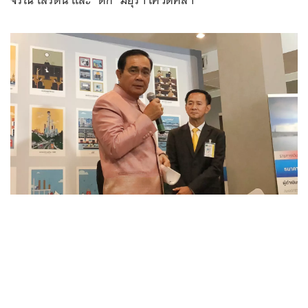
จรณ โสรัตน์ และ "ตั๊ก" มยุรา เศวตศิลา