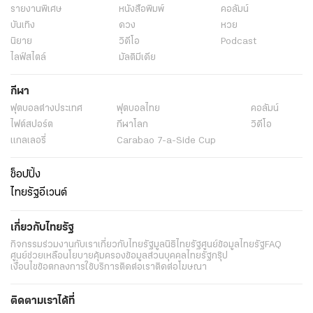
รายงานพิเศษ
หนังสือพิมพ์
คอลัมน์
บันเทิง
ดวง
หวย
นิยาย
วิดีโอ
Podcast
ไลฟ์สไตล์
มัลติมีเดีย
กีฬา
ฟุตบอลต่่างประเทศ
ฟุตบอลไทย
คอลัมน์
ไฟต์สปอร์ต
กีฬาโลก
วิดีโอ
แกลเลอรี่
Carabao 7-a-Side Cup
ช็อปปิ้ง
ไทยรัฐอีเวนต์
เกี่ยวกับไทยรัฐ
กิจกรรม
ร่วมงานกับเรา
เกี่ยวกับไทยรัฐ
มูลนิธิไทยรัฐ
ศูนย์ข้อมูลไทยรัฐ
FAQ
ศูนย์ช่วยเหลือ
นโยบายคุ้มครองข้อมูลส่วนบุคคลไทยรัฐกรุ๊ป
เงื่อนไขข้อตกลงการใช้บริการ
ติดต่อเรา
ติดต่อโฆษณา
ติดตามเราได้ที่