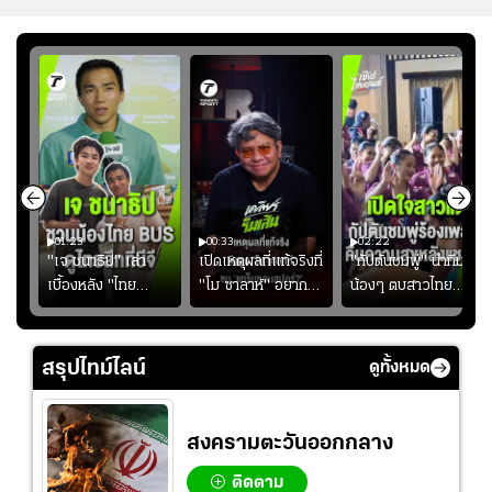
01:23
00:33
02:22
"เจ ชนาธิป" เล่า
เปิดเหตุผลที่แท้จริงที่
"กัปตันชมพู่" นำทีม
เบื้องหลัง "ไทย
"โม ซาลาห์" อยาก
น้องๆ ตบสาวไทย
ง
BUS" บังเอิญเจอขอ
ย้ายซบ "แทร็บซอนส
ปล่อยจอย โชว์ลูกคอ
ไป
ถ่ายรูปที่ฟู้ดแลนด์
ปอร์"
สเต็ปเต้น "เปิดใจ
สาวแต"
สรุปไทม์ไลน์
ดูทั้งหมด
สงครามตะวันออกกลาง
ติดตาม