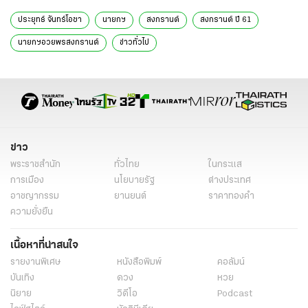
ประยุทธ์ จันทร์โอชา
นายกฯ
สงกรานต์
สงกรานต์ ปี 61
นายกฯอวยพรสงกรานต์
ข่าวทั่วไป
ข่าว
พระราชสำนัก
ทั่วไทย
ในกระแส
การเมือง
นโยบายรัฐ
ต่างประเทศ
อาชญากรรม
ยานยนต์
ราคาทองคำ
ความยั่งยืน
เนื้อหาที่น่าสนใจ
รายงานพิเศษ
หนังสือพิมพ์
คอลัมน์
บันเทิง
ดวง
หวย
นิยาย
วิดีโอ
Podcast