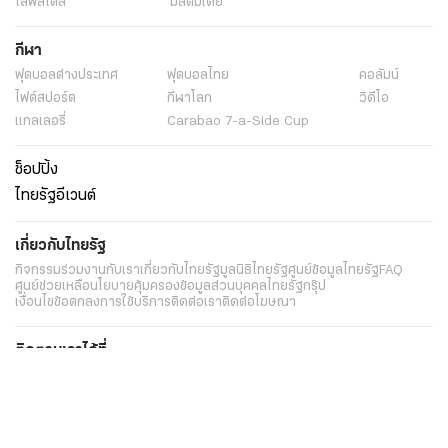
ไลฟ์สไตล์
มัลติมีเดีย
กีฬา
ฟุตบอลต่่างประเทศ
ฟุตบอลไทย
คอลัมน์
ไฟต์สปอร์ต
กีฬาโลก
วิดีโอ
แกลเลอรี่
Carabao 7-a-Side Cup
ช็อปปิ้ง
ไทยรัฐอีเวนต์
เกี่ยวกับไทยรัฐ
กิจกรรม
ร่วมงานกับเรา
เกี่ยวกับไทยรัฐ
มูลนิธิไทยรัฐ
ศูนย์ข้อมูลไทยรัฐ
FAQ
ศูนย์ช่วยเหลือ
นโยบายคุ้มครองข้อมูลส่วนบุคคลไทยรัฐกรุ๊ป
เงื่อนไขข้อตกลงการใช้บริการ
ติดต่อเรา
ติดต่อโฆษณา
ติดตามเราได้ที่
Application