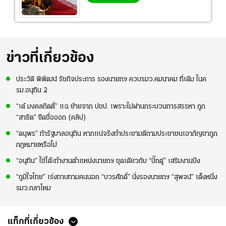
ข่าวที่เกี่ยวข้อง
ประวัติ พิพัฒน์ รัชกิจประการ รองนายกฯ ควบรมว.คมนาคม ที่เดิม ในค
รม.อนุทิน 2
“เต้ มงคลกิตติ์” แฉ ย้ายจาก ปชป. เพราะไม่ผ่านกระบวนการสรรหา ถูก
“สาธิต” ขีดชื่อออก (คลิป)
“ดนุพร” ท้ารัฐบาลอนุทิน หากแน่จริงทำประชามติถามประชาชนเอากัญชาถูก
กฎหมายหรือไม่
“อนุทิน” ใช้โต๊ะทำงานตำแหน่งนายกฯ ชุดเดียวกับ “บิ๊กตู่” เสริมงานปัง
“ภูมิใจไทย” เร่งทาบทามคนนอก “บวรศักดิ์” นั่งรองนายกฯ “สุพจน์” เต็งหนึ่ง
รมว.กลาโหม
แท็กที่เกี่ยวข้อง