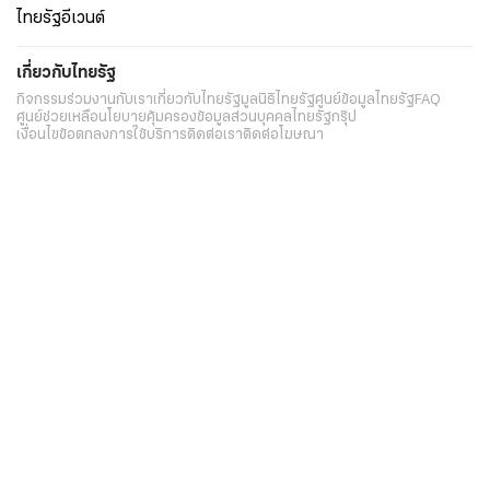
ไทยรัฐอีเวนต์
เกี่ยวกับไทยรัฐ
กิจกรรม
ร่วมงานกับเรา
เกี่ยวกับไทยรัฐ
มูลนิธิไทยรัฐ
ศูนย์ข้อมูลไทยรัฐ
FAQ
ศูนย์ช่วยเหลือ
นโยบายคุ้มครองข้อมูลส่วนบุคคลไทยรัฐกรุ๊ป
เงื่อนไขข้อตกลงการใช้บริการ
ติดต่อเรา
ติดต่อโฆษณา
ติดตามเราได้ที่
Application
My THAIRATH