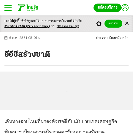
สมัครบริการ
เราใช้คุ้กกี้
เพื่อให้ทุกคนได้ประสบ
การณ์การใช้งานที่ดียิ่งขึ้น
+
ก
ก
-ก
รับทราบ
อ่านเพิ่มเติมคลิก
(Privacy Policy)
และ
(Cookie Policy)
6 ก.พ. 2561 05:01 น.
ข่าว
การเมือง
หมัดเหล็ก
อีอีซีสร้างชาติ
...
เส้นทางสายไหมที่มาลงตัวพอดีกับนโยบายเขตเศรษฐกิจ
พิเศษ ระเบียงเศรษฐกิจภาคตะวันออก ของรัฐบาล