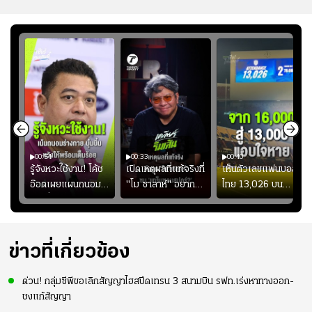
00:54
00:33
00:40
ร
รู้จังหวะใช้งาน! โค้ช
เปิดเหตุผลที่แท้จริงที่
เห็นตัวเลขแฟนบอล
อ๊อตเผยแผนถนอม
"โม ซาลาห์" อยาก
ไทย 13,026 บน
ึ้น
“บุ๋มบิ๋ม” เพื่อรักษา
ย้ายซบ "แทร็บซอนส
สกอร์บอร์ดแล้วแอบ
ย
ร่างกายให้พร้อมที่สุด
ปอร์"
ใจหาย น้อยกว่านัดที่
ที่
แล้วเจอมาเลเซียตั้ง
อย่างเห็นได้ชัด
ข่าวที่เกี่ยวข้อง
ด่วน! กลุ่มซีพีขอเลิกสัญญาไฮสปีดเทรน 3 สนามบิน รฟท.เร่งหาทางออก-
ชงแก้สัญญา