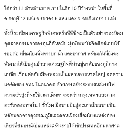
ได้กว่า 1.1 ล้านล้านบาท ภายในอีก 10 ปีข้างหน้า ในพื้นที่
จ.ชลบุรี 12 แห่ง จ.ระยอง 6 แห่ง และ จ.ฉะเชิงเทรา 1 แห่ง
ทั้งนี้ ระเบียงเศรษฐกิจพิเศษหรืออีอีซี จะเป็นตัวอย่างของนิคม
อุตสาหกรรมการลงทุนที่ทันสมัย มุ่งพัฒนาโลจิสติกส์แบบไร้
รอยต่อ เชื่อมโยงทั้งทางบก น้ำ และอากาศ พร้อมกันนี้ยังจะ
พัฒนาให้เป็นศูนย์กลางเศรษฐกิจที่น่าอยู่อาศัยของภูมิภาค
เอเชีย เชื่อมต่อกับเมืองหลวงเป็นมหานครขนาดใหญ่ ลดความ
แออัดของ กทม.ในอนาคต ด้วยการสร้างระบบขนส่งรถไฟ
ความเร็วสูงที่จะใช้เวลาเดินทางระหว่างกรุงเทพฯและภาค
ตะวันออกภายใน 1 ชั่วโมง มีสนามบินอู่ตะเภาเป็นสนามบิน
หลักนอกจากสุวรรณภูมิและดอนเมืองเชื่อมโยงแหล่งท่อง
เที่ยวที่สมบูรณ์เป็นแหล่งสร้างรายได้เข้าประเทศอีกมหาศาล