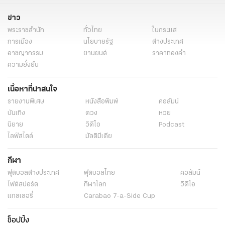
ข่าว
พระราชสำนัก
ทั่วไทย
ในกระแส
การเมือง
นโยบายรัฐ
ต่างประเทศ
อาชญากรรม
ยานยนต์
ราคาทองคำ
ความยั่งยืน
เนื้อหาที่น่าสนใจ
รายงานพิเศษ
หนังสือพิมพ์
คอลัมน์
บันเทิง
ดวง
หวย
นิยาย
วิดีโอ
Podcast
ไลฟ์สไตล์
มัลติมีเดีย
กีฬา
ฟุตบอลต่่างประเทศ
ฟุตบอลไทย
คอลัมน์
ไฟต์สปอร์ต
กีฬาโลก
วิดีโอ
แกลเลอรี่
Carabao 7-a-Side Cup
ช็อปปิ้ง