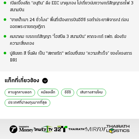
เปิดเบื้องลึก “อนุทิน” ดึง EEC มาคุมเอง ไม่เกี่ยวปมขวางแก้สัญญารถไฟ 3
สนามบิน
“ขายน้ำเมา 24 ชั่วโมง” พื้นที่เมืองการบินอีอีซี รอทำประชาพิจารณ์ ก่อน
ออกพระราชกฤษฎีกา
คมนาคม เบรกแก้สัญญา “ไฮสปีด 3 สนามบิน” หากจะแก้ รฟท. ต้องรับ
ความเสี่ยงเอง
ปูตินยก สี จิ้นผิง เป็น "สหายรัก" พร้อมชื่นชม “ความสำเร็จ” ของโครงการ
BRI
แท็กที่เกี่ยวข้อง
คาบลูกคาบดอก
หมัดเหล็ก
อีอีซี
เส้นทางสายไหม
ประเทศที่น่าลงทุนมากที่สุด