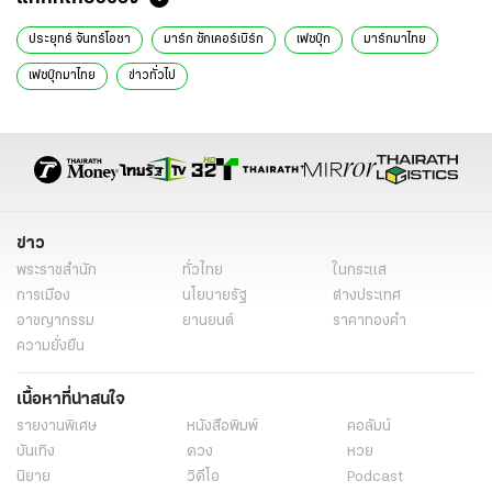
ประยุทธ์ จันทร์โอชา
มาร์ก ซักเคอร์เบิร์ก
เฟซบุ๊ก
มาร์กมาไทย
เฟซบุ๊กมาไทย
ข่าวทั่วไป
ข่าว
พระราชสำนัก
ทั่วไทย
ในกระแส
การเมือง
นโยบายรัฐ
ต่างประเทศ
อาชญากรรม
ยานยนต์
ราคาทองคำ
ความยั่งยืน
เนื้อหาที่น่าสนใจ
รายงานพิเศษ
หนังสือพิมพ์
คอลัมน์
บันเทิง
ดวง
หวย
นิยาย
วิดีโอ
Podcast