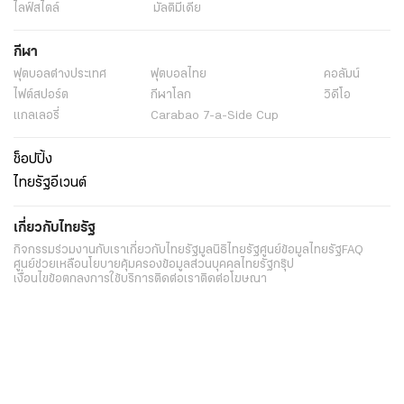
ไลฟ์สไตล์
มัลติมีเดีย
กีฬา
ฟุตบอลต่่างประเทศ
ฟุตบอลไทย
คอลัมน์
ไฟต์สปอร์ต
กีฬาโลก
วิดีโอ
แกลเลอรี่
Carabao 7-a-Side Cup
ช็อปปิ้ง
ไทยรัฐอีเวนต์
เกี่ยวกับไทยรัฐ
กิจกรรม
ร่วมงานกับเรา
เกี่ยวกับไทยรัฐ
มูลนิธิไทยรัฐ
ศูนย์ข้อมูลไทยรัฐ
FAQ
ศูนย์ช่วยเหลือ
นโยบายคุ้มครองข้อมูลส่วนบุคคลไทยรัฐกรุ๊ป
เงื่อนไขข้อตกลงการใช้บริการ
ติดต่อเรา
ติดต่อโฆษณา
ติดตามเราได้ที่
Application