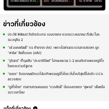
ุก
เป้าหมายต่อไป คว้า
มีโร่" สเปคไหนที่ใช่
"โม ซาลาห์" อยาก
แชมป์ชิงแชมป์
สำหรับแมนยูยุค
ย้ายซบ "แทร็บซอนส
ญ
เอเชีย เพื่อตั๋ว
"คาร์ริค 2.0"?
ปอร์"
โอลิมปิก
ข่าวที่เกี่ยวข้อง
ประวัติ พิพัฒน์ รัชกิจประการ รองนายกฯ ควบรมว.คมนาคม ที่เดิม ในค
รม.อนุทิน 2
“เต้ มงคลกิตติ์” แฉ ย้ายจาก ปชป. เพราะไม่ผ่านกระบวนการสรรหา ถูก
“สาธิต” ขีดชื่อออก (คลิป)
“จุรินทร์” ย้ำจุดยืน “ประชาธิปัตย์” ไม่แตะหมวด 1-2 ตรงกับร่างพรรคภูมิใจ
ไทยและร่วมรัฐบาล
“ธนกร” รับอนาคตมีแนวโน้มเข้าพรรคภูมิใจไทย มั่นใจบริสุทธิ์ไม่กลัว ป.ป.ช.
ตรวจสอบ
“ภูมิใจไทย” เร่งทาบทามคนนอก “บวรศักดิ์” นั่งรองนายกฯ “สุพจน์” เต็งหนึ่ง
รมว.กลาโหม
แท็กที่เกี่ยวข้อง