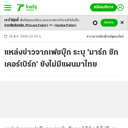
สมัครบริการ
เราใช้คุ้กกี้
เพื่อให้ทุกคนได้ประสบ
การณ์การใช้งานที่ดียิ่งขึ้น
+
ก
ก
-ก
รับทราบ
อ่านเพิ่มเติมคลิก
(Privacy Policy)
และ
(Cookie Policy)
18 ต.ค. 2560 21:02 น.
ข่าว
การเมือง
ไทยรัฐออนไลน์
แหล่งข่าวจากเฟซบุ๊ก ระบุ 'มาร์ก ซัก
เคอร์เบิร์ก' ยังไม่มีแผนมาไทย
...