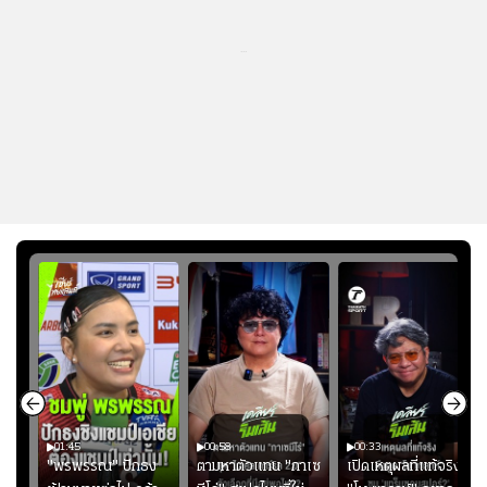
...
01:45
00:58
00:33
มรับ
"พรพรรณ" ปักธง
ตามหาตัวแทน "กาเซ
เปิดเหตุผลที่แท้จริงที่