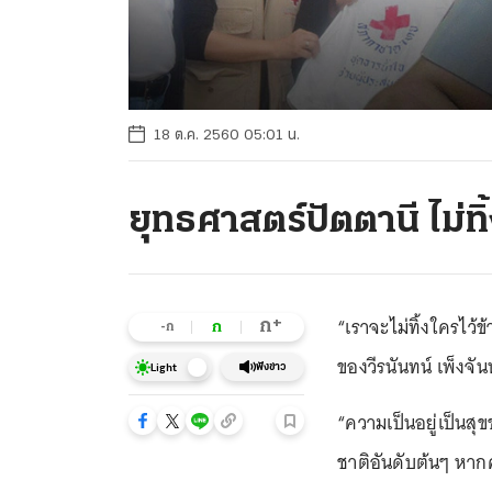
18 ต.ค. 2560 05:01 น.
ยุทธศาสตร์ปัตตานี ไม่ทิ
“เราจะไม่ทิ้งใครไว
+
ก
ก
-ก
ของวีรนันทน์ เพ็งจันท
ฟังข่าว
Light
“ความเป็นอยู่เป็นสุ
ชาติอันดับต้นๆ หากค