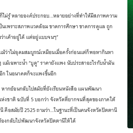
สก็ไม่รู้ หลายองค์ประกอบ...หลายอย่างที่ทำให้มีสภาพความ
อาจเป็นเพราะสภาพแวดล้อม ขาดการศึกษา ขาดการดูแล ถูก
ว่าเค้าอยู่ได้ แต่อยู่แบบจนๆ”
งแม้ว่าไม่อุดมสมบูรณ์เหมือนเมื่อครั้งก่อนแต่ก็พอหากินหา
 แม้เฉพาะน้ำ “บูดู” ราคายังแพง นับประสาอะไรกับน้ำมัน
ไปอีก ในอนาคตก็จะแพงขึ้นอีก
งว่า หากย้อนกลับไปสมัยที่ยังเรียนหนังสือ แผนพัฒนา
งชาติ ฉบับที่ 5 บอกว่า จังหวัดที่ยากจนที่สุดของภาคใต้
นี คือสมัยปี 2525 ถามว่า...ในฐานะที่เป็นคนจังหวัดปัตตานี
จะต้องกลับไปพัฒนาจังหวัดปัตตานีให้ได้