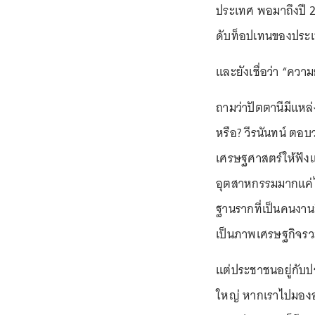
ประเทศ พอมาถึงปี 25
ดับท็อปเทนของประเทศ
และยังเชื่อว่า “ควา
ถามว่าปัตตานีมีแห
หรือ? วีรนันทน์ ตอ
เศรษฐศาสตร์ให้ฟังแบ
อุตสาหกรรมมากแค่ไ
ฐานรากที่เป็นคนงาน
เป็นภาพเศรษฐกิจรวม แ
แต่ประชาชนอยู่กับป
ใหญ่ หากเราไปมองอุต