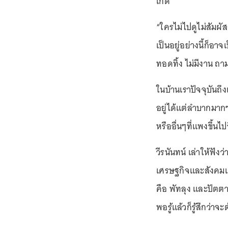
เกิด
“ใครไม่ไปดูไม่สัมผั
เป็นอยู่อย่างนี้ก็
ทอดทิ้ง ไม่มีงาน ถาม
ในบ้านเราปัจจุบันถึ
อยู่ได้แต่ลำบากมากๆ
หรืออื่นๆที่แพงขึ้น
วีรนันทน์ เล่าให้ฟั
เศรษฐกิจและสังคมแห่
คือ พัทลุง และปัตตา
พอรู้แล้วก็รู้สึกว่า