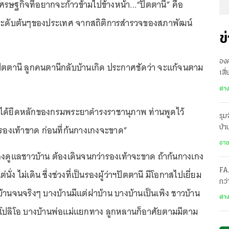
ษฐกิจที่อยากจะก้าวข้ามไปข้างหน้า...“ปัตตานี” คือ
น” ระดับต้นๆของประเทศ จากสถิติการสำรวจของสภาพัฒน์
ข
องค
ว่าฯปัตตานี ลูกคนตานีกลับบ้านเกิด ประกาศชัดว่า จะแก้จนตาม
เสี
ทะ
ต่า
าฯก็ได้ยึดหลักของกรมพระยาดำรงราชานุภาพ ท่านพูดไว้
รุม
งรองเท้าขาด ก่อนที่ก้นกางเกงจะขาด”
บ้
สะ
อา
้องดูแลชาวบ้าน ต้องเดินจนกว่ารองเท้าจะขาด ถ้าก้นกางเกง
FA
ั่ง ไม่เดิน ซึ่งช่วงที่เป็นรองผู้ว่าฯปัตตานี มีโอกาสไปเยี่ยม
กว
้านจนจริงๆ บางบ้านมีแต่ฝาบ้าน บางบ้านเป็นเพิง ชาวบ้าน
โคร
ต่า
นโปลิโอ บางบ้านพ่อแม่แยกทาง ลูกหลานก็อาศัยตามมีตาม