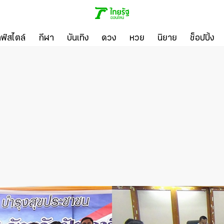
ลฟ์สไตล์
กีฬา
บันเทิง
ดวง
หวย
นิยาย
ช็อปปิ้ง