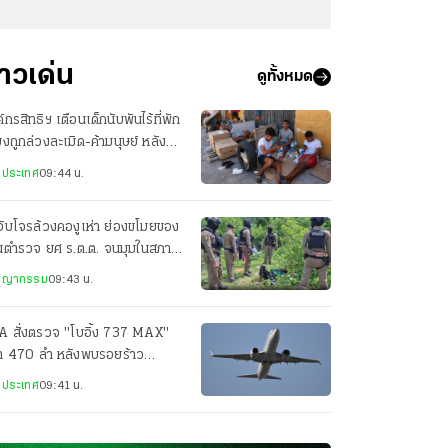
่าวเด่น
ดูทั้งหมด
์กรสิทธิฯ เตือนเด็กนับพันไร้ที่พัก
่ยงถูกล่วงละเมิด-ค้ามนุษย์ หลัง
ลักข้ามพรมแดนสเปน
งประเทศ
09:44 น.
จับโจรล้วงคองูเห่า ย่องขโมยของ
านตำรวจ ยศ ร.ต.ต. จนมุมในสภาพ
บักสะบอม
ชญากรรม
09:43 น.
A สั่งตรวจ "โบอิ้ง 737 MAX"
่า 470 ลำ หลังพบรอยร้าว
งสร้างเครื่องบิน
งประเทศ
09:41 น.