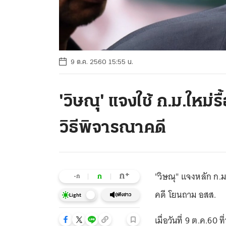
9 ต.ค. 2560 15:55 น.
'วิษณุ' แจงใช้ ก.ม.ใหม่รื้
วิธีพิจารณาคดี
"วิษณุ" แจงหลัก ก.ม.
+
ก
ก
-ก
คดี โยนถาม อสส.
ฟังข่าว
Light
เมื่อวันที่ 9 ต.ค.6