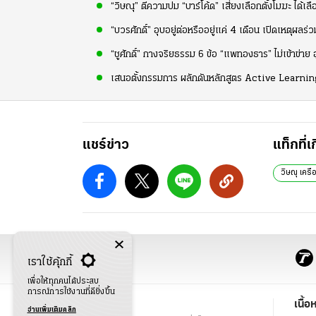
“วิษณุ” ตีความปม “บาร์โค้ด” เสี่ยงเลือกตั้งโมฆะ ได้เล
“บวรศักดิ์” อุบอยู่ต่อหรืออยู่แค่ 4 เดือน เปิดเหตุ
“ชูศักดิ์” กางจริยธรรม 6 ข้อ “แพทองธาร” ไม่เข้าข่าย อ
เสนอตั้งกรรมการ ผลักดันหลักสูตร Active Learning
แชร์ข่าว
แท็กที่เ
วิษณุ เครื
เราใช้คุ้กกี้
เพื่อให้ทุกคนได้ประสบ
การณ์การใช้งานที่ดียิ่งขึ้น
ข่าว
เนื้อ
อ่านเพิ่มเติมคลิก