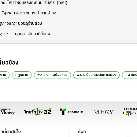
ือกตั้งใหม่ เหตุผลลงคะแนน “ไม่ลับ” (คลิป)
ผลร่วมรัฐบาล เพราะนายกฯ ทำตามคำขอ
ุบ “วิษณุ” ช่วยดูคำชี้แจง
 วางรากฐานการศึกษาที่มั่นคง
กี่ยวข้อง
องาม
กฎหมาย
พิจารณาคดีย้อนหลัง
พ.ร.บ.ย้อนหลังนักการเมือง
คดี ทัก
หาที่น่าสนใจ
กีฬา