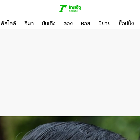
ลฟ์สไตล์
กีฬา
บันเทิง
ดวง
หวย
นิยาย
ช็อปปิ้ง