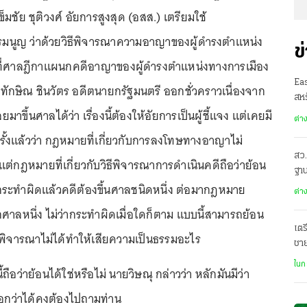
ข็มชัย ชุติวงศ์ อัยการสูงสุด (อสส.) เตรียมใช้
รมนูญ ว่าด้วยวิธีพิจารณาความอาญาของผู้ดำรงตำแหน่ง
ข
ดีที่ศาลฎีกาแผนกคดีอาญาของผู้ดำรงตำแหน่งทางการเมือง
Ea
ักษิณ ชินวัตร อดีตนายกรัฐมนตรี ออกชั่วคราวเนื่องจาก
สหร
าขึ้นศาลได้ว่า เรื่องนี้ต้องให้อัยการเป็นผู้ชี้แจง แต่เคยมี
ต่า
้งแล้วว่า กฎหมายที่เกี่ยวกับการลงโทษทางอาญาไม่
สว.
ต่กฎหมายที่เกี่ยวกับวิธีพิจารณาการดำเนินคดีถือว่าย้อน
ฐาน
กระทำผิดแล้วคดีต้องขึ้นศาลชนิดหนึ่ง ต่อมากฎหมาย
ต่า
ีกศาลหนึ่ง ไม่ว่ากระทำผิดเมื่อใดก็ตาม แบบนี้สามารถย้อน
เตร
ธีพิจารณาไม่ได้ทำให้เสียความเป็นธรรมอะไร
ชา
ฌา
ในก
ี้ถือว่าย้อนได้ใช่หรือไม่ นายวิษณุ กล่าวว่า หลักมันมีว่า
.บอกว่าได้คงต้องไปถามท่าน