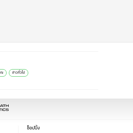
ษิณ
ข่าวทั่วไป
ช็อปปิ้ง