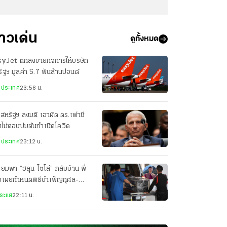
่าวเด่น
ดูทั้งหมด
syJet ตกลงขายกิจการให้บริษัท
ัฐฯ มูลค่า 5.7 พันล้านปอนด์
งประเทศ
23:58 น.
สหรัฐฯ ลงมติ เอาผิด ดร.เฟาชี
ไม่ตอบปมต้นกำเนิดโควิด
งประเทศ
23:12 น.
ียมพา “ฮลุน โซโล่” กลับบ้าน พี่
ยเผยกำหนดพิธีบำเพ็ญกุศล-
ปนกิจศพ
ระแส
22:11 น.