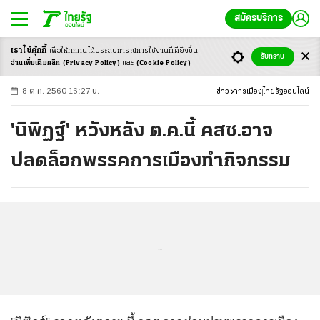
สมัครบริการ
เราใช้คุ้กกี้
เพื่อให้ทุกคนได้ประสบ
การณ์การใช้งานที่ดียิ่งขึ้น
+
ก
ก
-ก
รับทราบ
อ่านเพิ่มเติมคลิก
(Privacy Policy)
และ
(Cookie Policy)
8 ต.ค. 2560 16:27 น.
ข่าว
การเมือง
ไทยรัฐออนไลน์
'นิพิฏฐ์' หวังหลัง ต.ค.นี้ คสช.อาจ
ปลดล็อกพรรคการเมืองทำกิจกรรม
...