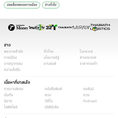
ปลดล็อกพรรคการเมือง
ข่าวทั่วไป
ข่าว
พระราชสำนัก
ทั่วไทย
ในกระแส
การเมือง
นโยบายรัฐ
ต่างประเทศ
อาชญากรรม
ยานยนต์
ราคาทองคำ
ความยั่งยืน
เนื้อหาที่น่าสนใจ
รายงานพิเศษ
หนังสือพิมพ์
คอลัมน์
บันเทิง
ดวง
หวย
นิยาย
วิดีโอ
Podcast
ไลฟ์สไตล์
มัลติมีเดีย