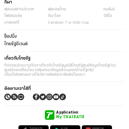
กีฬา
ฟุตบอลต่่างประเทศ
ฟุตบอลไทย
คอลัมน์
ไฟต์สปอร์ต
กีฬาโลก
วิดีโอ
แกลเลอรี่
Carabao 7-a-Side Cup
ช็อปปิ้ง
ไทยรัฐอีเวนต์
เกี่ยวกับไทยรัฐ
กิจกรรม
ร่วมงานกับเรา
เกี่ยวกับไทยรัฐ
มูลนิธิไทยรัฐ
ศูนย์ข้อมูลไทยรัฐ
FAQ
ศูนย์ช่วยเหลือ
นโยบายคุ้มครองข้อมูลส่วนบุคคลไทยรัฐกรุ๊ป
เงื่อนไขข้อตกลงการใช้บริการ
ติดต่อเรา
ติดต่อโฆษณา
ติดตามเราได้ที่
Application
My THAIRATH