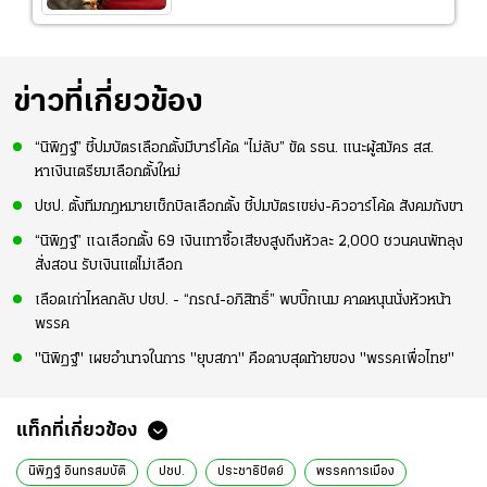
ข่าวที่เกี่ยวข้อง
“นิพิฏฐ์” ชี้ปมบัตรเลือกตั้งมีบาร์โค้ด “ไม่ลับ” ขัด รธน. แนะผู้สมัคร สส.
หาเงินเตรียมเลือกตั้งใหม่
ปชป. ตั้งทีมกฎหมายเช็กบิลเลือกตั้ง ชี้ปมบัตรเขย่ง-คิวอาร์โค้ด สังคมกังขา
“นิพิฏฐ์” แฉเลือกตั้ง 69 เงินเทาซื้อเสียงสูงถึงหัวละ 2,000 ชวนคนพัทลุง
สั่งสอน รับเงินแต่ไม่เลือก
เลือดเก่าไหลกลับ ปชป. - “กรณ์-อภิสิทธิ์” พบบิ๊กเนม คาดหนุนนั่งหัวหน้า
พรรค
"นิพิฏฐ์" เผยอำนาจในการ "ยุบสภา" คือดาบสุดท้ายของ "พรรคเพื่อไทย"
แท็กที่เกี่ยวข้อง
นิพิฏฐ์ อินทรสมบัติ
ปชป.
ประชาธิปัตย์
พรรคการเมือง