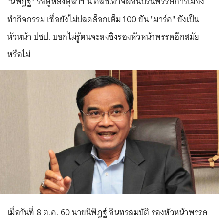
"นิพิฏฐ์" รอดูหลังตุลาฯ นี้ คสช.อาจผ่อนปรนพรรคการเมือง
ทำกิจกรรม เชื่อยังไม่ปลดล็อกเต็ม 100 ยัน "มาร์ค" ยังเป็น
หัวหน้า ปชป. บอกไม่รู้ตนจะลงชิงรองหัวหน้าพรรคอีกสมัย
หรือไม่
เมื่อวันที่ 8 ต.ค. 60 นายนิพิฏฐ์ อินทรสมบัติ รองหัวหน้าพรรค