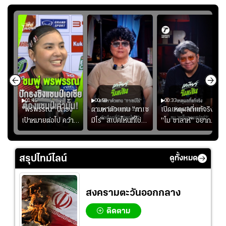
01:45
00:58
00:33
มรับ
"พรพรรณ" ปักธง
ตามหาตัวแทน "กาเซ
เปิดเหตุผลที่แท้จริงที่
ุก
เป้าหมายต่อไป คว้า
มีโร่" สเปคไหนที่ใช่
"โม ซาลาห์" อยาก
แชมป์ชิงแชมป์
สำหรับแมนยูยุค
ย้ายซบ "แทร็บซอนส
ญ
เอเชีย เพื่อตั๋ว
"คาร์ริค 2.0"?
ปอร์"
โอลิมปิก
สรุปไทม์ไลน์
ดูทั้งหมด
สงครามตะวันออกกลาง
ติดตาม